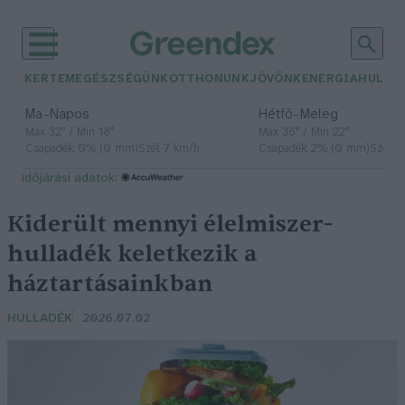
KERTEM
EGÉSZSÉGÜNK
OTTHONUNK
JÖVŐNK
ENERGIA
HULLA
–
–
Ma
Napos
Hétfő
Meleg
Max 32° / Min 18°
Max 36° / Min 22°
Csapadék: 0% (0 mm)
Szél: 7 km/h
Csapadék: 2% (0 mm)
Szél: 
időjárási adatok:
Kiderült mennyi élelmiszer-
hulladék keletkezik a
háztartásainkban
HULLADÉK
2026.07.02