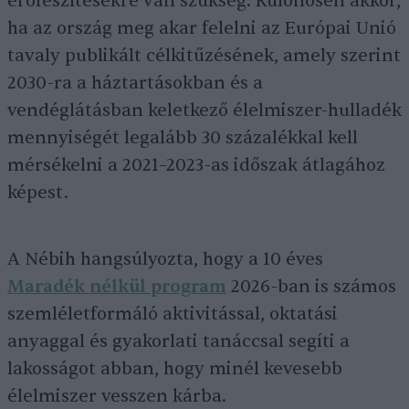
erőfeszítésekre van szükség. Különösen akkor,
ha az ország meg akar felelni az Európai Unió
tavaly publikált célkitűzésének, amely szerint
2030-ra a háztartásokban és a
vendéglátásban keletkező élelmiszer-hulladék
mennyiségét legalább 30 százalékkal kell
mérsékelni a 2021–2023-as időszak átlagához
képest.
A Nébih hangsúlyozta, hogy a 10 éves
Maradék nélkül program
2026-ban is számos
szemléletformáló aktivitással, oktatási
anyaggal és gyakorlati tanáccsal segíti a
lakosságot abban, hogy minél kevesebb
élelmiszer vesszen kárba.