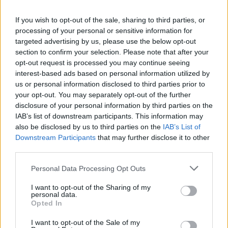
Greendex
55:58
If you wish to opt-out of the sale, sharing to third parties, or
processing of your personal or sensitive information for
targeted advertising by us, please use the below opt-out
section to confirm your selection. Please note that after your
opt-out request is processed you may continue seeing
Vitorlavirág – Így lesz gyönyörű
interest-based ads based on personal information utilized by
us or personal information disclosed to third parties prior to
a te lakásodban is
your opt-out. You may separately opt-out of the further
disclosure of your personal information by third parties on the
Lonkay Márta
4 perc
ÉLŐ BOLYGÓNK
IAB’s list of downstream participants. This information may
also be disclosed by us to third parties on the
IAB’s List of
Downstream Participants
that may further disclose it to other
third parties.
Personal Data Processing Opt Outs
I want to opt-out of the Sharing of my
personal data.
Opted In
I want to opt-out of the Sale of my