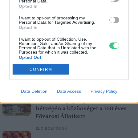
Personal Data.
Opted In
I want to opt-out of processing my
Personal Data for Targeted Advertising.
Opted In
I want to opt-out of Collection, Use,
Retention, Sale, and/or Sharing of my
Personal Data that Is Unrelated with the
Purposes for which it was collected.
Opted Out
CONFIRM
A vitorlavirág ideális szobanövény, hiszen kiválóan tűri a meleget
és a fényszegény környezetet.
Data Deletion
Data Access
Privacy Policy
Születésnapi programokkal várja a
hétvégén a közönséget a 160 éves
Fővárosi Állatkert
ÉLŐ BOLYGÓNK