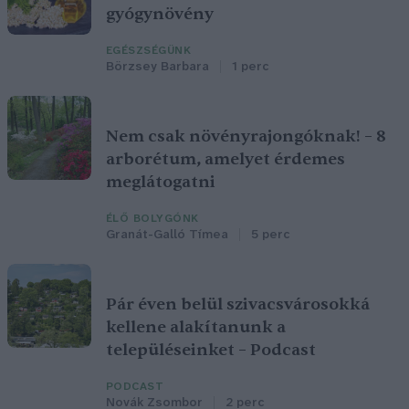
gyógynövény
EGÉSZSÉGÜNK
Börzsey Barbara
1 perc
Nem csak növényrajongóknak! – 8
arborétum, amelyet érdemes
meglátogatni
ÉLŐ BOLYGÓNK
Granát-Galló Tímea
5 perc
Pár éven belül szivacsvárosokká
kellene alakítanunk a
településeinket – Podcast
PODCAST
Novák Zsombor
2 perc