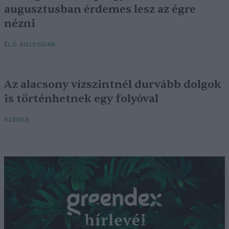
augusztusban érdemes lesz az égre
nézni
ÉLŐ BOLYGÓNK
Az alacsony vízszintnél durvább dolgok
is történhetnek egy folyóval
SZEMLE