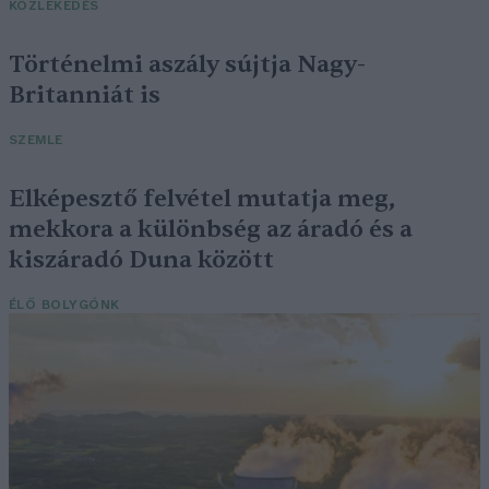
KÖZLEKEDÉS
Történelmi aszály sújtja Nagy-
Britanniát is
SZEMLE
Elképesztő felvétel mutatja meg,
mekkora a különbség az áradó és a
kiszáradó Duna között
ÉLŐ BOLYGÓNK