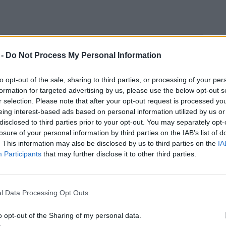
 -
Do Not Process My Personal Information
yből olaj és liszt?
to opt-out of the sale, sharing to third parties, or processing of your per
formation for targeted advertising by us, please use the below opt-out s
 csoportfoglalkozások mellett a második
r selection. Please note that after your opt-out request is processed y
 olyan cégek képviselői, amelyek az
eing interest-based ads based on personal information utilized by us or
n végzik üzleti tevékenységüket. Míg
disclosed to third parties prior to your opt-out. You may separately opt-
losure of your personal information by third parties on the IAB’s list of
n három előadást hallhattunk, ezúttal egy
. This information may also be disclosed by us to third parties on the
IA
n ismerhettük meg az élelmiszeripari
Participants
that may further disclose it to other third parties.
kozásokat.
l Data Processing Opt Outs
a
Grapoila
ügyvezetője kapott szót, aki
o opt-out of the Sharing of my personal data.
ai projekt keretében indult cége ma