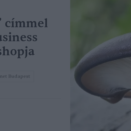
” címmel
usiness
shopja
net Budapest