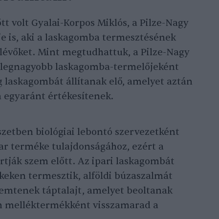
tt volt Gyalai-Korpos Miklós, a Pilze-Nagy
ője is, aki a laskagomba termesztésének
nlévőket. Mint megtudhattuk, a Pilze-Nagy
pa legnagyobb laskagomba-termelőjeként
 kg laskagombát állítanak elő, amelyet aztán
on egyaránt értékesítenek.
zetben biológiai lebontó szervezetként
kar terméke tulajdonságához, ezért a
artják szem előtt. Az ipari laskagombát
eken termesztik, alföldi búzaszalmát
emtenek táptalajt, amelyet beoltanak
án melléktermékként visszamarad a