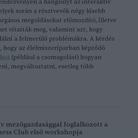
 rendezvényen a hangsúlyt az interaktív
elyek során a résztvevők négy kisebb
rgásos megoldásokat előmozdító, illetve
ket vitatták meg, valamint azt, hogy
lálni a felmerülő problémákra. A kérdés
t, hogy az élelmiszeriparban képződő
ékot
(például a csomagolást) hogyan
teni, megváltoztatni, esetleg több
ív mezőgazdasággal foglalkozott a
ness Club első workshopja