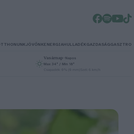
OTTHONUNK
JÖVŐNK
ENERGIA
HULLADÉK
GAZDASÁG
GASZTRO
Vasárnap
–
Napos
Max 34° / Min 18°
h
Csapadék: 0% (0 mm)
Szél: 6 km/h