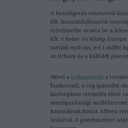
A beszélgetés résztvevői közö
Kft. kutatásfejlesztési vezet
rejtelmeibe avatta be a jele
Kft.-t Kelet- és Közép-Euró
tartják nyilván, évi 1 millió
az itthoni és a külföldi piac
Mivel a
laskagomba
a termés
funkcionál, a cég igazodni a
körforgásos termelés elvét t
mezőgazdasági melléktermék
használnak hozzá. Ebben ter
laskával. A gombaszüret ut