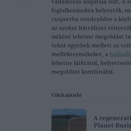
vállalkozás alapítója volt. A
foglalkozásokra helyezték, m
csoportba rendeződve a körfo
az azokat hátráltató tényező
miként lehetne megoldást ta
tehát egyebek mellett az vol
melléktermékeket, a
hullad
lehetne kiiktatni, helyettesí
megoldást kombinálni.
Cikkajánló
A regenerat
Planet Busi