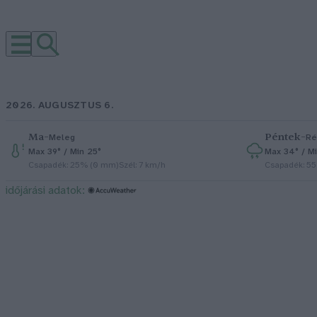
2026. AUGUSZTUS 6.
Ma
–
Péntek
–
Meleg
Ré
Max 39° / Min 25°
Max 34° / Mi
Csapadék: 25% (0 mm)
Szél: 7 km/h
Csapadék: 5
időjárási adatok: