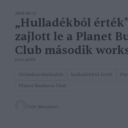
2024.04.12
„Hulladékból érték
zajlott le a Planet B
Club második work
HULLADÉK
élelmiszerhulladék
hulladékból érték
Pla
Planet Business Club
Tóth Menyhért