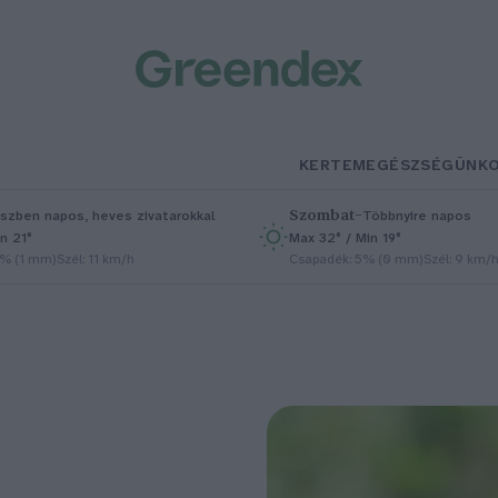
KERTEM
EGÉSZSÉGÜNK
Szombat
–
szben napos, heves zivatarokkal
Többnyire napos
n 21°
Max 32° / Min 19°
5% (1 mm)
Szél: 11 km/h
Csapadék: 5% (0 mm)
Szél: 9 km/