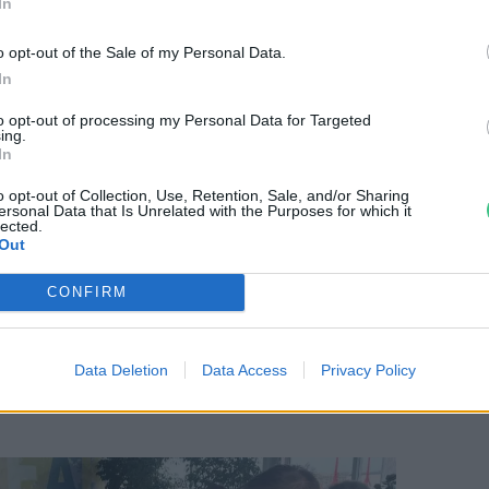
In
űködik. A Grapoila szőlőmagolaj
i életbe, célja pedig az volt, hogy hazánk
o opt-out of the Sale of my Personal Data.
In
rmékét, azaz a szőlőtörkölyt valamilyen
k 2008 óta gyártanak szőlőmagolajat, azaz
to opt-out of processing my Personal Data for Targeted
ing.
 préselnek olajat a szárított magokból.
In
o opt-out of Collection, Use, Retention, Sale, and/or Sharing
ersonal Data that Is Unrelated with the Purposes for which it
lected.
asznosít, és gyárt belőlük élelmiszert,
Out
 valamint,
biomasszát
. A gyártás során
vész kárba, az olajsajtolás után maradó
CONFIRM
ölés útján magas fehérjetartalmú,
nak létre, mely kiválóan alkalmazható a
Data Deletion
Data Access
Privacy Policy
miszerek előállításához.