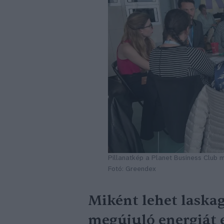
Pillanatkép a Planet Business Club 
Fotó: Greendex
Miként lehet laska
megújuló energiát e