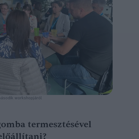
második workshopjáról
gomba termesztésével
lőállítani?