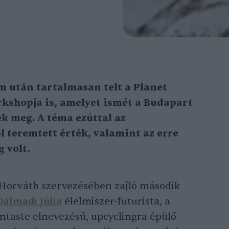
om után tartalmasan telt a Planet
kshopja is, amelyet ismét a Budapart
k meg. A téma ezúttal az
l teremtett érték, valamint az erre
 volt.
 Horváth szervezésében zajló második
Dalmadi Júlia
élelmiszer-futurista, a
ntaste elnevezésű, upcyclingra épülő