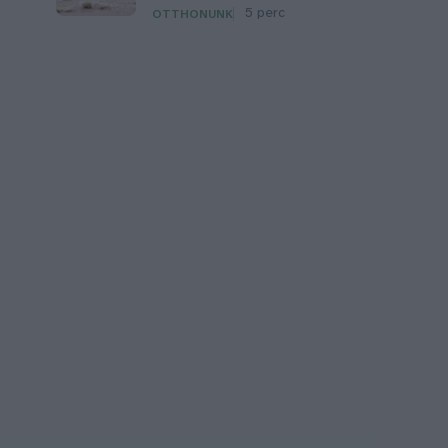
5 perc
OTTHONUNK