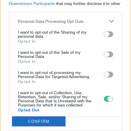
Pribéli Levente
Downstream Participants
that may further disclose it to other
third parties.
Personal Data Processing Opt Outs
Állatgázolások: a szándékos
I want to opt-out of the Sharing of my
personal data.
elütésektől a szándékos vakságig –
Opted In
Utak és élővilág, 2. rész
I want to opt-out of the Sale of my
Pribéli Levente
Personal Data.
Opted In
I want to opt-out of processing my
Personal Data for Targeted Advertising.
Ne tekintsük járulékos
Opted In
veszteségnek az elgázolt állatok
I want to opt-out of Collection, Use,
millióit! – Utak és élővilág 1. rész
Retention, Sale, and/or Sharing of my
Personal Data that Is Unrelated with the
Pribéli Levente
Purposes for which it was collected.
Opted Out
CONFIRM
Proaktív megközelítéssel