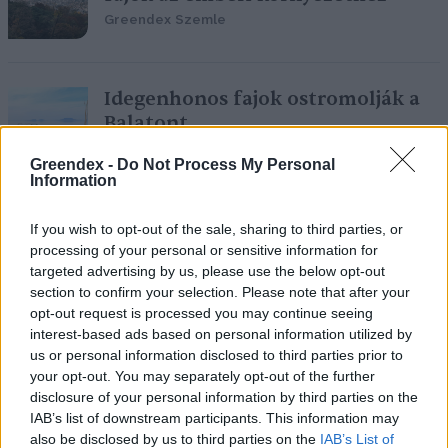
Greendex Szemle
Idegenhonos fajok ostromolják a
Balatont
Greendex Szemle
Greendex -
Do Not Process My Personal
Information
Emlősfajok százait szorítjuk a
If you wish to opt-out of the sale, sharing to third parties, or
kihalás szélére – szó szerint
processing of your personal or sensitive information for
targeted advertising by us, please use the below opt-out
Greendex Szemle
section to confirm your selection. Please note that after your
opt-out request is processed you may continue seeing
interest-based ads based on personal information utilized by
us or personal information disclosed to third parties prior to
your opt-out. You may separately opt-out of the further
Gondoljuk újra a közúti
disclosure of your personal information by third parties on the
közlekedést! – Utak és élővilág, 3.
IAB’s list of downstream participants. This information may
rész
also be disclosed by us to third parties on the
IAB’s List of