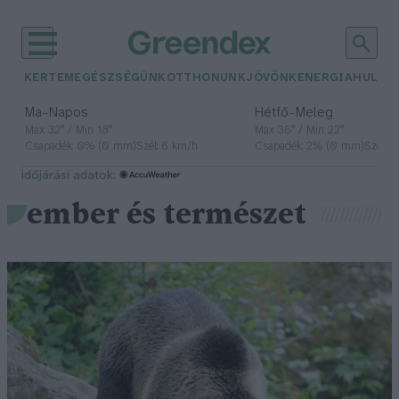
KERTEM
EGÉSZSÉGÜNK
OTTHONUNK
JÖVŐNK
ENERGIA
HULLA
–
–
Ma
Napos
Hétfő
Meleg
Max 32° / Min 18°
Max 36° / Min 22°
Csapadék: 0% (0 mm)
Szél: 6 km/h
Csapadék: 2% (0 mm)
Szél: 
időjárási adatok:
ember és természet