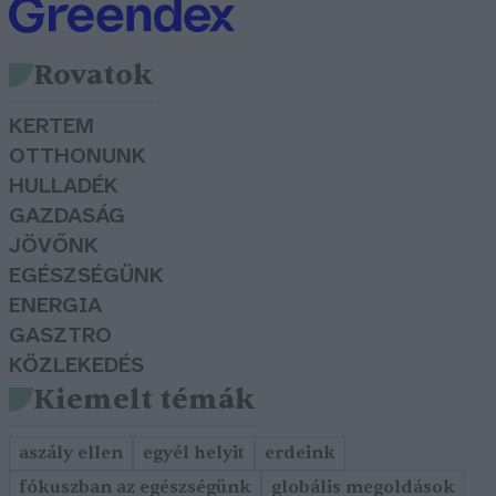
Rovatok
KERTEM
OTTHONUNK
HULLADÉK
GAZDASÁG
JÖVŐNK
EGÉSZSÉGÜNK
ENERGIA
GASZTRO
KÖZLEKEDÉS
Kiemelt témák
aszály ellen
egyél helyit
erdeink
fókuszban az egészségünk
globális megoldások