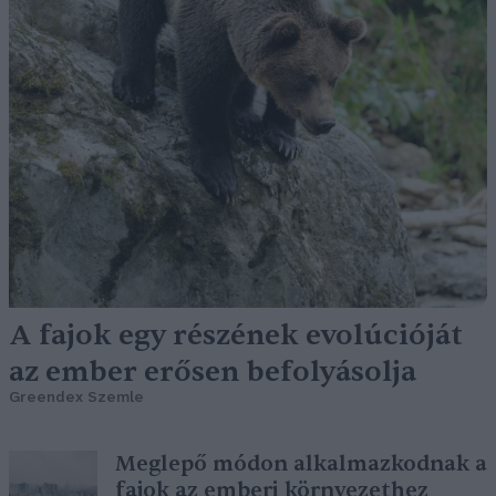
A fajok egy részének evolúcióját
az ember erősen befolyásolja
Greendex Szemle
Meglepő módon alkalmazkodnak a
fajok az emberi környezethez