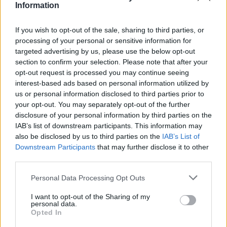
Information
Greendex Szemle
If you wish to opt-out of the sale, sharing to third parties, or
processing of your personal or sensitive information for
Jegesmedve – Hogy él túl
targeted advertising by us, please use the below opt-out
évezredek óta, és miért áll újabban
section to confirm your selection. Please note that after your
opt-out request is processed you may continue seeing
vesztésre?
interest-based ads based on personal information utilized by
Lonkay Márta
us or personal information disclosed to third parties prior to
your opt-out. You may separately opt-out of the further
disclosure of your personal information by third parties on the
Növekvő veszélyt lát a
IAB’s list of downstream participants. This information may
permafroszt olvadásában az
also be disclosed by us to third parties on the
IAB’s List of
amerikai hadsereg
Downstream Participants
that may further disclose it to other
third parties.
Greendex Szemle
Personal Data Processing Opt Outs
I want to opt-out of the Sharing of my
personal data.
Ködös a sarkvidéki hajózás jövője
Opted In
Greendex szemle