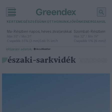
KERTEM
EGÉSZSÉGÜNK
OTTHONUNK
JÖVŐNK
ENERGIA
HULLA
–
–
Ma
Részben napos, heves zivatarokkal
Szombat
Részben na
Max 35° / Min 21°
Max 32° / Min 19°
Csapadék: 55% (3 mm)
Szél: 15 km/h
Csapadék: 5% (0 mm)
Szél:
időjárási adatok:
északi-sarkvidék