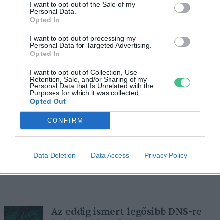
I want to opt-out of the Sale of my
Personal Data.
Opted In
I want to opt-out of processing my
Personal Data for Targeted Advertising.
Opted In
A sarkvidéki adatokkal többet
tudunk a globális éghajlatról
I want to opt-out of Collection, Use,
Retention, Sale, and/or Sharing of my
Greendex szemle
Personal Data that Is Unrelated with the
Purposes for which it was collected.
Opted Out
CONFIRM
Szivárványfelhőket örökítettek
meg az Északi-sarkkör felett
Data Deletion
Data Access
Privacy Policy
Greendex Szemle
Az eddig ismert legősibb DNS-re