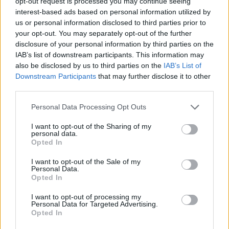
opt-out request is processed you may continue seeing
Zöld üzemanyag a jövő
interest-based ads based on personal information utilized by
Greendex Szemle
us or personal information disclosed to third parties prior to
your opt-out. You may separately opt-out of the further
disclosure of your personal information by third parties on the
IAB’s list of downstream participants. This information may
also be disclosed by us to third parties on the
IAB’s List of
Milyen üzemanyagot használunk
Downstream Participants
that may further disclose it to other
majd a jövő közlekedésében?
third parties.
Greendex Szemle
Personal Data Processing Opt Outs
I want to opt-out of the Sharing of my
personal data.
Műanyagból és CO2-ból
Opted In
fenntartható üzemanyagot
állítottak elő
I want to opt-out of the Sale of my
Personal Data.
Greendex Szemle
Opted In
I want to opt-out of processing my
Personal Data for Targeted Advertising.
Opted In
Hulladékból állítana elő