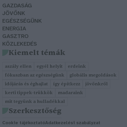
GAZDASÁG
JÖVŐNK
EGÉSZSÉGÜNK
ENERGIA
GASZTRO
KÖZLEKEDÉS
Kiemelt témák
aszály ellen
egyél helyit
erdeink
fókuszban az egészségünk
globális megoldások
időjárás és éghajlat
így építkezz
jövőnkről
kerti tippek-trükkök
madaraink
mit tegyünk a hulladékkal
Szerkesztőség
Cookie tájékoztató
Adatkezelési szabályzat