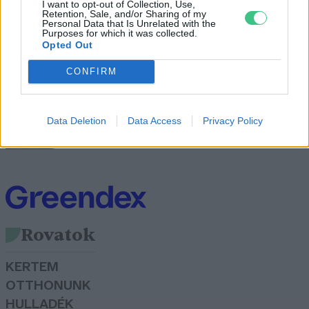
I want to opt-out of Collection, Use,
zöldüzemanyagot Bécs
Retention, Sale, and/or Sharing of my
Personal Data that Is Unrelated with the
Greendex
Purposes for which it was collected.
Opted Out
CONFIRM
Dobná az olajat az olajcég
Greendex Szemle
Data Deletion
Data Access
Privacy Policy
Rovatok
KERTEM
OTTHONUNK
HULLADÉK