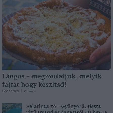
Lángos – megmutatjuk, melyik
fajtát hogy készítsd!
Greendex
6 perc
Palatinus-tó – Gyönyörű, tiszta
vizű strand Budapesttől 40 km-re