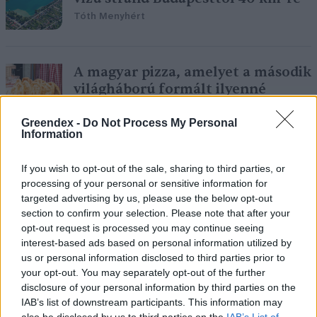
Tóth Menyhért
A magyar pizza, amelyet a második
világháború formált ilyenné
Hajas Gyula Bence
Greendex -
Do Not Process My Personal
Information
A Balaton legjobb strandja 2025-
If you wish to opt-out of the sale, sharing to third parties, or
ben
processing of your personal or sensitive information for
targeted advertising by us, please use the below opt-out
Greendex Szemle
section to confirm your selection. Please note that after your
opt-out request is processed you may continue seeing
interest-based ads based on personal information utilized by
us or personal information disclosed to third parties prior to
Kiderült, miért kellett bezárni
your opt-out. You may separately opt-out of the further
disclosure of your personal information by third parties on the
nyár végén egy tihanyi strandot
IAB’s list of downstream participants. This information may
Greendex Szemle
also be disclosed by us to third parties on the
IAB’s List of