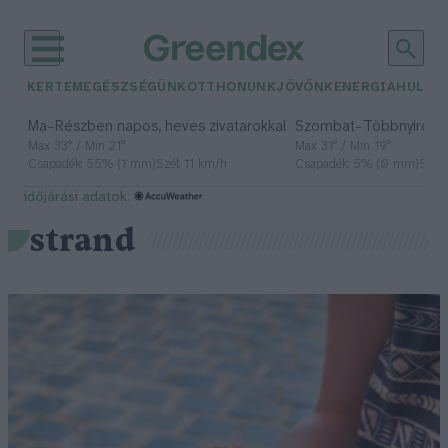
KERTEM
EGÉSZSÉGÜNK
OTTHONUNK
JÖVŐNK
ENERGIA
HULLA
–
–
Ma
Részben napos, heves zivatarokkal
Szombat
Többnyire n
Max 33° / Min 21°
Max 31° / Min 19°
Csapadék: 55% (1 mm)
Szél: 11 km/h
Csapadék: 5% (0 mm)
Szél:
időjárási adatok:
strand