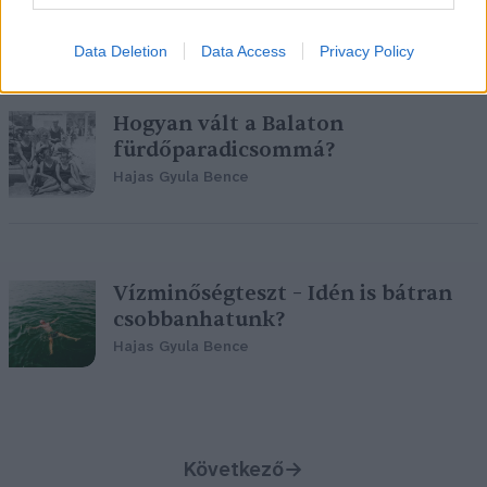
Greendex szemle
Data Deletion
Data Access
Privacy Policy
Hogyan vált a Balaton
fürdőparadicsommá?
Hajas Gyula Bence
Vízminőségteszt – Idén is bátran
csobbanhatunk?
Hajas Gyula Bence
Következő
→