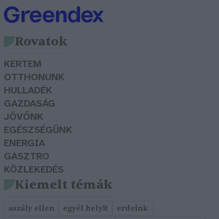
Rovatok
KERTEM
OTTHONUNK
HULLADÉK
GAZDASÁG
JÖVŐNK
EGÉSZSÉGÜNK
ENERGIA
GASZTRO
KÖZLEKEDÉS
Kiemelt témák
aszály ellen
egyél helyit
erdeink