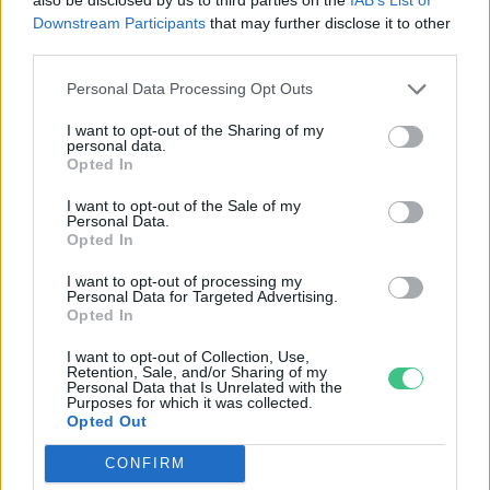
Downstream Participants
that may further disclose it to other
third parties.
Personal Data Processing Opt Outs
Térképen ellenőrizhetjük a hazai
strandok vízminőségét
I want to opt-out of the Sharing of my
personal data.
Greendex Szemle
Opted In
I want to opt-out of the Sale of my
Personal Data.
Opted In
Búcsút mondhatunk a homokos
I want to opt-out of processing my
strandoknak Európában?
Personal Data for Targeted Advertising.
Opted In
Greendex Szemle
I want to opt-out of Collection, Use,
Retention, Sale, and/or Sharing of my
Personal Data that Is Unrelated with the
Purposes for which it was collected.
Opted Out
Természetközeli, gyerekbarát
CONFIRM
strandok Budapest környékén