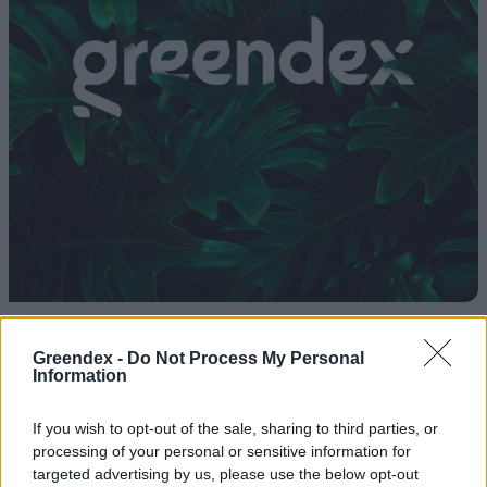
Mérgező részecskéket találtak
még meg nem született
Greendex -
Do Not Process My Personal
Information
csecsemők szervezetében
Greendex Szemle
If you wish to opt-out of the sale, sharing to third parties, or
processing of your personal or sensitive information for
targeted advertising by us, please use the below opt-out