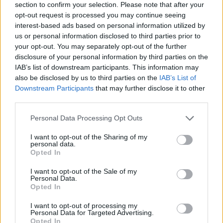
Az erdőtüzek füstjének
section to confirm your selection. Please note that after your
belélegzése a terhesség során
opt-out request is processed you may continue seeing
növeli a koraszülés kockázatát
interest-based ads based on personal information utilized by
us or personal information disclosed to third parties prior to
Greendex szemle
your opt-out. You may separately opt-out of the further
disclosure of your personal information by third parties on the
IAB’s list of downstream participants. This information may
Brit szülészek és nőgyógyászok
also be disclosed by us to third parties on the
IAB’s List of
arra figyelmeztetik a kormányt,
Downstream Participants
that may further disclose it to other
hogy tegyenek a levegőszennyezés
third parties.
ellen
Personal Data Processing Opt Outs
Greendex szemle
I want to opt-out of the Sharing of my
personal data.
Opted In
A kisgyermekkori asztma
kialakulása már a méhen belüli
I want to opt-out of the Sale of my
fejlődés során is eldőlhet
Personal Data.
Opted In
Greendex szemle
I want to opt-out of processing my
Personal Data for Targeted Advertising.
Opted In