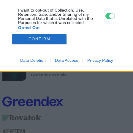
A magzati korban tapasztalt
I want to opt-out of Collection, Use,
Retention, Sale, and/or Sharing of my
légszennyezés későbbi viselkedési
Personal Data that Is Unrelated with the
Purposes for which it was collected.
zavarokat okozhat
Opted Out
Greendex szemle
CONFIRM
Piacra került a világ első lebomló
Data Deletion
Data Access
Privacy Policy
terhességi tesztje
Greendex szemle
Rovatok
KERTEM