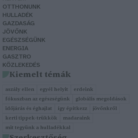
OTTHONUNK
HULLADÉK
GAZDASÁG
JÖVŐNK
EGÉSZSÉGÜNK
ENERGIA
GASZTRO
KÖZLEKEDÉS
Kiemelt témák
aszály ellen
egyél helyit
erdeink
fókuszban az egészségünk
globális megoldások
időjárás és éghajlat
így építkezz
jövőnkről
kerti tippek-trükkök
madaraink
mit tegyünk a hulladékkal
Szerkesztőség