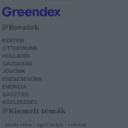
Rovatok
KERTEM
OTTHONUNK
HULLADÉK
GAZDASÁG
JÖVŐNK
EGÉSZSÉGÜNK
ENERGIA
GASZTRO
KÖZLEKEDÉS
Kiemelt témák
aszály ellen
egyél helyit
erdeink