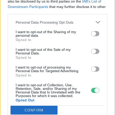
also be disclosed by us to third parties on the
IAB’s List of
Downstream Participants
that may further disclose it to other
third parties.
Personal Data Processing Opt Outs
Hol válik a jövőben lakhatatlanná
I want to opt-out of the Sharing of my
a Föld?
personal data.
Opted In
Greendex Szemle
I want to opt-out of the Sale of my
Personal Data.
Opted In
Látványos térképeken az európai
I want to opt-out of processing my
Personal Data for Targeted Advertising.
nap- és szélerőművek
Opted In
Greendex szemle
I want to opt-out of Collection, Use,
Retention, Sale, and/or Sharing of my
Personal Data that Is Unrelated with the
Purposes for which it was collected.
Opted Out
Különleges veszélyforrástérképpel
CONFIRM
álltak elő az ELTE kutatói