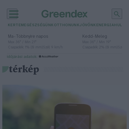
KERTEM
EGÉSZSÉGÜNK
OTTHONUNK
JÖVŐNK
ENERGIA
HULLA
–
–
Ma
Többnyire napos
Kedd
Meleg
Max 36° / Min 21°
Max 36° / Min 19°
Csapadék: 1% (0 mm)
Szél: 9 km/h
Csapadék: 2% (0 mm)
Szél: 
időjárási adatok:
térkép