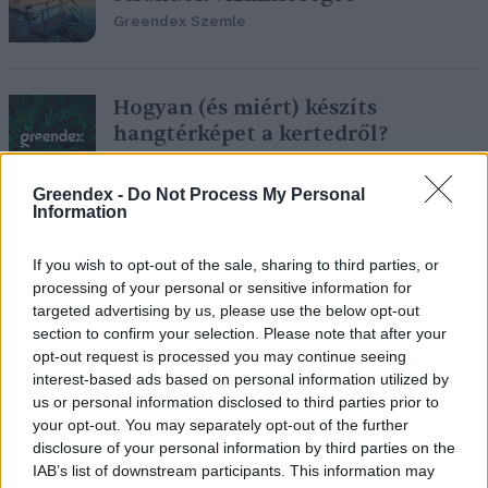
Greendex Szemle
Hogyan (és miért) készíts
hangtérképet a kertedről?
Greendex szemle
Greendex -
Do Not Process My Personal
Information
Először térképezték fel a földön
If you wish to opt-out of the sale, sharing to third parties, or
található műanyaghulladékot az
processing of your personal or sensitive information for
űrből
targeted advertising by us, please use the below opt-out
Greendex
section to confirm your selection. Please note that after your
opt-out request is processed you may continue seeing
interest-based ads based on personal information utilized by
us or personal information disclosed to third parties prior to
your opt-out. You may separately opt-out of the further
Már a levegőminőséget is
disclosure of your personal information by third parties on the
megjeleníti a Google Térkép
IAB’s list of downstream participants. This information may
Greendex szemle