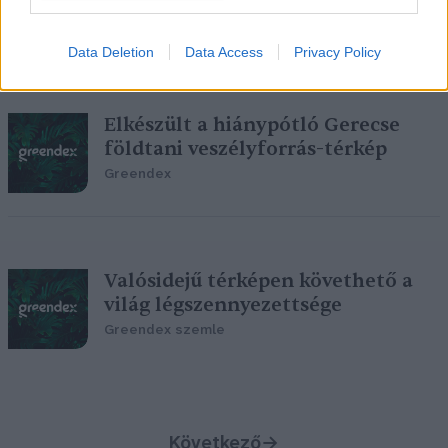
Greendex szemle
Data Deletion
Data Access
Privacy Policy
Elkészült a hiánypótló Gerecse
földtani veszélyforrás-térkép
Greendex
Valósidejű térképen követhető a
világ légszennyezettsége
Greendex szemle
Következő
→