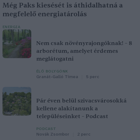
Még Paks kiesését is áthidalhatná a
megfelelő energiatárolás
ENERGIA
Nem csak növényrajongóknak! – 8
arborétum, amelyet érdemes
meglátogatni
ÉLŐ BOLYGÓNK
Granát-Galló Tímea
5 perc
Pár éven belül szivacsvárosokká
kellene alakítanunk a
településeinket – Podcast
PODCAST
Novák Zsombor
2 perc