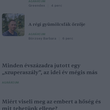
AGRÁRIUM
Greendex
4 perc
A régi gyümölcsfák őrzője
AGRÁRIUM
Börzsey Barbara
6 perc
Minden évszázadra jutott egy
„szuperaszály”, az idei év mégis más
AGRÁRIUM
Miért viseli meg az embert a hőség és
mit tehetünk ellene?