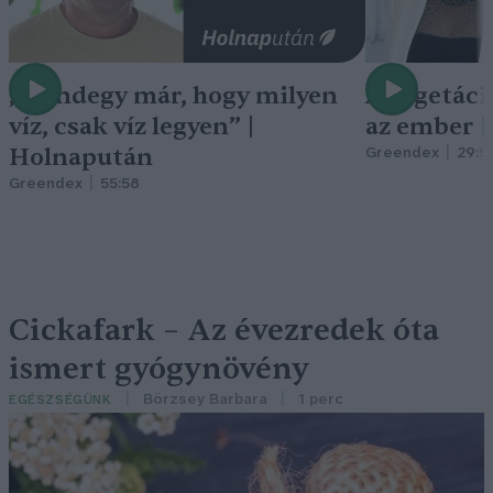
„Mindegy már, hogy milyen
A vegetáci
víz, csak víz legyen” |
az ember 
Holnapután
Greendex
29:5
Greendex
55:58
Cickafark – Az évezredek óta
ismert gyógynövény
Börzsey Barbara
1 perc
EGÉSZSÉGÜNK