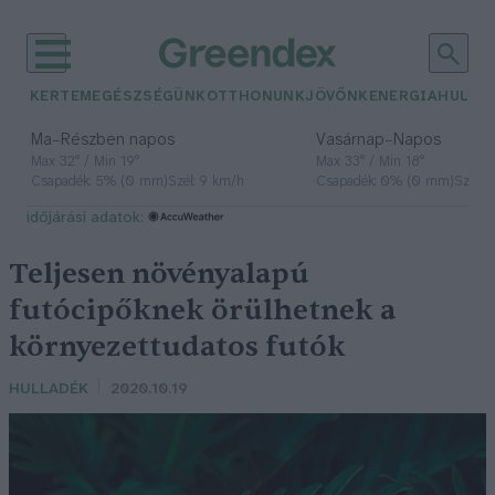
KERTEM
EGÉSZSÉGÜNK
OTTHONUNK
JÖVŐNK
ENERGIA
HULLA
–
–
Ma
Részben napos
Vasárnap
Napos
Max 32° / Min 19°
Max 33° / Min 18°
Csapadék: 5% (0 mm)
Szél: 9 km/h
Csapadék: 0% (0 mm)
Szél: 
időjárási adatok:
Teljesen növényalapú
futócipőknek örülhetnek a
környezettudatos futók
HULLADÉK
2020.10.19