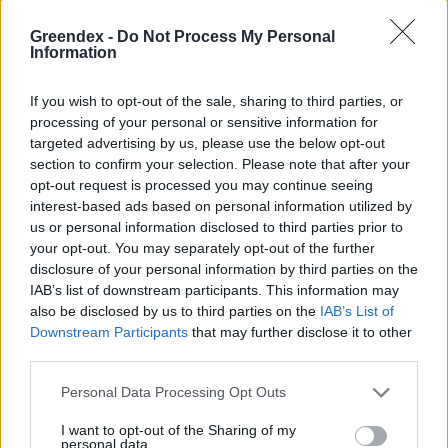
Születésnapi programokkal várja a
Greendex -
Do Not Process My Personal
hétvégén a közönséget a 160 éves
Information
Fővárosi Állatkert
If you wish to opt-out of the sale, sharing to third parties, or
ÉLŐ BOLYGÓNK
processing of your personal or sensitive information for
targeted advertising by us, please use the below opt-out
section to confirm your selection. Please note that after your
Szedd magad őszibarack: itt vannak
opt-out request is processed you may continue seeing
a legjobb lelőhelyek!
interest-based ads based on personal information utilized by
us or personal information disclosed to third parties prior to
SZEMLE
your opt-out. You may separately opt-out of the further
disclosure of your personal information by third parties on the
IAB’s list of downstream participants. This information may
also be disclosed by us to third parties on the
IAB’s List of
Downstream Participants
that may further disclose it to other
third parties.
Personal Data Processing Opt Outs
I want to opt-out of the Sharing of my
personal data.