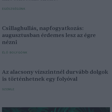
EGÉSZSÉGÜNK
Csillaghullás, napfogyatkozás:
augusztusban érdemes lesz az égre
nézni
ÉLŐ BOLYGÓNK
Az alacsony vízszintnél durvább dolgok
is történhetnek egy folyóval
SZEMLE