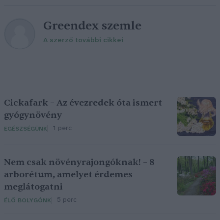
Greendex szemle
A szerző további cikkei
Cickafark – Az évezredek óta ismert
gyógynövény
1 perc
EGÉSZSÉGÜNK
Nem csak növényrajongóknak! – 8
arborétum, amelyet érdemes
meglátogatni
5 perc
ÉLŐ BOLYGÓNK