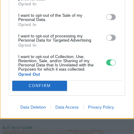
Opted In
I want to opt-out of the Sale of my
Personal Data.
Négy éven belül valósággá válhatnak az
Opted In
elektromos repülőjáratok Európában
I want to opt-out of processing my
Personal Data for Targeted Advertising.
Opted In
KÖZLEKEDÉS
I want to opt-out of Collection, Use,
Történelmi aszály sújtja Nagy-
Retention, Sale, and/or Sharing of my
Personal Data that Is Unrelated with the
Britanniát is
Purposes for which it was collected.
Opted Out
SZEMLE
CONFIRM
Elképesztő felvétel mutatja meg,
mekkora a különbség az áradó és a
Data Deletion
Data Access
Privacy Policy
kiszáradó Duna között
ÉLŐ BOLYGÓNK