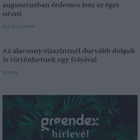
augusztusban érdemes lesz az égre
nézni
ÉLŐ BOLYGÓNK
Az alacsony vízszintnél durvább dolgok
is történhetnek egy folyóval
SZEMLE