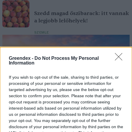
Szedd magad őszibarack: itt vannak
a legjobb lelőhelyek!
SZEMLE
Greendex -
Do Not Process My Personal
Information
If you wish to opt-out of the sale, sharing to third parties, or
processing of your personal or sensitive information for
targeted advertising by us, please use the below opt-out
section to confirm your selection. Please note that after your
opt-out request is processed you may continue seeing
interest-based ads based on personal information utilized by
us or personal information disclosed to third parties prior to
Négy éven belül valósággá válhatnak az
your opt-out. You may separately opt-out of the further
elektromos repülőjáratok Európában
disclosure of your personal information by third parties on the