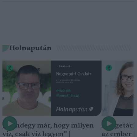
Holnapután
„Mindegy már, hogy milyen
A vegetáci
víz, csak víz legyen” |
az ember 