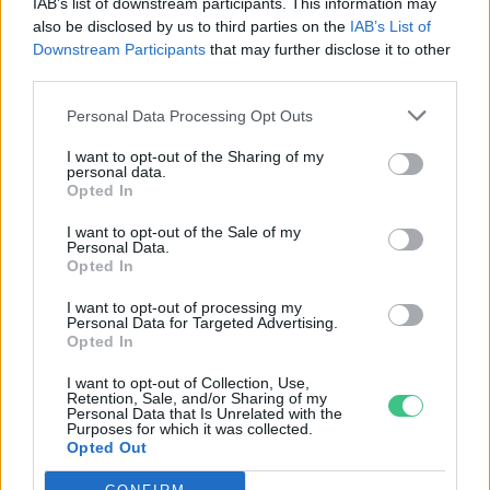
IAB’s list of downstream participants. This information may
also be disclosed by us to third parties on the
IAB’s List of
KÖZLEKEDÉS
Downstream Participants
that may further disclose it to other
third parties.
Történelmi aszály sújtja Nagy-
Britanniát is
Personal Data Processing Opt Outs
I want to opt-out of the Sharing of my
SZEMLE
personal data.
Opted In
Elképesztő felvétel mutatja meg,
I want to opt-out of the Sale of my
Personal Data.
mekkora a különbség az áradó és a
Opted In
kiszáradó Duna között
I want to opt-out of processing my
Personal Data for Targeted Advertising.
ÉLŐ BOLYGÓNK
Opted In
I want to opt-out of Collection, Use,
Retention, Sale, and/or Sharing of my
Personal Data that Is Unrelated with the
Purposes for which it was collected.
Opted Out