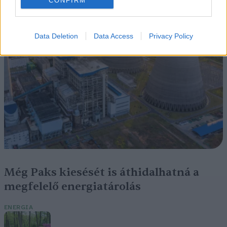
CONFIRM
Data Deletion
Data Access
Privacy Policy
Még Paks kiesését is áthidalhatná a
megfelelő energiatárolás
ENERGIA