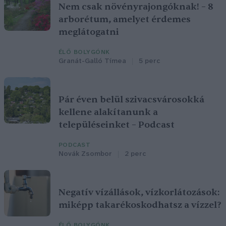
Nem csak növényrajongóknak! – 8
arborétum, amelyet érdemes
meglátogatni
ÉLŐ BOLYGÓNK
Granát-Galló Tímea
5 perc
Pár éven belül szivacsvárosokká
kellene alakítanunk a
településeinket – Podcast
PODCAST
Novák Zsombor
2 perc
Negatív vízállások, vízkorlátozások:
miképp takarékoskodhatsz a vízzel?
ÉLŐ BOLYGÓNK