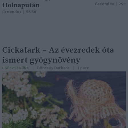
Holnapután
Greendex
29:5
Greendex
55:58
Cickafark – Az évezredek óta
ismert gyógynövény
Börzsey Barbara
1 perc
EGÉSZSÉGÜNK