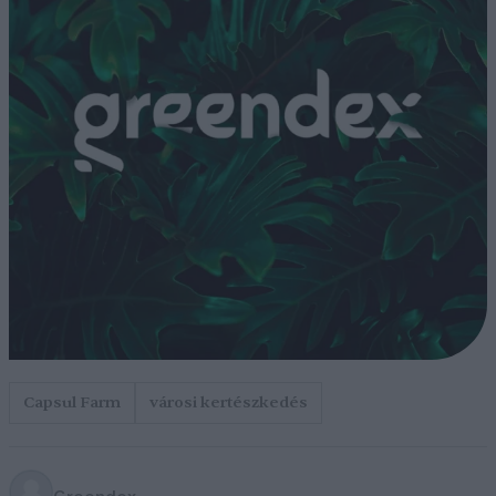
Capsul Farm
városi kertészkedés