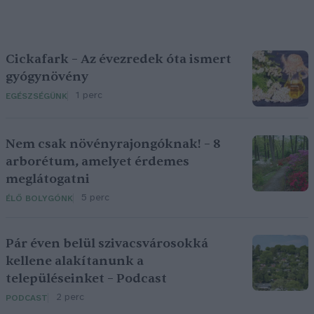
Cickafark – Az évezredek óta ismert
gyógynövény
1 perc
EGÉSZSÉGÜNK
Nem csak növényrajongóknak! – 8
arborétum, amelyet érdemes
meglátogatni
5 perc
ÉLŐ BOLYGÓNK
Pár éven belül szivacsvárosokká
kellene alakítanunk a
településeinket – Podcast
2 perc
PODCAST