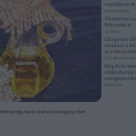
repülőjárato
KÖZLEKEDÉS
Történelmi asz
Britanniát is
SZEMLE
Elképesztő fel
mekkora a kü
és a kiszárad
ÉLŐ BOLYGÓNK
Még Paks kiesé
áthidalhatná 
energiatárolá
ENERGIA
zatban pedig ma is számos betegség ellen