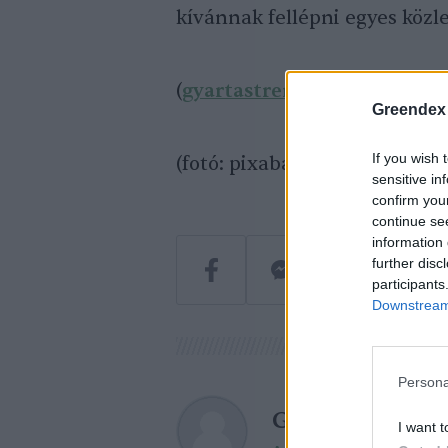
kívánnak fellépni egyes köz
(
gyartastrend
)
Greendex
If you wish 
(fotó: pixabay – moovi_escoo
sensitive in
confirm you
continue se
information 
further disc
participants
Downstream 
Persona
Greendex szem
I want t