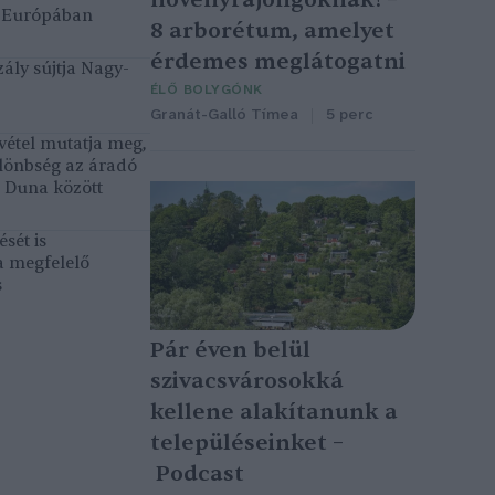
k Európában
8 arborétum, amelyet
érdemes meglátogatni
ály sújtja Nagy-
ÉLŐ BOLYGÓNK
Granát-Galló Tímea
5 perc
vétel mutatja meg,
lönbség az áradó
ó Duna között
sét is
a megfelelő
s
Pár éven belül
szivacsvárosokká
kellene alakítanunk a
településeinket –
Podcast