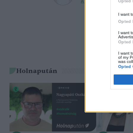
Opted 
A szerző további cikkei
I want t
Opted 
I want 
Advertis
Opted 
I want t
of my P
was col
Opted 
Holnapután