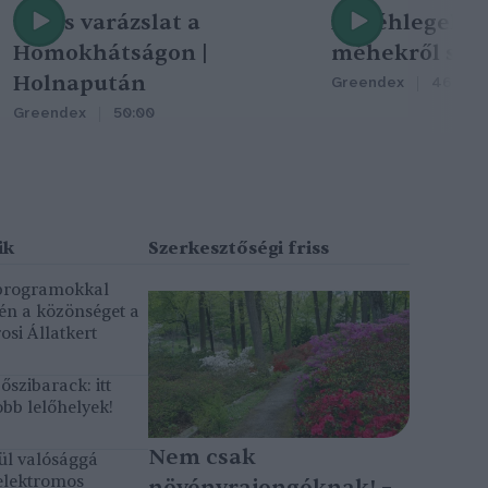
Nincs varázslat a
A méhlegelő 
Homokhátságon |
méhekről szól
Holnapután
Greendex
46:47
Greendex
50:00
 programokkal
gén a közönséget a
osi Állatkert
szibarack: itt
bb lelőhelyek!
Nem csak
ül valósággá
elektromos
növényrajongóknak! –