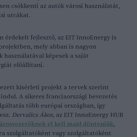
sen csökkenti az autók városi használatát,
si utcákat.
 érdekelt fejlesztő, az EIT InnoEnergy is
 projektben, mely abban is nagyon
 használatával képesek a saját
át előállítani.
zett kísérleti projekt a tervek szerint
ndul. A sikeres franciaországi bevezetés
lgáltatás több európai országban, így
lesz.
Dervalics Ákos
, az EIT InnoEnergy HUB
árosvezetőknek el kell majd dönteniük
,
ra szolgáltatóként vagy szolgáltatóként