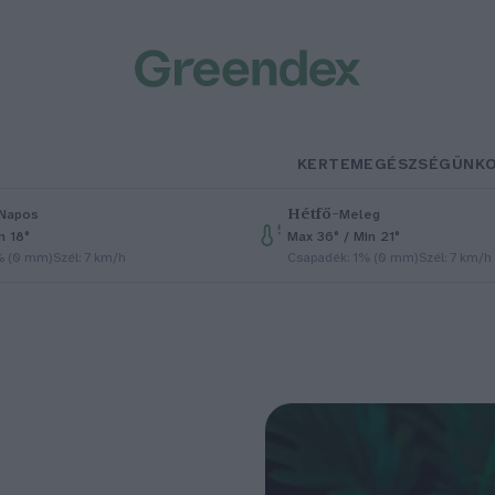
KERTEM
EGÉSZSÉGÜNK
Hétfő
–
Napos
Meleg
n 18°
Max 36° / Min 21°
% (0 mm)
Szél: 7 km/h
Csapadék: 1% (0 mm)
Szél: 7 km/h