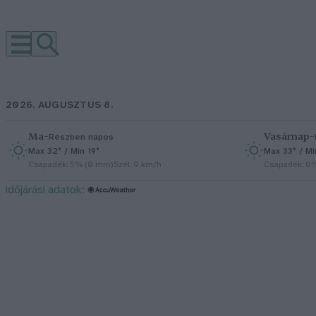
2026. AUGUSZTUS 8.
Ma
–
Vasárnap
–
Részben napos
Max 32° / Min 19°
Max 33° / Mi
Csapadék: 5% (0 mm)
Szél: 9 km/h
Csapadék: 0
időjárási adatok: