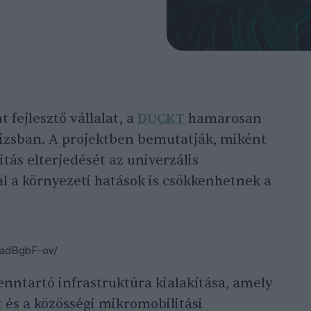
 fejlesztő vállalat, a
DUCKT
hamarosan
rizsban. A projektben bemutatják, miként
itás elterjedését az univerzális
al a környezeti hatások is csökkenhetnek a
5adBgbF-ov/
enntartó infrastruktúra kialakítása, amely
 és a közösségi mikromobilitási