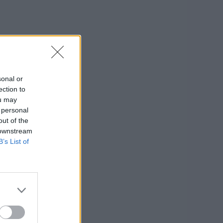
sonal or
ection to
ou may
 personal
out of the
 downstream
B’s List of