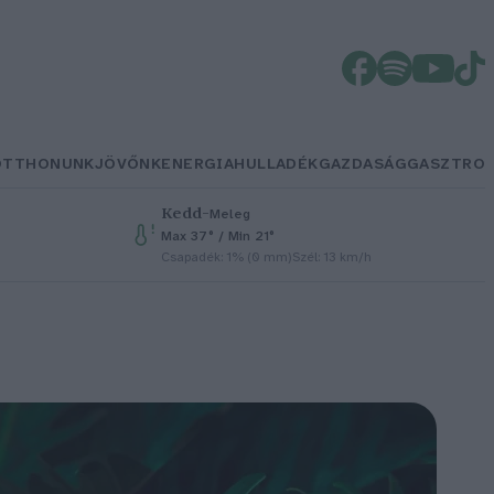
OTTHONUNK
JÖVŐNK
ENERGIA
HULLADÉK
GAZDASÁG
GASZTRO
Kedd
–
Meleg
Max 37° / Min 21°
Csapadék: 1% (0 mm)
Szél: 13 km/h