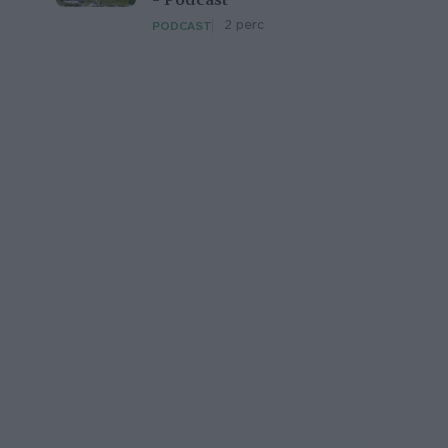
– Podcast
2 perc
PODCAST