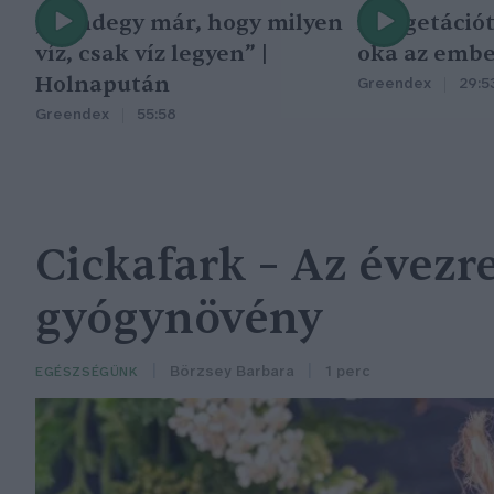
„Mindegy már, hogy milyen
A vegetáció
víz, csak víz legyen” |
oka az embe
Holnapután
Greendex
29:5
Greendex
55:58
Cickafark – Az évezr
gyógynövény
Börzsey Barbara
1 perc
EGÉSZSÉGÜNK