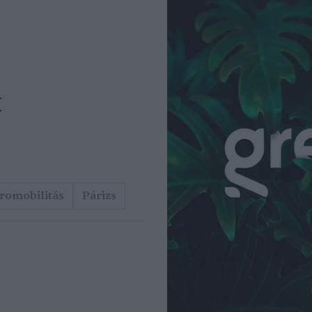
t
romobilitás
Párizs