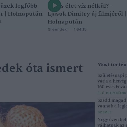
tüzek legfőbb
Nincs élet víz nélkül? –
r | Holnapután
Ljasuk Dimitry új filmjéről |
Holnapután
3
Greendex
1:04:15
edek óta ismert
Születésnapi
várja a hétvé
160 éves Fővár
ÉLŐ BOLYGÓNK
Szedd magad ő
vannak a legjo
SZEMLE
Négy éven bel
válhatnak az 