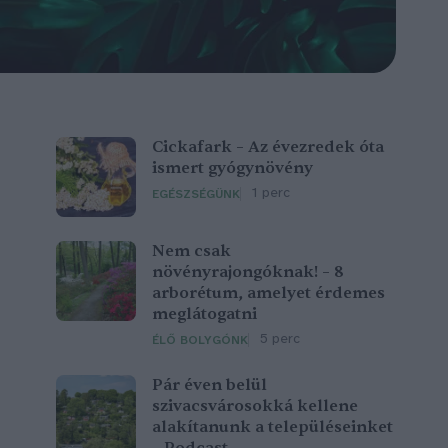
Cickafark – Az évezredek óta
ismert gyógynövény
1 perc
EGÉSZSÉGÜNK
Nem csak
növényrajongóknak! – 8
arborétum, amelyet érdemes
meglátogatni
5 perc
ÉLŐ BOLYGÓNK
Pár éven belül
szivacsvárosokká kellene
alakítanunk a településeinket