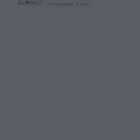
5 perc
OTTHONUNK