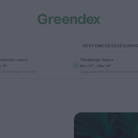
KERTEM
EGÉSZSÉGÜNK
Vasárnap
–
öbbnyire napos
Napos
n 19°
Max 33° / Min 18°
% (0 mm)
Szél: 9 km/h
Csapadék: 0% (0 mm)
Szél: 6 km/