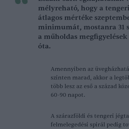
mélyreható, hogy a tengeri
átlagos mértéke szeptembe
minimumát, mostanra 31 sz
a műholdas megfigyelések e
óta.
Amennyiben az üvegházhatás
szinten marad, akkor a legtö
több lesz az eső a század köz
60-90 napot.
A szárazföldi és tengeri jégt
felmelegedési spirál pedig t