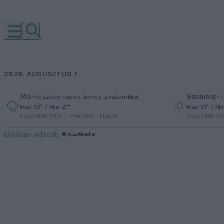
2026. AUGUSZTUS 7.
Ma
–
Szombat
–
Részben napos, heves zivatarokkal
T
Max 33° / Min 21°
Max 31° / Mi
Csapadék: 55% (1 mm)
Szél: 11 km/h
Csapadék: 5
időjárási adatok: