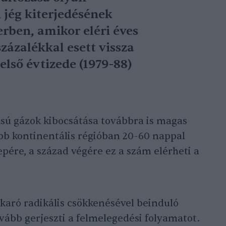
 jég kiterjedésének
rben, amikor eléri éves
ázalékkal esett vissza
lső évtizede (1979-88)
ú gázok kibocsátása továbbra is magas
bb kontinentális régióban 20-60 nappal
epére, a század végére ez a szám elérheti a
akaró radikális csökkenésével beinduló
ovább gerjeszti a felmelegedési folyamatot.