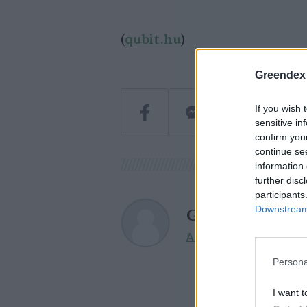
(
qubit.hu
)
Greendex
If you wish 
sensitive in
confirm you
continue se
information 
further disc
participants
Downstream 
Greendex
A szerző további cikkei
Persona
I want t