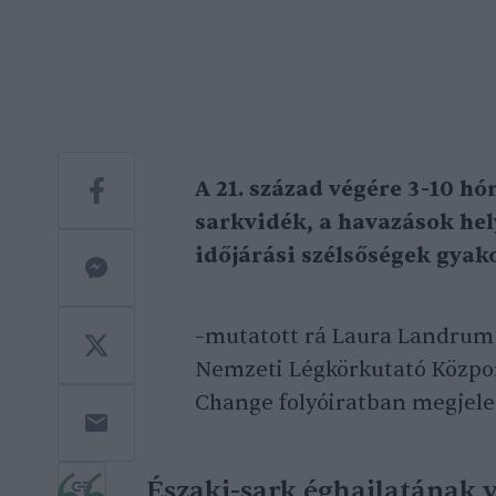
A 21. század végére 3-10 hó
sarkvidék, a havazások hel
időjárási szélsőségek gya
–mutatott rá Laura Landrum 
Nemzeti Légkörkutató Közpo
Change folyóiratban megjel
Északi-sark éghajlatának 