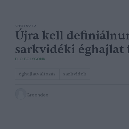
2020.09.19
Újra kell definiálnu
sarkvidéki éghajlat
ÉLŐ BOLYGÓNK
éghajlatváltozás
sarkvidék
Greendex