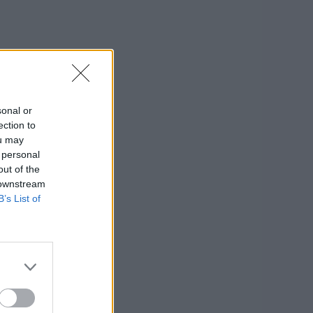
sonal or
ection to
ou may
 personal
out of the
 downstream
B’s List of