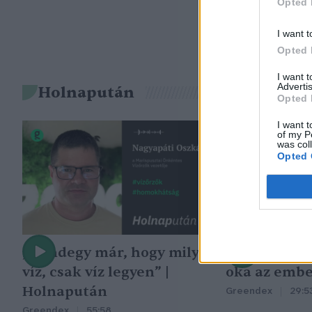
Opted 
I want t
Opted 
I want 
Advertis
Holnapután
Opted 
I want t
of my P
was col
Opted 
„Mindegy már, hogy milyen
A vegetáció
víz, csak víz legyen” |
oka az embe
Holnapután
Greendex
29:5
Greendex
55:58