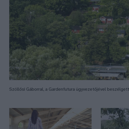
Szöllősi Gáborral, a Gardenfutura ügyvezetőjével beszélget