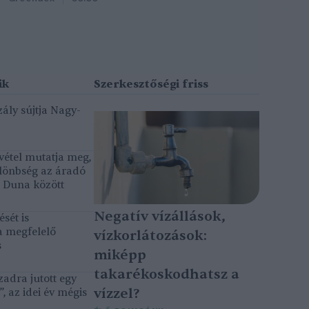
ály sújtja Nagy-
vétel mutatja meg,
lönbség az áradó
ó Duna között
Negatív vízállások,
sét is
a megfelelő
vízkorlátozások:
s
miképp
takarékoskodhatsz a
adra jutott egy
vízzel?
, az idei év mégis