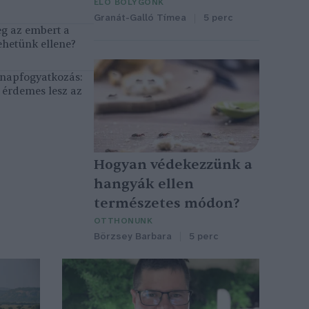
ÉLŐ BOLYGÓNK
Granát-Galló Tímea
5 perc
eg az embert a
ehetünk ellene?
, napfogyatkozás:
érdemes lesz az
Hogyan védekezzünk a
hangyák ellen
természetes módon?
OTTHONUNK
Börzsey Barbara
5 perc