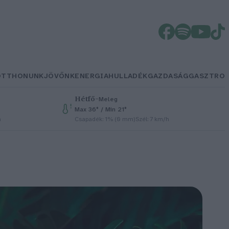
OTTHONUNK
JÖVŐNK
ENERGIA
HULLADÉK
GAZDASÁG
GASZTRO
Hétfő
–
Meleg
Max 36° / Min 21°
h
Csapadék: 1% (0 mm)
Szél: 7 km/h