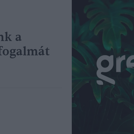
nk a
 fogalmát