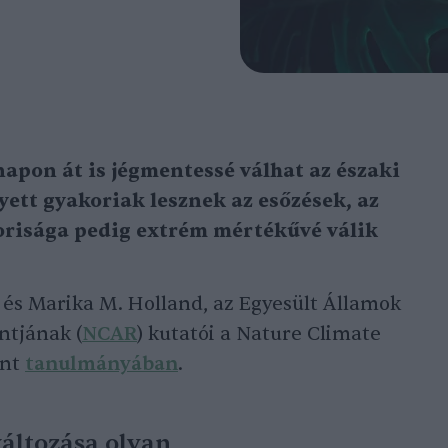
napon át is jégmentessé válhat az északi
yett gyakoriak lesznek az esőzések, az
korisága pedig extrém mértékűvé válik
és Marika M. Holland, az Egyesült Államok
ntjának (
NCAR
) kutatói a Nature Climate
ent
tanulmányában
.
változása olyan