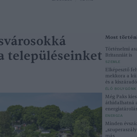
csvárosokká
Történelmi asz
a településeinket
Britanniát is
SZEMLE
Elképesztő fel
mekkora a kü
és a kiszárad
ÉLŐ BOLYGÓNK
Még Paks kiesé
áthidalhatná 
energiatárolá
ENERGIA
Minden évszáz
„szuperaszály”
más