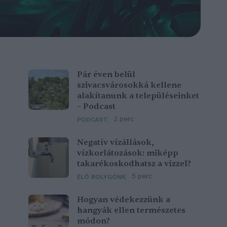
Pár éven belül
szivacsvárosokká kellene
alakítanunk a településeinket
– Podcast
2 perc
PODCAST
Negatív vízállások,
vízkorlátozások: miképp
takarékoskodhatsz a vízzel?
5 perc
ÉLŐ BOLYGÓNK
Hogyan védekezzünk a
hangyák ellen természetes
módon?