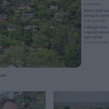
AGRÁRIUM
Miért viseli m
hőség és mit t
EGÉSZSÉGÜNK
Csillaghullás
augusztusban 
égre nézni
ÉLŐ BOLYGÓNK
tünk.