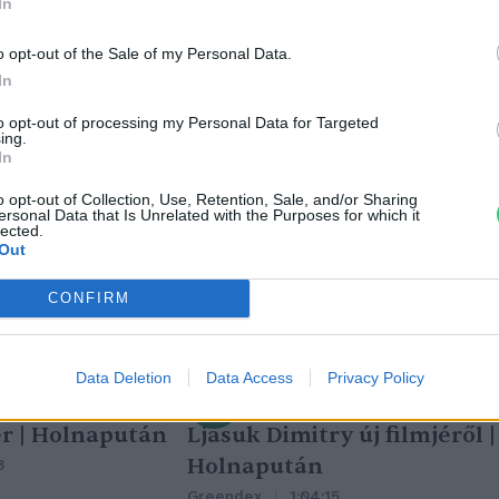
In
o opt-out of the Sale of my Personal Data.
In
to opt-out of processing my Personal Data for Targeted
ing.
In
o opt-out of Collection, Use, Retention, Sale, and/or Sharing
ersonal Data that Is Unrelated with the Purposes for which it
lected.
Out
CONFIRM
Data Deletion
Data Access
Privacy Policy
tüzek legfőbb
Nincs élet víz nélkül? –
r | Holnapután
Ljasuk Dimitry új filmjéről |
Holnapután
3
Greendex
1:04:15