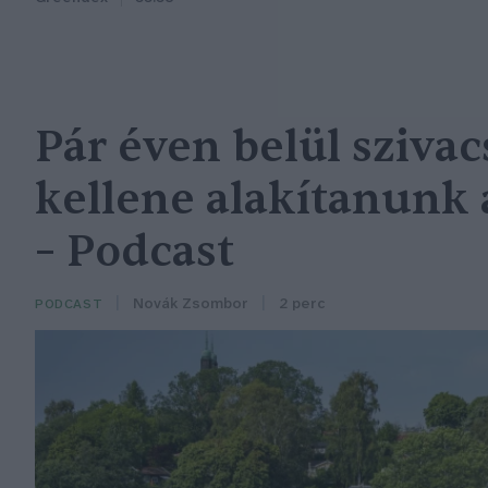
Pár éven belül sziva
kellene alakítanunk 
– Podcast
Novák Zsombor
2 perc
PODCAST