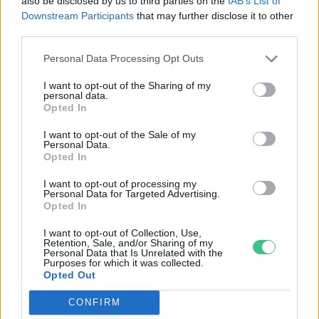
also be disclosed by us to third parties on the
IAB’s List of
Downstream Participants
that may further disclose it to other
third parties.
Personal Data Processing Opt Outs
Nem csak növényrajongóknak!
I want to opt-out of the Sharing of my
personal data.
– 8 arborétum, amelyet
Opted In
érdemes meglátogatni
I want to opt-out of the Sale of my
Personal Data.
Opted In
Granát-Galló Tímea
5 perc
ÉLŐ BOLYGÓNK
I want to opt-out of processing my
Personal Data for Targeted Advertising.
Opted In
I want to opt-out of Collection, Use,
Retention, Sale, and/or Sharing of my
Personal Data that Is Unrelated with the
Purposes for which it was collected.
Opted Out
CONFIRM