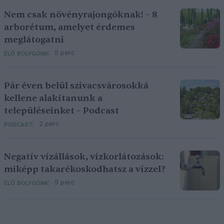
Nem csak növényrajongóknak! – 8
arborétum, amelyet érdemes
meglátogatni
5 perc
ÉLŐ BOLYGÓNK
Pár éven belül szivacsvárosokká
kellene alakítanunk a
településeinket – Podcast
2 perc
PODCAST
Negatív vízállások, vízkorlátozások:
miképp takarékoskodhatsz a vízzel?
5 perc
ÉLŐ BOLYGÓNK