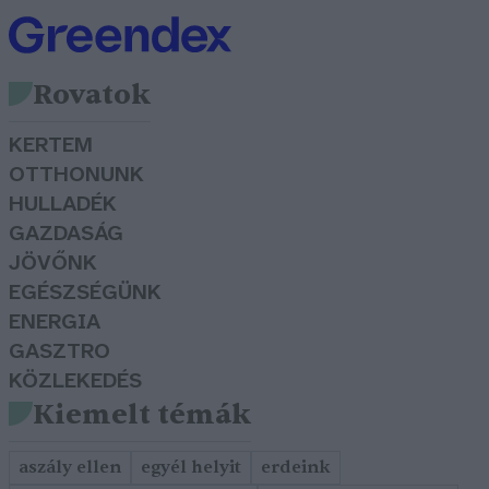
Rovatok
KERTEM
OTTHONUNK
HULLADÉK
GAZDASÁG
JÖVŐNK
EGÉSZSÉGÜNK
ENERGIA
GASZTRO
KÖZLEKEDÉS
Kiemelt témák
aszály ellen
egyél helyit
erdeink