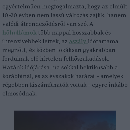
egyértelműen megfogalmazta, hogy az elmúlt
10–20 évben nem lassú változás zajlik, hanem
valódi átrendeződésről van szó. A
hőhullámok
több nappal hosszabbak és
intenzívebbek lettek, az
aszály
időtartama
megnőtt, és közben lokálisan gyakrabban
fordulnak elő hirtelen felhőszakadások.
Hazánk időjárása ma sokkal hektikusabb a
korábbinál, és az évszakok határai – amelyek
régebben kiszámíthatók voltak – egyre inkább
elmosódnak.