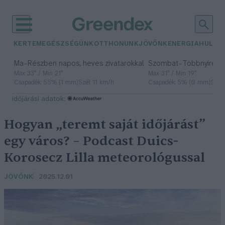
KERTEM
EGÉSZSÉGÜNK
OTTHONUNK
JÖVŐNK
ENERGIA
HULLA
–
–
Ma
Részben napos, heves zivatarokkal
Szombat
Többnyire n
Max 33° / Min 21°
Max 31° / Min 19°
Csapadék: 55% (1 mm)
Szél: 11 km/h
Csapadék: 5% (0 mm)
Szél:
időjárási adatok:
Hogyan „teremt saját időjárást”
egy város? – Podcast Duics-
Korosecz Lilla meteorológussal
JÖVŐNK
2025.12.01