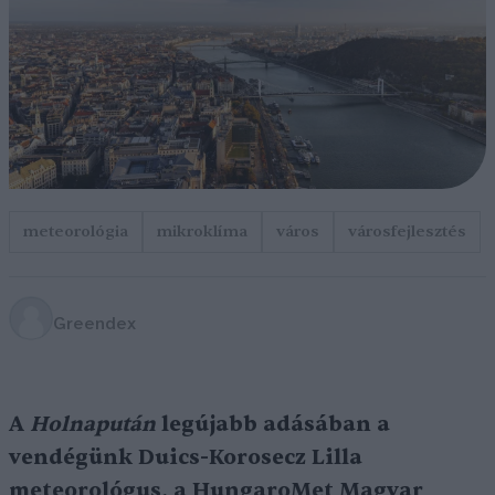
meteorológia
mikroklíma
város
városfejlesztés
Greendex
A
Holnapután
legújabb adásában a
vendégünk Duics-Korosecz Lilla
meteorológus, a HungaroMet Magyar