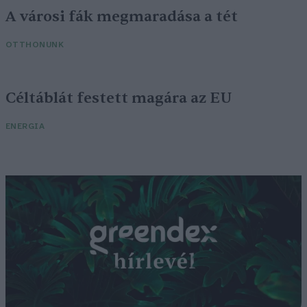
A városi fák megmaradása a tét
OTTHONUNK
Céltáblát festett magára az EU
ENERGIA