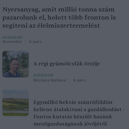
Nyersanyag, amit millió tonna szám
pazarolunk el, holott több fronton is
segíteni az élelmiszertermelést
AGRÁRIUM
Greendex
4 perc
A régi gyümölcsfák őrzője
AGRÁRIUM
Börzsey Barbara
6 perc
Egymillió hektár szántóföldön
kellene átalakítani a gazdálkodást –
Fontos kutatás készült hazánk
mezőgazdaságának jövőjéről