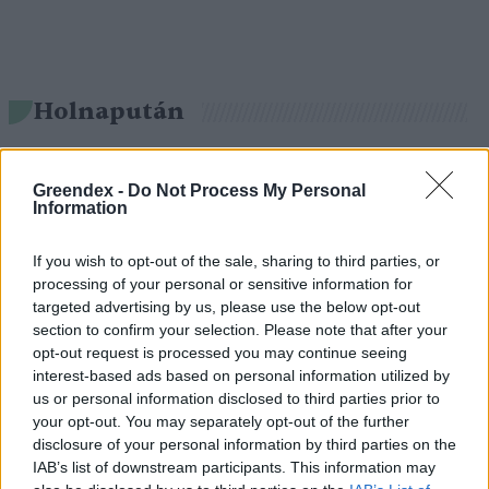
Holnapután
Greendex -
Do Not Process My Personal
Information
If you wish to opt-out of the sale, sharing to third parties, or
processing of your personal or sensitive information for
targeted advertising by us, please use the below opt-out
section to confirm your selection. Please note that after your
opt-out request is processed you may continue seeing
interest-based ads based on personal information utilized by
„Mindegy már, hogy milyen
A vegetáci
us or personal information disclosed to third parties prior to
víz, csak víz legyen” |
az ember 
your opt-out. You may separately opt-out of the further
Holnapután
disclosure of your personal information by third parties on the
Greendex
29:5
IAB’s list of downstream participants. This information may
Greendex
55:58