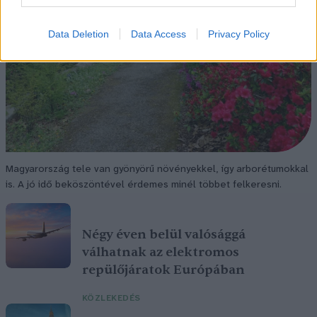
Data Deletion
Data Access
Privacy Policy
Magyarország tele van gyönyörű növényekkel, így arborétumokkal
is. A jó idő beköszöntével érdemes minél többet felkeresni.
Négy éven belül valósággá
válhatnak az elektromos
repülőjáratok Európában
KÖZLEKEDÉS