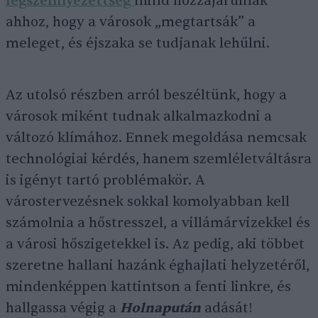
légszennyezettség
mind hozzájárulnak
ahhoz, hogy a városok „megtartsák” a
meleget, és éjszaka se tudjanak lehűlni.
Az utolsó részben arról beszéltünk, hogy a
városok miként tudnak alkalmazkodni a
változó klímához. Ennek megoldása nemcsak
technológiai kérdés, hanem szemléletváltásra
is igényt tartó problémakör. A
várostervezésnek sokkal komolyabban kell
számolnia a hőstresszel, a villámárvizekkel és
a városi hőszigetekkel is. Az pedig, aki többet
szeretne hallani hazánk éghajlati helyzetéről,
mindenképpen kattintson a fenti linkre, és
hallgassa végig a
Holnapután
adását!