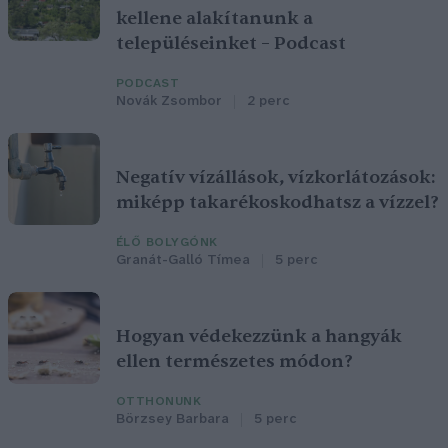
kellene alakítanunk a
településeinket – Podcast
PODCAST
Novák Zsombor
2 perc
Negatív vízállások, vízkorlátozások:
miképp takarékoskodhatsz a vízzel?
ÉLŐ BOLYGÓNK
Granát-Galló Tímea
5 perc
Hogyan védekezzünk a hangyák
ellen természetes módon?
OTTHONUNK
Börzsey Barbara
5 perc