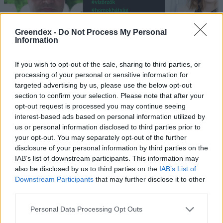
Greendex -
Do Not Process My Personal
Information
„Mindegy már, hogy milyen
A vegetáci
If you wish to opt-out of the sale, sharing to third parties, or
víz, csak víz legyen” |
az ember 
processing of your personal or sensitive information for
Holnapután
targeted advertising by us, please use the below opt-out
Greendex
29:5
section to confirm your selection. Please note that after your
Greendex
55:58
opt-out request is processed you may continue seeing
interest-based ads based on personal information utilized by
us or personal information disclosed to third parties prior to
your opt-out. You may separately opt-out of the further
disclosure of your personal information by third parties on the
IAB’s list of downstream participants. This information may
Vitorlavirág – Így lesz gyönyörű
also be disclosed by us to third parties on the
IAB’s List of
a te lakásodban is
Downstream Participants
that may further disclose it to other
third parties.
Lonkay Márta
4 perc
ÉLŐ BOLYGÓNK
Personal Data Processing Opt Outs