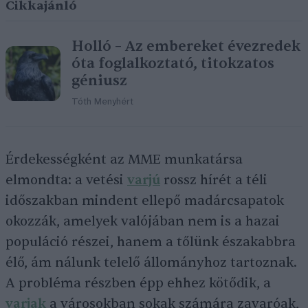
Cikkajánló
Holló – Az embereket évezredek
óta foglalkoztató, titokzatos
géniusz
Tóth Menyhért
Érdekességként az MME munkatársa
elmondta: a vetési
varjú
rossz hírét a téli
időszakban mindent ellepő madárcsapatok
okozzák, amelyek valójában nem is a hazai
populáció részei, hanem a tőlünk északabbra
élő, ám nálunk telelő állományhoz tartoznak.
A probléma részben épp ehhez kötődik, a
varjak
a városokban sokak számára zavaróak,