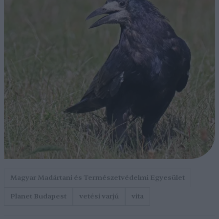
Magyar Madártani és Természetvédelmi Egyesület
Planet Budapest
vetési varjú
vita