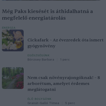
Még Paks kiesését is áthidalhatná a
megfelelő energiatárolás
ENERGIA
Cickafark – Az évezredek óta ismert
gyógynövény
EGÉSZSÉGÜNK
Börzsey Barbara
1 perc
Nem csak növényrajongóknak! – 8
arborétum, amelyet érdemes
meglátogatni
ÉLŐ BOLYGÓNK
Granát-Galló Tímea
5 perc