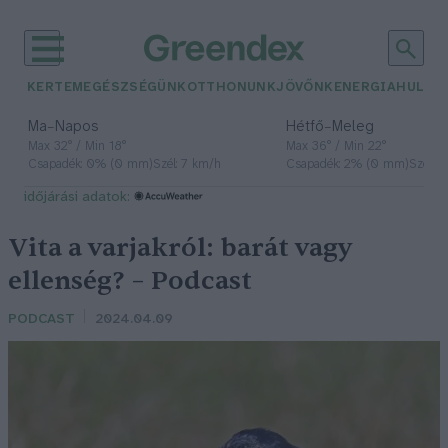
KERTEM
EGÉSZSÉGÜNK
OTTHONUNK
JÖVŐNK
ENERGIA
HULLA
–
–
Ma
Napos
Hétfő
Meleg
Max 32° / Min 18°
Max 36° / Min 22°
Csapadék: 0% (0 mm)
Szél: 7 km/h
Csapadék: 2% (0 mm)
Szél: 
időjárási adatok:
Vita a varjakról: barát vagy
ellenség? – Podcast
PODCAST
2024.04.09