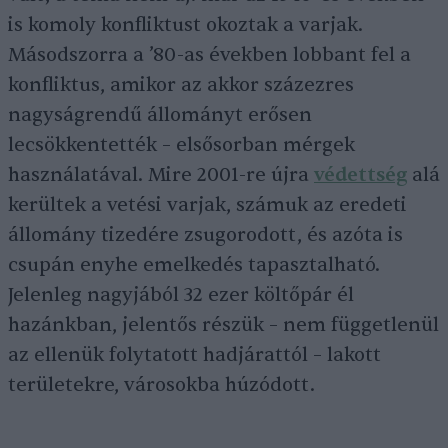
is komoly konfliktust okoztak a varjak.
Másodszorra a ’80-as években lobbant fel a
konfliktus, amikor az akkor százezres
nagyságrendű állományt erősen
lecsökkentették – elsősorban mérgek
használatával. Mire 2001-re újra
védettség
alá
kerültek a vetési varjak, számuk az eredeti
állomány tizedére zsugorodott, és azóta is
csupán enyhe emelkedés tapasztalható.
Jelenleg nagyjából 32 ezer költőpár él
hazánkban, jelentős részük – nem függetlenül
az ellenük folytatott hadjárattól – lakott
területekre, városokba húzódott.