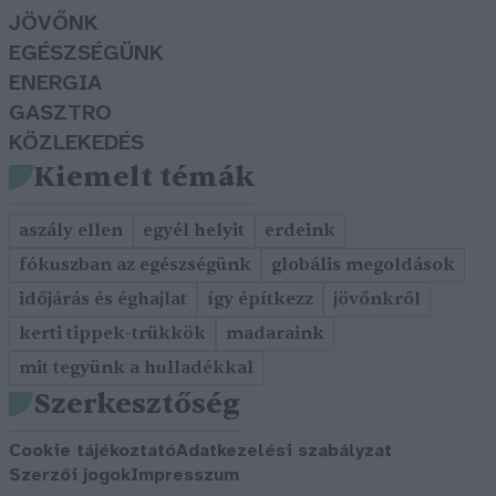
JÖVŐNK
EGÉSZSÉGÜNK
ENERGIA
GASZTRO
KÖZLEKEDÉS
Kiemelt témák
aszály ellen
egyél helyit
erdeink
fókuszban az egészségünk
globális megoldások
időjárás és éghajlat
így építkezz
jövőnkről
kerti tippek-trükkök
madaraink
mit tegyünk a hulladékkal
Szerkesztőség
Cookie tájékoztató
Adatkezelési szabályzat
Szerzői jogok
Impresszum