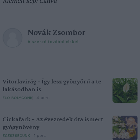
Kiemelt kép: Canva
Novák Zsombor
A szerző további cikkei
Vitorlavirág – Így lesz gyönyörű a te
lakásodban is
4 perc
ÉLŐ BOLYGÓNK
Cickafark – Az évezredek óta ismert
gyógynövény
1 perc
EGÉSZSÉGÜNK