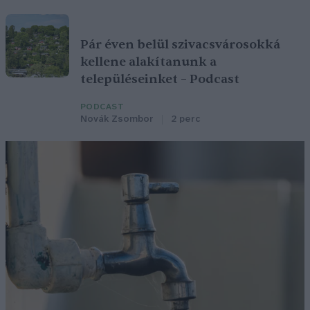
Pár éven belül szivacsvárosokká
kellene alakítanunk a
településeinket – Podcast
PODCAST
Novák Zsombor
2 perc