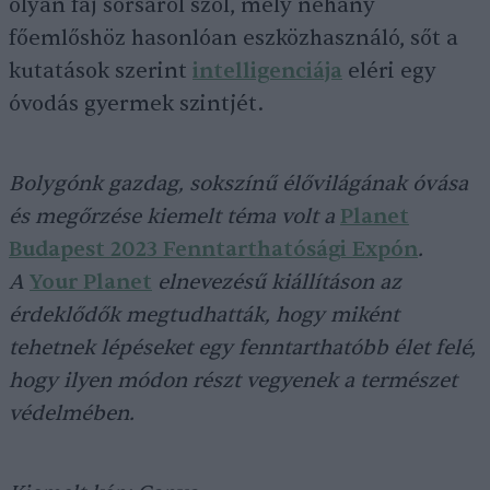
olyan faj sorsáról szól, mely néhány
főemlőshöz hasonlóan eszközhasználó, sőt a
kutatások szerint
intelligenciája
eléri egy
óvodás gyermek szintjét.
Bolygónk gazdag, sokszínű élővilágának óvása
és megőrzése kiemelt téma volt a
Planet
Budapest 2023 Fenntarthatósági Expón
.
A
Your Planet
elnevezésű kiállításon az
érdeklődők megtudhatták, hogy miként
tehetnek lépéseket egy fenntarthatóbb élet felé,
hogy ilyen módon részt vegyenek a természet
védelmében.