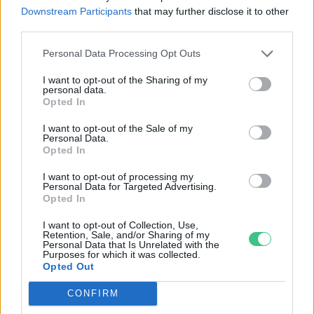
Történelmi aszály sújtja Nagy-
Downstream Participants
that may further disclose it to other
Britanniát is
third parties.
Personal Data Processing Opt Outs
SZEMLE
I want to opt-out of the Sharing of my
personal data.
Opted In
I want to opt-out of the Sale of my
Personal Data.
Opted In
I want to opt-out of processing my
Personal Data for Targeted Advertising.
Opted In
I want to opt-out of Collection, Use,
Retention, Sale, and/or Sharing of my
Personal Data that Is Unrelated with the
Purposes for which it was collected.
Elképesztő felvétel mutatja meg,
Opted Out
mekkora a különbség az áradó és a
CONFIRM
kiszáradó Duna között