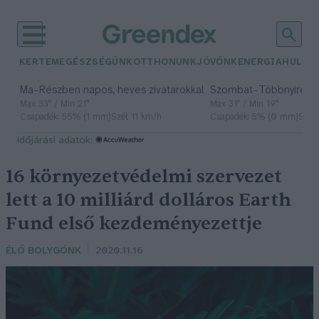
KERTEM
EGÉSZSÉGÜNK
OTTHONUNK
JÖVŐNK
ENERGIA
HULLA
–
–
Ma
Részben napos, heves zivatarokkal
Szombat
Többnyire n
Max 33° / Min 21°
Max 31° / Min 19°
Csapadék: 55% (1 mm)
Szél: 11 km/h
Csapadék: 5% (0 mm)
Szél:
időjárási adatok:
16 környezetvédelmi szervezet
lett a 10 milliárd dolláros Earth
Fund első kezdeményezettje
ÉLŐ BOLYGÓNK
2020.11.16