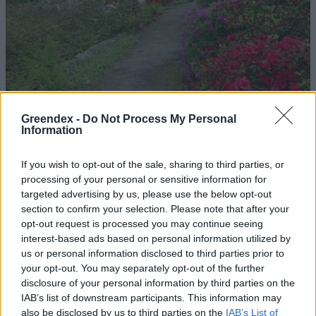
Greendex -
Do Not Process My Personal
Information
Magyarország tele van gyönyörű növényekkel, így arborétumokkal
If you wish to opt-out of the sale, sharing to third parties, or
is. A jó idő beköszöntével érdemes minél többet felkeresni.
processing of your personal or sensitive information for
targeted advertising by us, please use the below opt-out
section to confirm your selection. Please note that after your
opt-out request is processed you may continue seeing
Négy éven belül valósággá
interest-based ads based on personal information utilized by
válhatnak az elektromos
us or personal information disclosed to third parties prior to
repülőjáratok Európában
your opt-out. You may separately opt-out of the further
disclosure of your personal information by third parties on the
KÖZLEKEDÉS
IAB’s list of downstream participants. This information may
also be disclosed by us to third parties on the
IAB’s List of