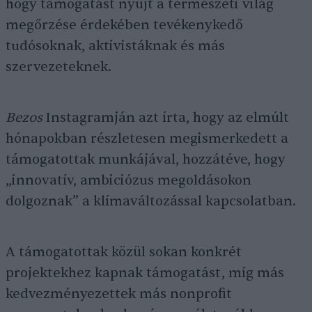
hogy támogatást nyújt a természeti világ
megőrzése érdekében tevékenykedő
tudósoknak, aktivistáknak és más
szervezeteknek.
Bezos
Instagramján azt írta, hogy az elmúlt
hónapokban részletesen megismerkedett a
támogatottak munkájával, hozzátéve, hogy
„innovatív, ambiciózus megoldásokon
dolgoznak” a klímaváltozással kapcsolatban.
A támogatottak közül sokan konkrét
projektekhez kapnak támogatást, míg más
kedvezményezettek más nonprofit