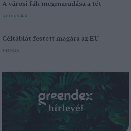
A városi fák megmaradása a tét
OTTHONUNK
Céltáblát festett magára az EU
ENERGIA