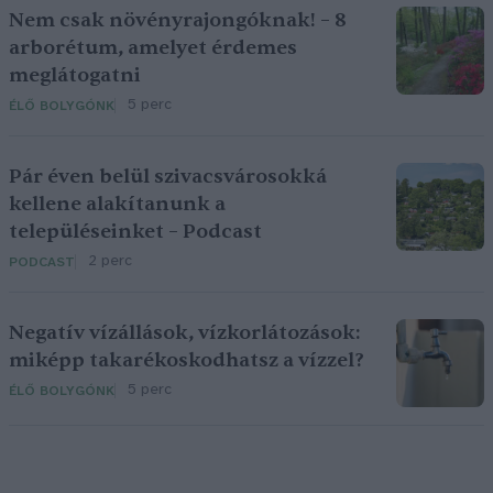
Nem csak növényrajongóknak! – 8
arborétum, amelyet érdemes
meglátogatni
5 perc
ÉLŐ BOLYGÓNK
Pár éven belül szivacsvárosokká
kellene alakítanunk a
településeinket – Podcast
2 perc
PODCAST
Negatív vízállások, vízkorlátozások:
miképp takarékoskodhatsz a vízzel?
5 perc
ÉLŐ BOLYGÓNK