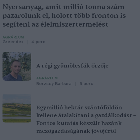
Nyersanyag, amit millió tonna szám
pazarolunk el, holott több fronton is
segíteni az élelmiszertermelést
AGRÁRIUM
Greendex
4 perc
A régi gyümölcsfák őrzője
AGRÁRIUM
Börzsey Barbara
6 perc
Egymillió hektár szántóföldön
kellene átalakítani a gazdálkodást –
Fontos kutatás készült hazánk
mezőgazdaságának jövőjéről