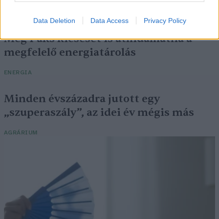
ÉLŐ BOLYGÓNK
Data Deletion
Data Access
Privacy Policy
Még Paks kiesését is áthidalhatná a
megfelelő energiatárolás
ENERGIA
Minden évszázadra jutott egy
„szuperaszály”, az idei év mégis más
AGRÁRIUM