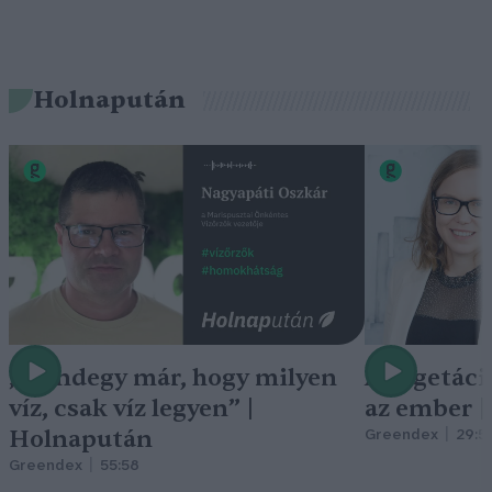
Holnapután
„Mindegy már, hogy milyen
A vegetáci
víz, csak víz legyen” |
az ember 
Holnapután
Greendex
29:5
Greendex
55:58