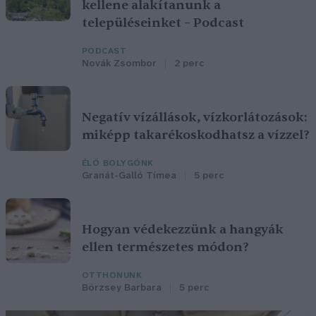
kellene alakítanunk a
településeinket – Podcast
PODCAST
Novák Zsombor
2 perc
Negatív vízállások, vízkorlátozások:
miképp takarékoskodhatsz a vízzel?
ÉLŐ BOLYGÓNK
Granát-Galló Tímea
5 perc
Hogyan védekezzünk a hangyák
ellen természetes módon?
OTTHONUNK
Börzsey Barbara
5 perc