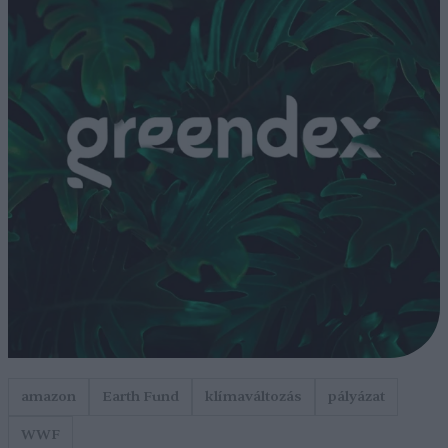
amazon
Earth Fund
klímaváltozás
pályázat
WWF