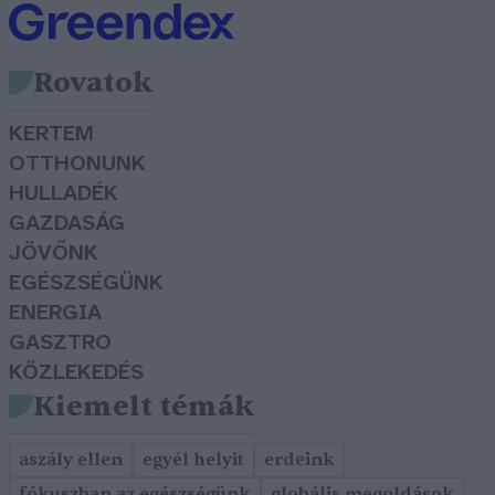
Rovatok
KERTEM
OTTHONUNK
HULLADÉK
GAZDASÁG
JÖVŐNK
EGÉSZSÉGÜNK
ENERGIA
GASZTRO
KÖZLEKEDÉS
Kiemelt témák
aszály ellen
egyél helyit
erdeink
fókuszban az egészségünk
globális megoldások