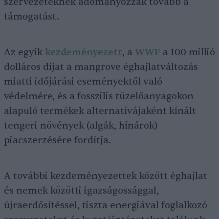
szervezeteknek adományozzák tovább a
támogatást.
Az egyik
kezdeményezett
, a
WWF
a 100 millió
dolláros díjat a mangrove éghajlatváltozás
miatti időjárási eseményektől való
védelmére, és a fosszilis tüzelőanyagokon
alapuló termékek alternatívájaként kínált
tengeri növények (algák, hínárok)
piacszerzésére fordítja.
A további kezdeményezettek között éghajlat
és nemek közötti igazságossággal,
újraerdősítéssel, tiszta energiával foglalkozó