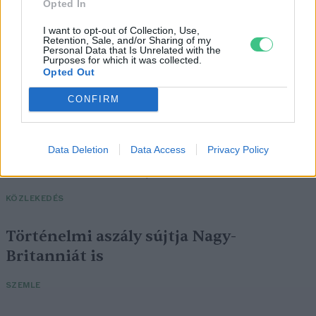
Opted In
I want to opt-out of Collection, Use,
Retention, Sale, and/or Sharing of my
Personal Data that Is Unrelated with the
Purposes for which it was collected.
Opted Out
CONFIRM
Négy éven belül valósággá válhatnak az
Data Deletion
Data Access
Privacy Policy
elektromos repülőjáratok Európában
KÖZLEKEDÉS
Történelmi aszály sújtja Nagy-
Britanniát is
SZEMLE