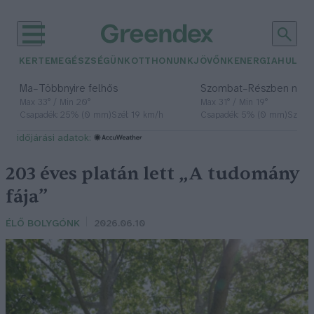
KERTEM
EGÉSZSÉGÜNK
OTTHONUNK
JÖVŐNK
ENERGIA
HULLA
–
–
Ma
Többnyire felhős
Szombat
Részben nap
Max 33° / Min 20°
Max 31° / Min 19°
Csapadék: 25% (0 mm)
Szél: 19 km/h
Csapadék: 5% (0 mm)
Szél: 
időjárási adatok:
203 éves platán lett „A tudomány
fája”
ÉLŐ BOLYGÓNK
2026.06.10