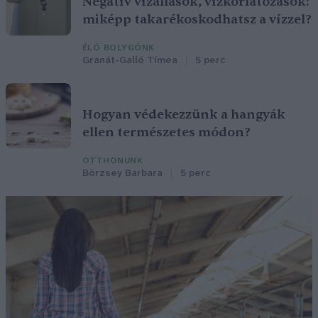
Negatív vízállások, vízkorlátozások:
miképp takarékoskodhatsz a vízzel?
ÉLŐ BOLYGÓNK
Granát-Galló Tímea
5 perc
Hogyan védekezzünk a hangyák
ellen természetes módon?
OTTHONUNK
Börzsey Barbara
5 perc