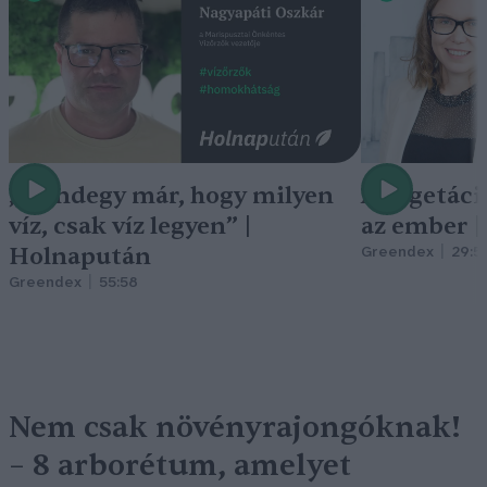
„Mindegy már, hogy milyen
A vegetáci
víz, csak víz legyen” |
az ember 
Holnapután
Greendex
29:5
Greendex
55:58
Nem csak növényrajongóknak!
– 8 arborétum, amelyet