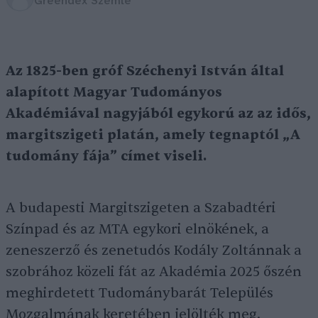
Greendex Szemle
Az 1825-ben gróf Széchenyi István által
alapított Magyar Tudományos
Akadémiával nagyjából egykorú az az idős,
margitszigeti platán, amely tegnaptól „A
tudomány fája” címet viseli.
A budapesti Margitszigeten a Szabadtéri
Színpad és az MTA egykori elnökének, a
zeneszerző és zenetudós Kodály Zoltánnak a
szobrához közeli fát az Akadémia 2025 őszén
meghirdetett Tudománybarát Település
Mozgalmának keretében jelölték meg.