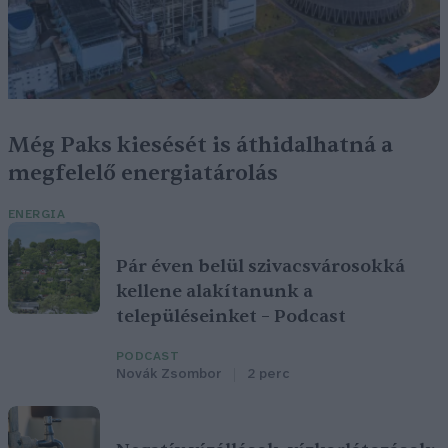
Még Paks kiesését is áthidalhatná a
megfelelő energiatárolás
ENERGIA
Pár éven belül szivacsvárosokká
kellene alakítanunk a
településeinket – Podcast
PODCAST
Novák Zsombor
2 perc