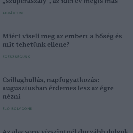
„szuperaszály”, az idei év mégis más
AGRÁRIUM
Miért viseli meg az embert a hőség és
mit tehetünk ellene?
EGÉSZSÉGÜNK
Csillaghullás, napfogyatkozás:
augusztusban érdemes lesz az égre
nézni
ÉLŐ BOLYGÓNK
Az alacsony vízszintnél durvább dolgok