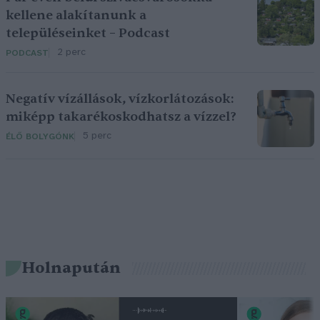
kellene alakítanunk a
településeinket – Podcast
2 perc
PODCAST
Negatív vízállások, vízkorlátozások:
miképp takarékoskodhatsz a vízzel?
5 perc
ÉLŐ BOLYGÓNK
Holnapután