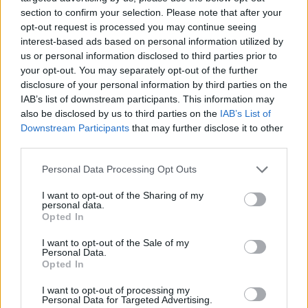
section to confirm your selection. Please note that after your
opt-out request is processed you may continue seeing
interest-based ads based on personal information utilized by
Magyarország tele van gyönyörű növényekkel, így arborétumokkal
us or personal information disclosed to third parties prior to
is. A jó idő beköszöntével érdemes minél többet felkeresni.
your opt-out. You may separately opt-out of the further
disclosure of your personal information by third parties on the
IAB’s list of downstream participants. This information may
Születésnapi programokkal várja a
also be disclosed by us to third parties on the
IAB’s List of
hétvégén a közönséget a 160 éves
Downstream Participants
that may further disclose it to other
Fővárosi Állatkert
third parties.
Personal Data Processing Opt Outs
ÉLŐ BOLYGÓNK
I want to opt-out of the Sharing of my
Szedd magad őszibarack: itt vannak
personal data.
Opted In
a legjobb lelőhelyek!
I want to opt-out of the Sale of my
SZEMLE
Personal Data.
Opted In
I want to opt-out of processing my
Personal Data for Targeted Advertising.