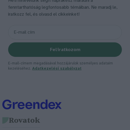
Heti hírlevelünk segít naprakész maradni a
fenntarthatóság legfontosabb témáiban. Ne maradj le,
iratkozz fel, és olvasd el cikkeinket!
Feliratkozom
E-mail-címem megadásával hozzájárulok személyes adataim
kezeléséhez.
Adatkezelési szabályzat
Rovatok