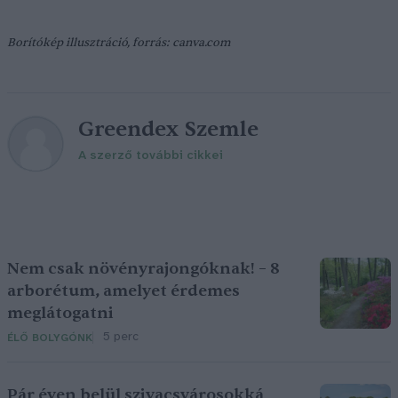
Borítókép illusztráció, forrás: canva.com
Greendex Szemle
A szerző további cikkei
Nem csak növényrajongóknak! – 8
arborétum, amelyet érdemes
meglátogatni
5 perc
ÉLŐ BOLYGÓNK
Pár éven belül szivacsvárosokká