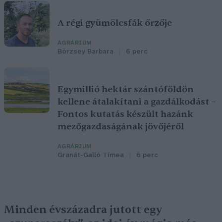
A régi gyümölcsfák őrzője
AGRÁRIUM
Börzsey Barbara
6 perc
Egymillió hektár szántóföldön
kellene átalakítani a gazdálkodást –
Fontos kutatás készült hazánk
mezőgazdaságának jövőjéről
AGRÁRIUM
Granát-Galló Tímea
6 perc
Minden évszázadra jutott egy