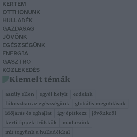
KERTEM
OTTHONUNK
HULLADÉK
GAZDASÁG
JÖVŐNK
EGÉSZSÉGÜNK
ENERGIA
GASZTRO
KÖZLEKEDÉS
Kiemelt témák
aszály ellen
egyél helyit
erdeink
fókuszban az egészségünk
globális megoldások
időjárás és éghajlat
így építkezz
jövőnkről
kerti tippek-trükkök
madaraink
mit tegyünk a hulladékkal