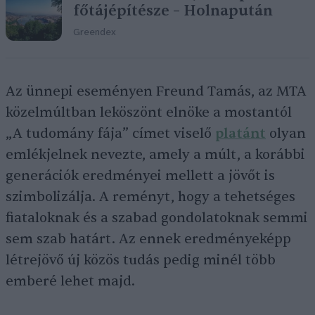
főtájépítésze – Holnapután
Greendex
Az ünnepi eseményen Freund Tamás, az MTA
közelmúltban leköszönt elnöke a mostantól
„A tudomány fája” címet viselő
platánt
olyan
emlékjelnek nevezte, amely a múlt, a korábbi
generációk eredményei mellett a jövőt is
szimbolizálja. A reményt, hogy a tehetséges
fiataloknak és a szabad gondolatoknak semmi
sem szab határt. Az ennek eredményeképp
létrejövő új közös tudás pedig minél több
emberé lehet majd.