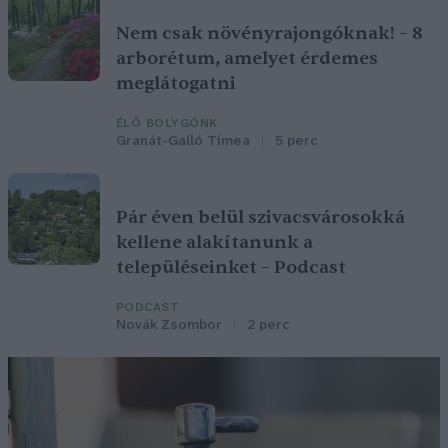
Nem csak növényrajongóknak! – 8
arborétum, amelyet érdemes
meglátogatni
ÉLŐ BOLYGÓNK
Granát-Galló Tímea
5 perc
Pár éven belül szivacsvárosokká
kellene alakítanunk a
településeinket – Podcast
PODCAST
Novák Zsombor
2 perc