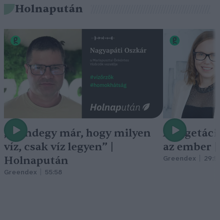
Holnapután
„Mindegy már, hogy milyen
A vegetáci
víz, csak víz legyen” |
az ember 
Holnapután
Greendex
29:5
Greendex
55:58