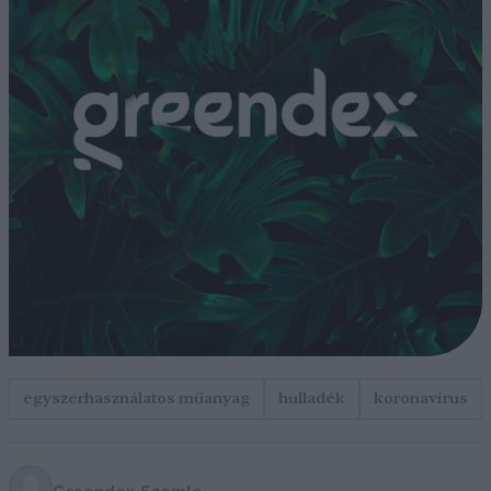
egyszerhasználatos műanyag
hulladék
koronavírus