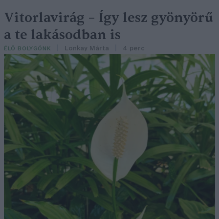
Vitorlavirág – Így lesz gyönyörű
a te lakásodban is
Lonkay Márta
4 perc
ÉLŐ BOLYGÓNK