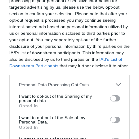
processing of your personal or sensitive information for
targeted advertising by us, please use the below opt-out
section to confirm your selection. Please note that after your
opt-out request is processed you may continue seeing
interest-based ads based on personal information utilized by
us or personal information disclosed to third parties prior to
your opt-out. You may separately opt-out of the further
disclosure of your personal information by third parties on the
IAB’s list of downstream participants. This information may
also be disclosed by us to third parties on the
IAB’s List of
Downstream Participants
that may further disclose it to other
third parties.
Négy éven belül valósággá válhatnak az
Personal Data Processing Opt Outs
elektromos repülőjáratok Európában
I want to opt-out of the Sharing of my
personal data.
KÖZLEKEDÉS
Opted In
I want to opt-out of the Sale of my
Történelmi aszály sújtja Nagy-
Personal Data.
Opted In
Britanniát is