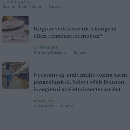
ÉLŐ BOLYGÓNK
Granát-Galló Tímea
5 perc
Hogyan védekezzünk a hangyák
ellen természetes módon?
OTTHONUNK
Börzsey Barbara
5 perc
Nyersanyag, amit millió tonna szám
pazarolunk el, holott több fronton
is segíteni az élelmiszertermelést
AGRÁRIUM
Greendex
4 perc