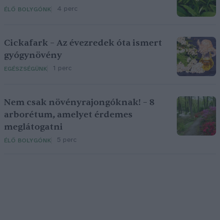
4 perc
ÉLŐ BOLYGÓNK
Cickafark – Az évezredek óta ismert
gyógynövény
1 perc
EGÉSZSÉGÜNK
Nem csak növényrajongóknak! – 8
arborétum, amelyet érdemes
meglátogatni
5 perc
ÉLŐ BOLYGÓNK