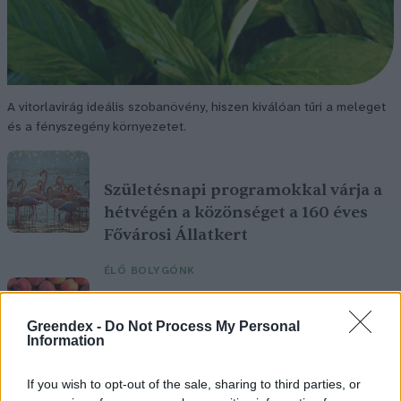
A vitorlavirág ideális szobanövény, hiszen kiválóan tűri a meleget
és a fényszegény környezetet.
Születésnapi programokkal várja a
hétvégén a közönséget a 160 éves
Fővárosi Állatkert
ÉLŐ BOLYGÓNK
Szedd magad őszibarack: itt vannak
Greendex -
Do Not Process My Personal
a legjobb lelőhelyek!
Information
SZEMLE
If you wish to opt-out of the sale, sharing to third parties, or