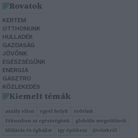
Rovatok
KERTEM
OTTHONUNK
HULLADÉK
GAZDASÁG
JÖVŐNK
EGÉSZSÉGÜNK
ENERGIA
GASZTRO
KÖZLEKEDÉS
Kiemelt témák
aszály ellen
egyél helyit
erdeink
fókuszban az egészségünk
globális megoldások
időjárás és éghajlat
így építkezz
jövőnkről