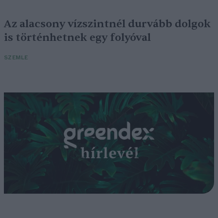
Az alacsony vízszintnél durvább dolgok
is történhetnek egy folyóval
SZEMLE