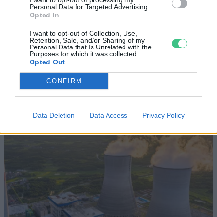
I want to opt-out of processing my
Personal Data for Targeted Advertising.
SZEMLE
Opted In
Elképesztő felvétel mutatja meg,
I want to opt-out of Collection, Use,
Retention, Sale, and/or Sharing of my
mekkora a különbség az áradó és a
Personal Data that Is Unrelated with the
Purposes for which it was collected.
kiszáradó Duna között
Opted Out
ÉLŐ BOLYGÓNK
CONFIRM
Data Deletion
Data Access
Privacy Policy