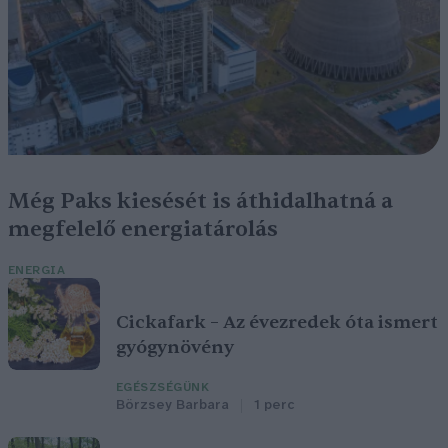
Még Paks kiesését is áthidalhatná a
megfelelő energiatárolás
ENERGIA
Cickafark – Az évezredek óta ismert
gyógynövény
EGÉSZSÉGÜNK
Börzsey Barbara
1 perc