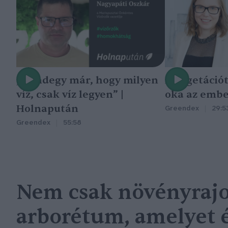
„Mindegy már, hogy milyen
A vegetáció
víz, csak víz legyen” |
oka az embe
Holnapután
Greendex
29:5
Greendex
55:58
Nem csak növényrajo
arborétum, amelyet