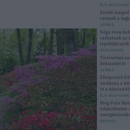
ÉLŐ BOLYGÓNK
Szedd magad ő
vannak a legjo
SZEMLE
Négy éven bel
válhatnak az 
repülőjárato
KÖZLEKEDÉS
Történelmi asz
Britanniát is
SZEMLE
Elképesztő fel
mekkora a kü
és a kiszárad
ÉLŐ BOLYGÓNK
Még Paks kiesé
áthidalhatná 
energiatárolá
ENERGIA