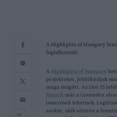
A Highlights of Hungary fenn
foglalkoznak!
A
Highlights of Hungary
hete
projekteket, jelöltlistájuk m
maga mögött. Az idei 55 jelöl
Munch
már a Greendex olvas
ismerősek lehetnek. Legfris
azokat, akik szintén a fennta