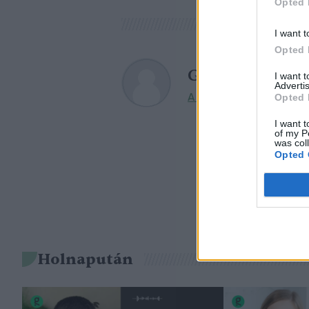
Opted 
I want t
Opted 
Greendex
I want 
Advertis
Opted 
A szerző további cikkei
I want t
of my P
was col
Opted 
Holnapután