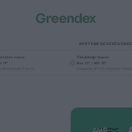
KERTEM
EGÉSZSÉGÜNK
Vasárnap
–
észben napos
Napos
n 19°
Max 33° / Min 18°
% (0 mm)
Szél: 9 km/h
Csapadék: 0% (0 mm)
Szél: 7 km/h