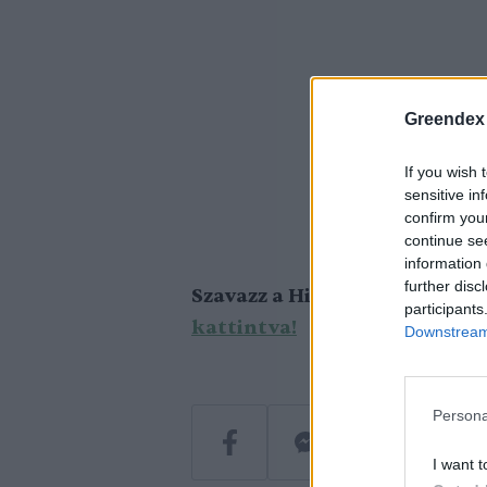
Greendex
If you wish 
sensitive in
confirm you
continue se
information 
further disc
Szavazz a Highlights of Hunga
participants
kattintva!
Downstream 
Persona
I want t