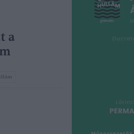
t a
ám
ullám