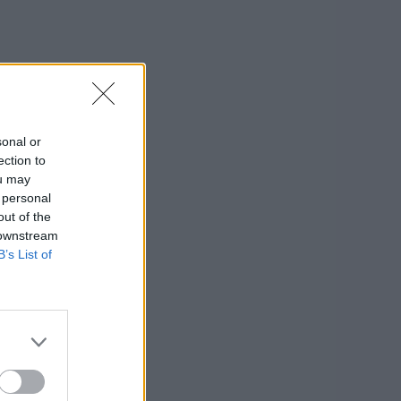
sonal or
ection to
ou may
 personal
out of the
 downstream
B’s List of