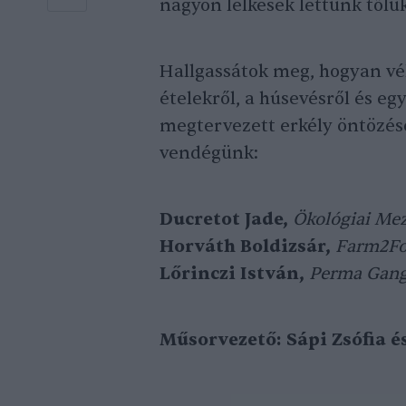
nagyon lelkesek lettünk tőlü
Hallgassátok meg, hogyan v
ételekről, a húsevésről és e
megtervezett erkély öntözés
vendégünk:
Ducretot Jade,
Ökológiai Mez
Horváth Boldizsár,
Farm2Fo
Lőrinczi István,
Perma Gang
Műsorvezető: Sápi Zsófia é