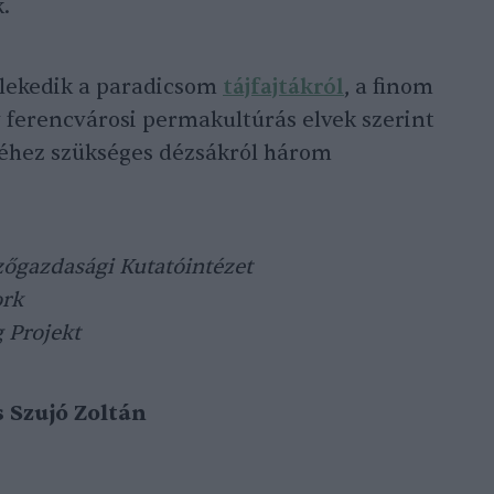
k.
élekedik a paradicsom
tájfajtákról
, a finom
gy ferencvárosi permakultúrás elvek szerint
éhez szükséges dézsákról három
őgazdasági Kutatóintézet
rk
 Projekt
s Szujó Zoltán