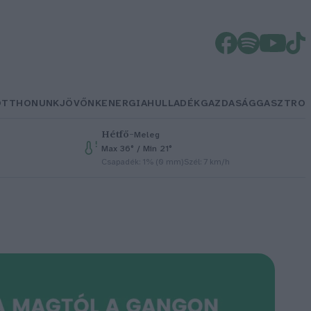
OTTHONUNK
JÖVŐNK
ENERGIA
HULLADÉK
GAZDASÁG
GASZTRO
Hétfő
–
Meleg
Max 36° / Min 21°
Csapadék: 1% (0 mm)
Szél: 7 km/h