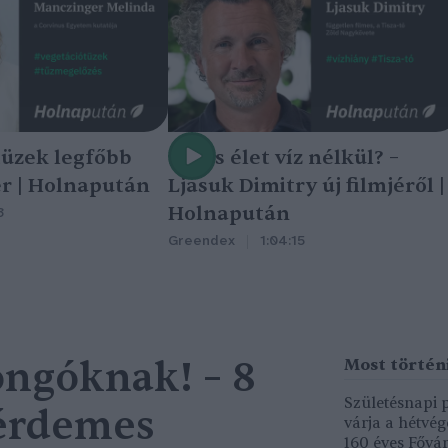
tüzek legfőbb
Nincs élet víz nélkül? –
r | Holnapután
Ljasuk Dimitry új filmjéről |
Holnapután
3
Greendex
1:04:15
ngóknak! – 8
Születésnapi
 érdemes
várja a hétvé
160 éves Fővár