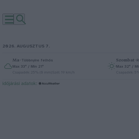
2026. AUGUSZTUS 7.
Ma
–
Szombat
–
Többnyire felhős
R
Max 33° / Min 21°
Max 32° / Mi
Csapadék: 25% (0 mm)
Szél: 19 km/h
Csapadék: 5
időjárási adatok: