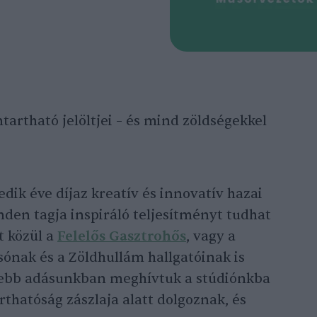
tartható jelöltjei – és mind zöldségekkel
dik éve díjaz kreatív és innovatív hazai
inden tagja inspiráló teljesítményt tudhat
t közül a
Felelős Gasztrohős
, vagy a
ónak és a Zöldhullám hallgatóinak is
sebb adásunkban meghívtuk a stúdiónkba
rthatóság zászlaja alatt dolgoznak, és