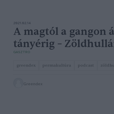
2021.02.14
A magtól a gangon á
tányérig – Zöldhull
GASZTRO
greendex
permakultúra
podcast
zöldh
Greendex