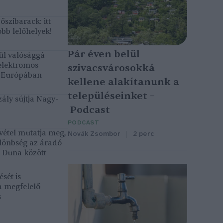
szibarack: itt
bb lelőhelyek!
Pár éven belül
ül valósággá
elektromos
szivacsvárosokká
k Európában
kellene alakítanunk a
településeinket –
ály sújtja Nagy-
Podcast
PODCAST
vétel mutatja meg,
Novák Zsombor
2 perc
lönbség az áradó
ó Duna között
sét is
a megfelelő
s