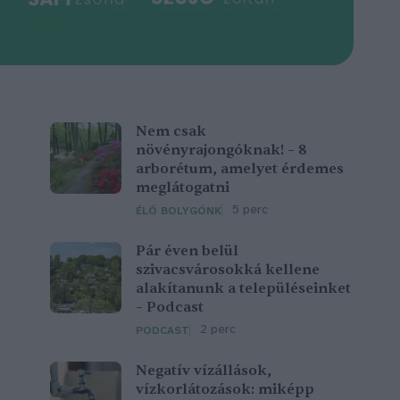
Nem csak
növényrajongóknak! – 8
arborétum, amelyet érdemes
meglátogatni
5 perc
ÉLŐ BOLYGÓNK
Pár éven belül
szivacsvárosokká kellene
alakítanunk a településeinket
– Podcast
2 perc
PODCAST
Negatív vízállások,
vízkorlátozások: miképp