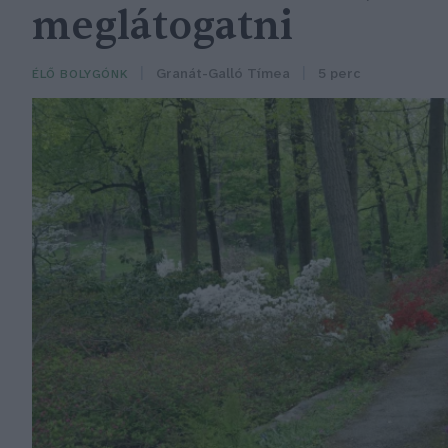
meglátogatni
Granát-Galló Tímea
5 perc
ÉLŐ BOLYGÓNK