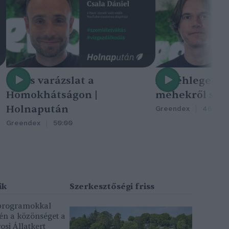
Nincs varázslat a
A méhlegelő 
Homokhátságon |
méhekről szól
Holnapután
Greendex
46:47
Greendex
50:00
 programokkal
gén a közönséget a
osi Állatkert