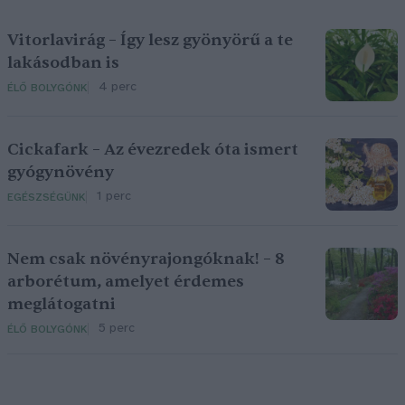
Vitorlavirág – Így lesz gyönyörű a te
lakásodban is
4 perc
ÉLŐ BOLYGÓNK
Cickafark – Az évezredek óta ismert
gyógynövény
1 perc
EGÉSZSÉGÜNK
Nem csak növényrajongóknak! – 8
arborétum, amelyet érdemes
meglátogatni
5 perc
ÉLŐ BOLYGÓNK