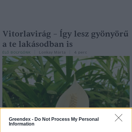
Vitorlavirág – Így lesz gyönyörű
a te lakásodban is
Lonkay Márta
4 perc
ÉLŐ BOLYGÓNK
Greendex -
Do Not Process My Personal
Information