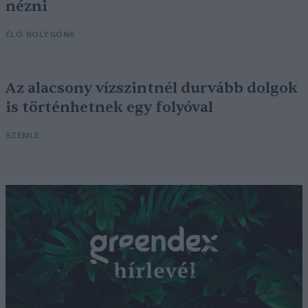
nézni
ÉLŐ BOLYGÓNK
Az alacsony vízszintnél durvább dolgok
is történhetnek egy folyóval
SZEMLE