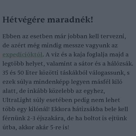
Hétvégére maradnék!
Ebben az esetben már jobban kell tervezni,
de azért még mindig messze vagyunk az
expedícióktól
. A víz és a kaja foglalja majd a
legtöbb helyet, valamint a sátor és a hálózsák.
35 és 50 liter közötti táskákból válogassunk, s
ezek súlya mindenképp legyen másfél kiló
alatt, de inkább közelebb az egyhez,
UltraLight súly esetében pedig nem lehet
több egy kilónál! Ekkora hátizsákba bele kell
férnünk 2–3 éjszakára, de ha boltot is ejtünk
útba, akkor akár 5-re is!