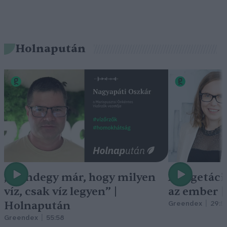
Holnapután
„Mindegy már, hogy milyen
A vegetáci
víz, csak víz legyen” |
az ember 
Holnapután
Greendex
29:5
Greendex
55:58