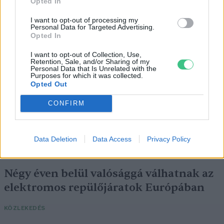
Opted In
a legjobb lelőhelyek!
I want to opt-out of processing my
SZEMLE
Personal Data for Targeted Advertising.
Opted In
I want to opt-out of Collection, Use,
Retention, Sale, and/or Sharing of my
Personal Data that Is Unrelated with the
Purposes for which it was collected.
Opted Out
CONFIRM
Data Deletion
Data Access
Privacy Policy
Négy éven belül valósággá válhatnak az
elektromos repülőjáratok Európában
KÖZLEKEDÉS