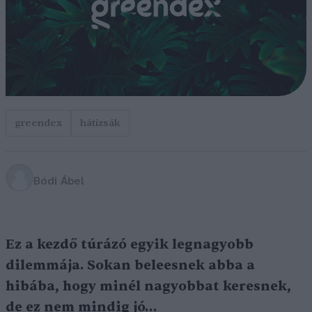
greendex
hátizsák
Bódi Ábel
Ez a kezdő túrázó egyik legnagyobb
dilemmája. Sokan beleesnek abba a
hibába, hogy minél nagyobbat keresnek,
de ez nem mindig jó…