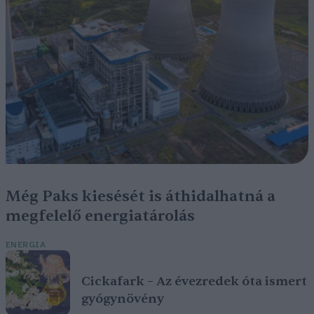
Még Paks kiesését is áthidalhatná a
megfelelő energiatárolás
ENERGIA
Cickafark – Az évezredek óta ismert
gyógynövény