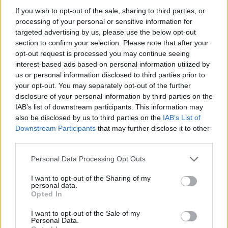
If you wish to opt-out of the sale, sharing to third parties, or
processing of your personal or sensitive information for
targeted advertising by us, please use the below opt-out
section to confirm your selection. Please note that after your
opt-out request is processed you may continue seeing
interest-based ads based on personal information utilized by
us or personal information disclosed to third parties prior to
your opt-out. You may separately opt-out of the further
disclosure of your personal information by third parties on the
A vitorlavirág ideális szobanövény, hiszen kiválóan tűri a meleget
IAB’s list of downstream participants. This information may
és a fényszegény környezetet.
also be disclosed by us to third parties on the
IAB’s List of
Downstream Participants
that may further disclose it to other
third parties.
Születésnapi programokkal várja a
Personal Data Processing Opt Outs
hétvégén a közönséget a 160 éves
Fővárosi Állatkert
I want to opt-out of the Sharing of my
personal data.
Opted In
ÉLŐ BOLYGÓNK
I want to opt-out of the Sale of my
Szedd magad őszibarack: itt vannak
Personal Data.