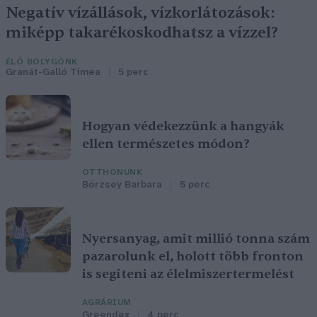
Negatív vízállások, vízkorlátozások:
miképp takarékoskodhatsz a vízzel?
ÉLŐ BOLYGÓNK
Granát-Galló Tímea
5 perc
Hogyan védekezzünk a hangyák
ellen természetes módon?
OTTHONUNK
Börzsey Barbara
5 perc
Nyersanyag, amit millió tonna szám
pazarolunk el, holott több fronton
is segíteni az élelmiszertermelést
AGRÁRIUM
Greendex
4 perc