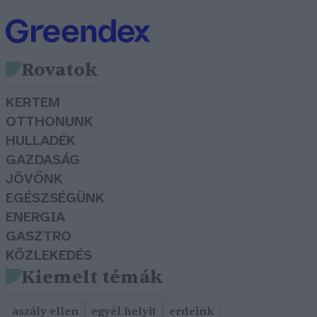
Rovatok
KERTEM
OTTHONUNK
HULLADÉK
GAZDASÁG
JÖVŐNK
EGÉSZSÉGÜNK
ENERGIA
GASZTRO
KÖZLEKEDÉS
Kiemelt témák
aszály ellen
egyél helyit
erdeink