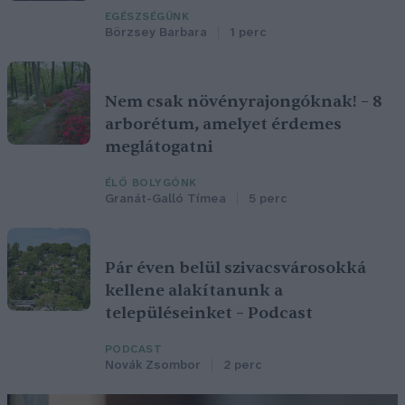
EGÉSZSÉGÜNK
Börzsey Barbara
1 perc
Nem csak növényrajongóknak! – 8
arborétum, amelyet érdemes
meglátogatni
ÉLŐ BOLYGÓNK
Granát-Galló Tímea
5 perc
Pár éven belül szivacsvárosokká
kellene alakítanunk a
településeinket – Podcast
PODCAST
Novák Zsombor
2 perc