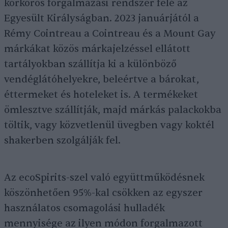
körkörös forgalmazási rendszer felé az
Egyesült Királyságban. 2023 januárjától a
Rémy Cointreau a Cointreau és a Mount Gay
márkákat közös márkajelzéssel ellátott
tartályokban szállítja ki a különböző
vendéglátóhelyekre, beleértve a bárokat,
éttermeket és hoteleket is. A termékeket
ömlesztve szállítják, majd márkás palackokba
töltik, vagy közvetlenül üvegben vagy koktél
shakerben szolgálják fel.
Az ecoSpirits-szel való együttműködésnek
köszönhetően 95%-kal csökken az egyszer
használatos csomagolási hulladék
mennyisége az ilyen módon forgalmazott