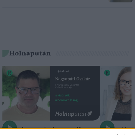
Holnapután
„Mindegy már, hogy milyen
A vegetáci