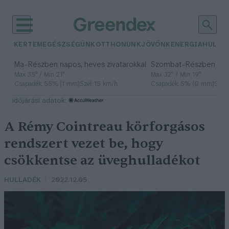
KERTEM
EGÉSZSÉGÜNK
OTTHONUNK
JÖVŐNK
ENERGIA
HULLA
–
–
Ma
Részben napos, heves zivatarokkal
Szombat
Részben na
Max 35° / Min 21°
Max 32° / Min 19°
Csapadék: 55% (1 mm)
Szél: 15 km/h
Csapadék: 5% (0 mm)
Szél:
időjárási adatok:
A Rémy Cointreau körforgásos
rendszert vezet be, hogy
csökkentse az üveghulladékot
HULLADÉK
2022.12.05