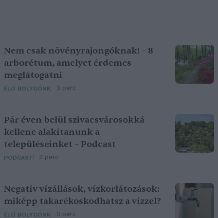
Nem csak növényrajongóknak! – 8
arborétum, amelyet érdemes
meglátogatni
5 perc
ÉLŐ BOLYGÓNK
Pár éven belül szivacsvárosokká
kellene alakítanunk a
településeinket – Podcast
2 perc
PODCAST
Negatív vízállások, vízkorlátozások:
miképp takarékoskodhatsz a vízzel?
5 perc
ÉLŐ BOLYGÓNK