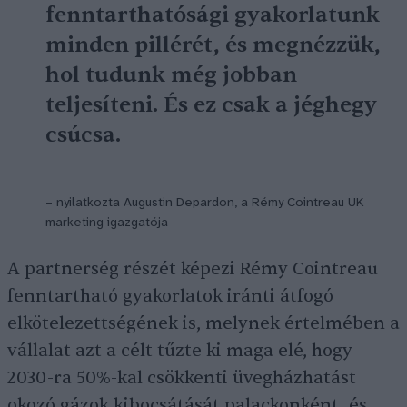
fenntarthatósági gyakorlatunk
minden pillérét, és megnézzük,
hol tudunk még jobban
teljesíteni. És ez csak a jéghegy
csúcsa.
– nyilatkozta Augustin Depardon, a Rémy Cointreau UK
marketing igazgatója
A partnerség részét képezi Rémy Cointreau
fenntartható gyakorlatok iránti átfogó
elkötelezettségének is, melynek értelmében a
vállalat azt a célt tűzte ki maga elé, hogy
2030-ra 50%-kal csökkenti üvegházhatást
okozó gázok kibocsátását palackonként, és