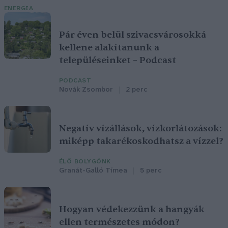
ENERGIA
Pár éven belül szivacsvárosokká
kellene alakítanunk a
településeinket – Podcast
PODCAST
Novák Zsombor
2 perc
Negatív vízállások, vízkorlátozások:
miképp takarékoskodhatsz a vízzel?
ÉLŐ BOLYGÓNK
Granát-Galló Tímea
5 perc
Hogyan védekezzünk a hangyák
ellen természetes módon?