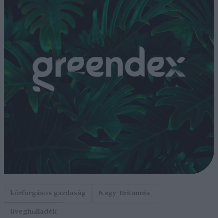
körforgásos gazdaság
Nagy-Britannia
üveghulladék