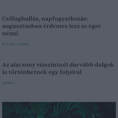
Csillaghullás, napfogyatkozás:
augusztusban érdemes lesz az égre
nézni
ÉLŐ BOLYGÓNK
Az alacsony vízszintnél durvább dolgok
is történhetnek egy folyóval
SZEMLE