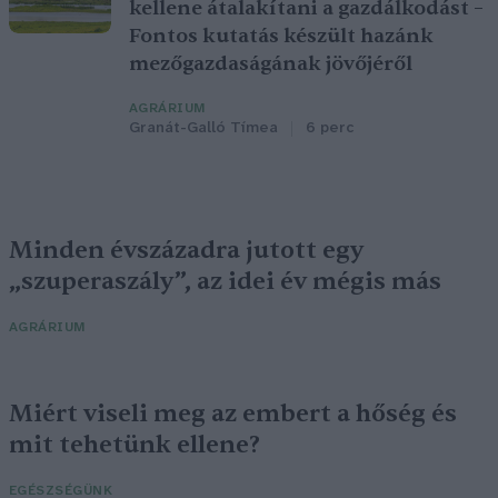
kellene átalakítani a gazdálkodást –
Fontos kutatás készült hazánk
mezőgazdaságának jövőjéről
AGRÁRIUM
Granát-Galló Tímea
6 perc
Minden évszázadra jutott egy
„szuperaszály”, az idei év mégis más
AGRÁRIUM
Miért viseli meg az embert a hőség és
mit tehetünk ellene?
EGÉSZSÉGÜNK