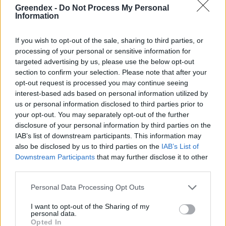
víz, csak víz legyen” |
az ember 
Greendex -
Do Not Process My Personal
Information
Holnapután
Greendex
29:5
Greendex
55:58
If you wish to opt-out of the sale, sharing to third parties, or
processing of your personal or sensitive information for
targeted advertising by us, please use the below opt-out
section to confirm your selection. Please note that after your
opt-out request is processed you may continue seeing
interest-based ads based on personal information utilized by
Nem csak növényrajongóknak!
us or personal information disclosed to third parties prior to
– 8 arborétum, amelyet
your opt-out. You may separately opt-out of the further
disclosure of your personal information by third parties on the
érdemes meglátogatni
IAB’s list of downstream participants. This information may
also be disclosed by us to third parties on the
IAB’s List of
Granát-Galló Tímea
5 perc
ÉLŐ BOLYGÓNK
Downstream Participants
that may further disclose it to other
third parties.
Personal Data Processing Opt Outs
I want to opt-out of the Sharing of my
personal data.
Opted In