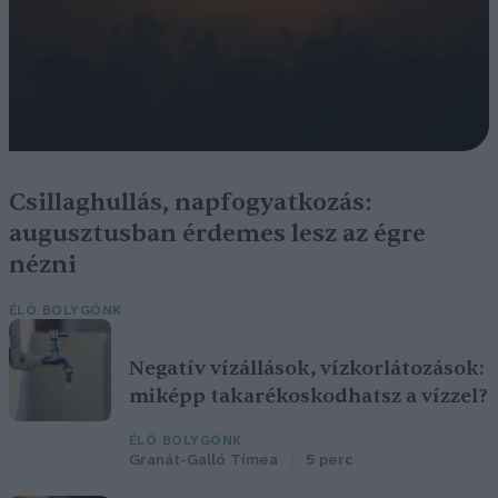
Csillaghullás, napfogyatkozás:
augusztusban érdemes lesz az égre
nézni
ÉLŐ BOLYGÓNK
Negatív vízállások, vízkorlátozások:
miképp takarékoskodhatsz a vízzel?
ÉLŐ BOLYGÓNK
Granát-Galló Tímea
5 perc