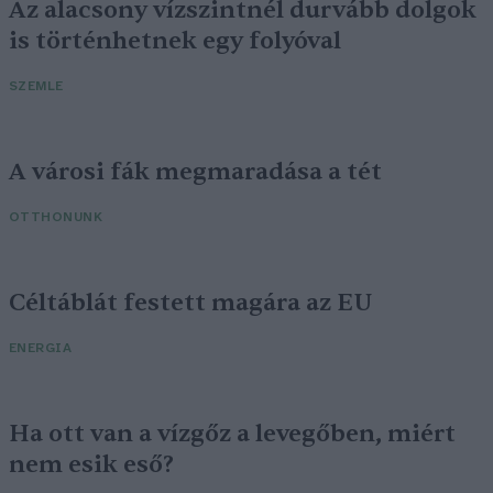
Az alacsony vízszintnél durvább dolgok
is történhetnek egy folyóval
SZEMLE
A városi fák megmaradása a tét
OTTHONUNK
Céltáblát festett magára az EU
ENERGIA
Ha ott van a vízgőz a levegőben, miért
nem esik eső?