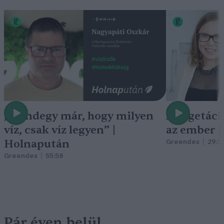
„Mindegy már, hogy milyen
A vegetáci
víz, csak víz legyen” |
az ember 
Holnapután
Greendex
29:5
Greendex
55:58
Pár éven belül