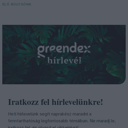
ÉLŐ BOLYGÓNK
Iratkozz fel hírlevelünkre!
Heti hírlevelünk segít naprakész maradni a
fenntarthatóság legfontosabb témáiban. Ne maradj le,
iratkozz fel, és olvasd el cikkeinket!