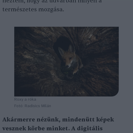
néztem, hogy az udvarban milyen a
természetes mozgása.
Roxy a róka
Fotó: Radisics Milán
Akármerre nézünk, mindenütt képek
vesznek körbe minket. A digitális