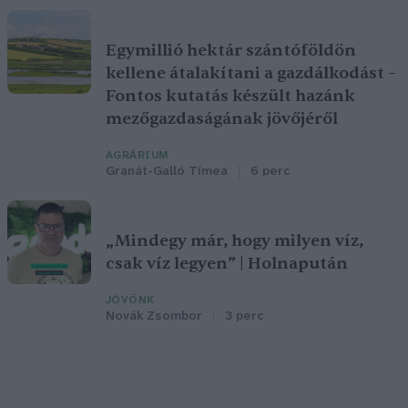
Egymillió hektár szántóföldön
kellene átalakítani a gazdálkodást –
Fontos kutatás készült hazánk
mezőgazdaságának jövőjéről
AGRÁRIUM
Granát-Galló Tímea
6 perc
„Mindegy már, hogy milyen víz,
csak víz legyen” | Holnapután
JÖVŐNK
Novák Zsombor
3 perc