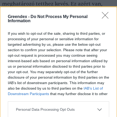
meghatározó tetthez kevés. Ez azért van,
mert megszoktuk ezt a kényelmet, amiben
Greendex -
Do Not Process My Personal
élünk.
Information
If you wish to opt-out of the sale, sharing to third parties, or
Az egyik legismertebb sorozatod Roxyról,
processing of your personal or sensitive information for
targeted advertising by us, please use the below opt-out
a
rókáró
l szól. Ismert sztori, hogy egyszer
section to confirm your selection. Please note that after your
végignézted azt, ahogy a borz megöli az
opt-out request is processed you may continue seeing
interest-based ads based on personal information utilized by
egyik kölykét. Ennek kapcsán felmerül a
us or personal information disclosed to third parties prior to
kérdés, hogy szerinted hol húzódik az az
your opt-out. You may separately opt-out of the further
etikai határvonal, amikor egy fotós
disclosure of your personal information by third parties on the
IAB’s list of downstream participants. This information may
beavatkozhat a természet rendjébe?
also be disclosed by us to third parties on the
IAB’s List of
Ezt a jelenetet nem élőben láttam, hanem
Downstream Participants
that may further disclose it to other
third parties.
vadkamerán keresztül, de összességében, ha
az orrom előtt történik, akkor sem avatkozom
Personal Data Processing Opt Outs
bele, ez az állatoknál ösztönösen működik.