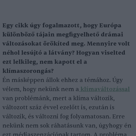
Egy cikk úgy fogalmazott, hogy Európa
különböző tájain megfigyelhető drámai
változásokat örökíted meg. Mennyire volt
néhol lesújtó a látvány? Hogyan viselted
ezt lelkileg, nem kapott el a
klímaszorongás?
Én másképpen állok ehhez a témához. Úgy
vélem, hogy nekünk nem a
klímaváltozással
van problémánk, mert a klíma változik,
változott száz évvel ezelőtt is, ezután is
változik, és változni fog folyamatosan. Erre
nekünk nem sok ráhatásunk van, úgyhogy én
ezt médiaszenzációnak tartom. A probléma