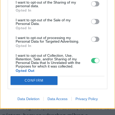
I want to opt-out of the Sharing of my
personal data.
Amikor elkezdtem Roxyt fotózni, akkor is
Opted In
nagyon ügyeltem arra, hogy ne zavarjam
I want to opt-out of the Sale of my
meg. Igyekeztem kifigyelni, hogyan mozgott a
Personal Data.
Opted In
rókalyuknál. Rájöttem, hogy másfél órás
ciklusokban jött-ment. A kamerát ennek a
I want to opt-out of processing my
Personal Data for Targeted Advertising.
másfél órának az elején vittem ki, azonban
Opted In
korábban jött vissza. Én meg még ott
I want to opt-out of Collection, Use,
Retention, Sale, and/or Sharing of my
matattam a kamerákkal, csak arra lettem
Personal Data that Is Unrelated with the
Purposes for which it was collected.
figyelmes, hogy húsz-harminc méter
Opted Out
távolságra elkezdett riasztani. Mondtam, “jól
CONFIRM
van Roxykám, már el is húztam”, és többet
vissza se mentem oda. Inkább azt csináltam,
Data Deletion
Data Access
Privacy Policy
hogy a vérteskozmai udvaromban ültem az
ablaknál. Egész éjszaka vártam, és inkább azt