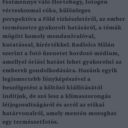
Festménnyé váló Hortobágy, fotogén
vérteskozmai róka, különleges
perspektíva a Föld vízkészletéről, az ember
természetre gyakorolt hatásáról, a témák
mögött komoly mondanivalóval,
kutatással, hírértékkel. Radisics Milán
szerint a fotó üzenetet hordozó médium,
amellyel óriási hatást lehet gyakorolni az
emberek gondolkodására. Hazánk egyik
legismertebb fényképészével a
beszélgetést a költöző kiállításától
indítjuk, de szó lesz a klímaszorongás
létjogosultságáról és arról az etikai
határvonalról, amely mentén mozoghat
egy természetfotós.