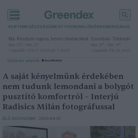
KERTEM
EGÉSZSÉGÜNK
OTTHONUNK
JÖVŐNK
ENERGIA
HULLA
–
–
Ma
Részben napos, heves zivatarokkal
Szombat
Többnyire n
Max 33° / Min 21°
Max 31° / Min 19°
Csapadék: 55% (1 mm)
Szél: 11 km/h
Csapadék: 5% (0 mm)
Szél:
időjárási adatok:
A saját kényelmünk érdekében
nem tudunk lemondani a bolygót
pusztító komfortról – Interjú
Radisics Milán fotográfussal
ÉLŐ BOLYGÓNK
2023.04.01