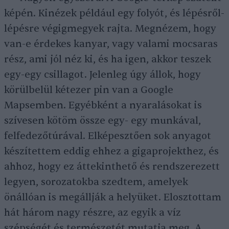
képén. Kinézek például egy folyót, és lépésről-
lépésre végigmegyek rajta. Megnézem, hogy
van-e érdekes kanyar, vagy valami mocsaras
rész, ami jól néz ki, és ha igen, akkor teszek
egy-egy csillagot. Jelenleg úgy állok, hogy
körülbelül kétezer pin van a Google
Mapsemben. Egyébként a nyaralásokat is
szívesen kötöm össze egy- egy munkával,
felfedezőtúrával. Elképesztően sok anyagot
készítettem eddig ehhez a gigaprojekthez, és
ahhoz, hogy ez áttekinthető és rendszerezett
legyen, sorozatokba szedtem, amelyek
önállóan is megállják a helyüket. Elosztottam
hát három nagy részre, az egyik a víz
szépségét és természetét mutatja meg. A