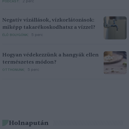
2 perc
PODCAST
Negatív vízállások, vízkorlátozások:
miképp takarékoskodhatsz a vízzel?
5 perc
ÉLŐ BOLYGÓNK
Hogyan védekezzünk a hangyák ellen
természetes módon?
5 perc
OTTHONUNK
Holnapután