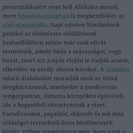
prezentálásáért nem kell Afrikába menni,
mert
Spanyolországban
is megkezdődött az
elsivatagosodás
. Napi szinten küszködnek
például az élelmiszer-előállítással.
Szabadföldben szinte már csak olívát
termelnek, amely bírja a szárazságot, vagy
búzát, mert azt a nyár elején le tudják aratni,
elkerülve az aszály okozta károkat. A
vízhiány
miatti átalakulást mutatják azok az óriási
üvegházvárosok, amelyeket a mediterrán
tengerparton, Almeria környékén építettek.
Ide a hegyekből szivattyúzzák a vizet.
Paradicsomot, paprikát, dinnyét és sok más
zöldséget termelnek ilyen körülmények
között. Itthon természetes még, hogy ezek a