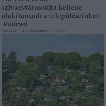
szivacsvárosokká kellene
alakítanunk a településeinket –
Podcast
Novák Zsombor
2 perc
PODCAST