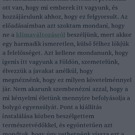
ott van, hogy mi emberek itt vagyunk, és
hozzájárulunk ahhoz, hogy ez felgyorsult. Az
előadásaimban azt szoktam mondani, hogy
ne a
klímaváltozásról
beszéljünk, mert akkor
egy harmadik ismeretlen, külső félhez lökjük
a felelősséget. Azt kellene mondanunk, hogy
igenis itt vagyunk a Földön, szemetelünk,
élvezzük a javakat anélkül, hogy
megnéznénk, hogy ez milyen követelménnyel
jár. Nem akarunk szembenézni azzal, hogy a
mi kényelmi életünk mennyire befolyásolja a
bolygó egyensúlyát. Pont a kiállítás
instalálása közben beszélgettem
természetvédőkkel, és egyöntetűen azt
mondtuk, hogy úgy vethetnénk vissza ezt a