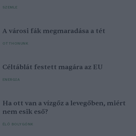
SZEMLE
A városi fák megmaradása a tét
OTTHONUNK
Céltáblát festett magára az EU
ENERGIA
Ha ott van a vízgőz a levegőben, miért
nem esik eső?
ÉLŐ BOLYGÓNK