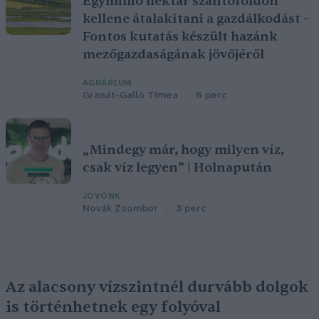
Egymillió hektár szántóföldön
kellene átalakítani a gazdálkodást –
Fontos kutatás készült hazánk
mezőgazdaságának jövőjéről
AGRÁRIUM
Granát-Galló Tímea
6 perc
„Mindegy már, hogy milyen víz,
csak víz legyen” | Holnapután
JÖVŐNK
Novák Zsombor
3 perc
Az alacsony vízszintnél durvább dolgok
is történhetnek egy folyóval