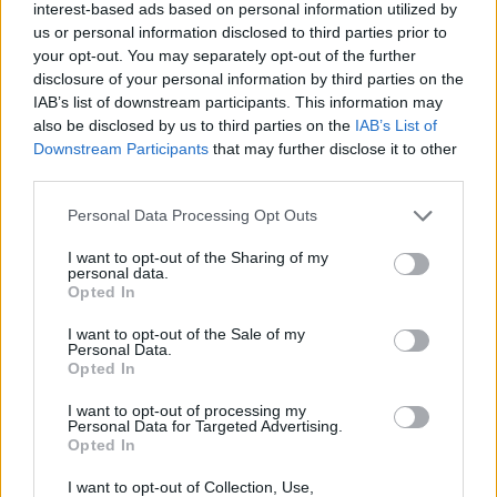
interest-based ads based on personal information utilized by
us or personal information disclosed to third parties prior to
your opt-out. You may separately opt-out of the further
disclosure of your personal information by third parties on the
IAB’s list of downstream participants. This information may
Szöllősi Gáborral, a Gardenfutura ügyvezetőjével beszélgettünk.
also be disclosed by us to third parties on the
IAB’s List of
Downstream Participants
that may further disclose it to other
third parties.
Történelmi aszály sújtja Nagy-
Britanniát is
Personal Data Processing Opt Outs
I want to opt-out of the Sharing of my
SZEMLE
personal data.
Opted In
Elképesztő felvétel mutatja meg,
I want to opt-out of the Sale of my
mekkora a különbség az áradó és a
Personal Data.
kiszáradó Duna között
Opted In
I want to opt-out of processing my
ÉLŐ BOLYGÓNK
Personal Data for Targeted Advertising.
Opted In
I want to opt-out of Collection, Use,