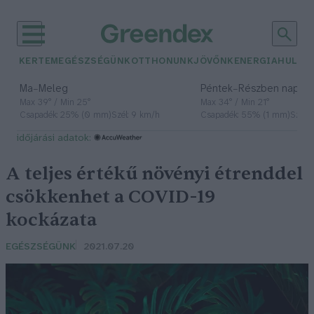
KERTEM
EGÉSZSÉGÜNK
OTTHONUNK
JÖVŐNK
ENERGIA
HULLA
–
–
Ma
Meleg
Péntek
Részben napos, 
Max 39° / Min 25°
Max 34° / Min 21°
Csapadék: 25% (0 mm)
Szél: 9 km/h
Csapadék: 55% (1 mm)
Szél: 
időjárási adatok:
A teljes értékű növényi étrenddel
csökkenhet a COVID-19
kockázata
EGÉSZSÉGÜNK
2021.07.20