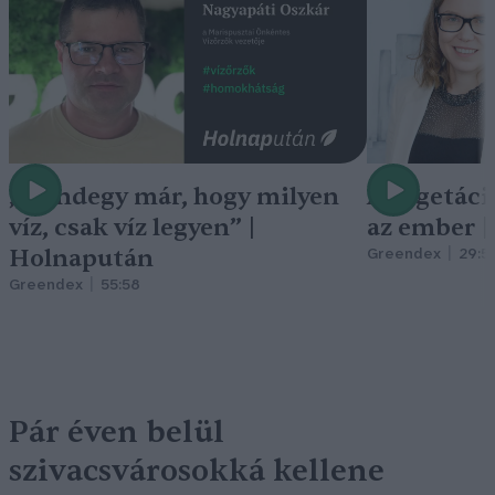
„Mindegy már, hogy milyen
A vegetáci
víz, csak víz legyen” |
az ember 
Holnapután
Greendex
29:5
Greendex
55:58
Pár éven belül
szivacsvárosokká kellene