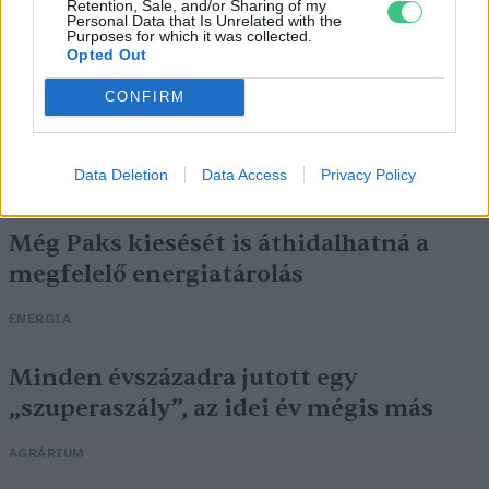
Retention, Sale, and/or Sharing of my
Personal Data that Is Unrelated with the
Purposes for which it was collected.
Opted Out
CONFIRM
Data Deletion
Data Access
Privacy Policy
Még Paks kiesését is áthidalhatná a
megfelelő energiatárolás
ENERGIA
Minden évszázadra jutott egy
„szuperaszály”, az idei év mégis más
AGRÁRIUM