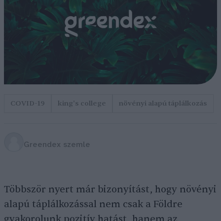
COVID-19
king's college
növényi alapú táplálkozás
Greendex szemle
Többször nyert már bizonyítást, hogy növényi
alapú táplálkozással nem csak a Földre
gyakorolunk pozitív hatást, hanem az