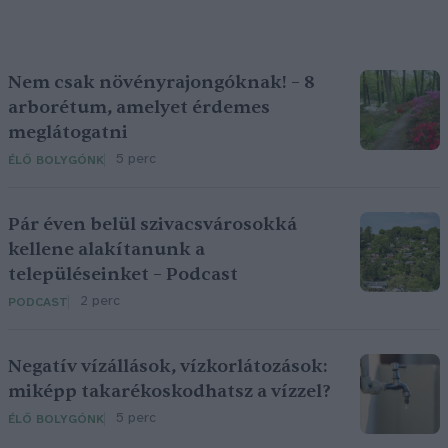
Nem csak növényrajongóknak! – 8
arborétum, amelyet érdemes
meglátogatni
5 perc
ÉLŐ BOLYGÓNK
Pár éven belül szivacsvárosokká
kellene alakítanunk a
településeinket – Podcast
2 perc
PODCAST
Negatív vízállások, vízkorlátozások:
miképp takarékoskodhatsz a vízzel?
5 perc
ÉLŐ BOLYGÓNK