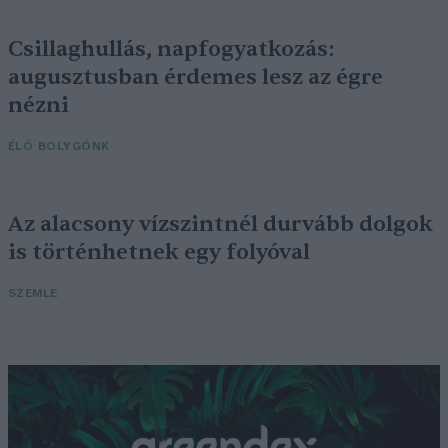
Csillaghullás, napfogyatkozás:
augusztusban érdemes lesz az égre
nézni
ÉLŐ BOLYGÓNK
Az alacsony vízszintnél durvább dolgok
is történhetnek egy folyóval
SZEMLE