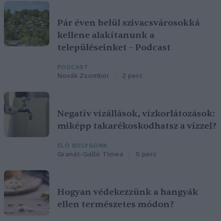
Pár éven belül szivacsvárosokká
kellene alakítanunk a
településeinket – Podcast
PODCAST
Novák Zsombor
2 perc
Negatív vízállások, vízkorlátozások:
miképp takarékoskodhatsz a vízzel?
ÉLŐ BOLYGÓNK
Granát-Galló Tímea
5 perc
Hogyan védekezzünk a hangyák
ellen természetes módon?