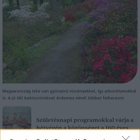
Magyarország tele van gyönyörű növényekkel, így arborétumokkal
is. A jó idő beköszöntével érdemes minél többet felkeresni.
Születésnapi programokkal várja a
hétvégén a közönséget a 160 éves
Fővárosi Állatkert