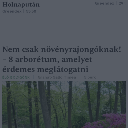
Holnapután
Greendex
29:5
Greendex
55:58
Nem csak növényrajongóknak!
– 8 arborétum, amelyet
érdemes meglátogatni
Granát-Galló Tímea
5 perc
ÉLŐ BOLYGÓNK