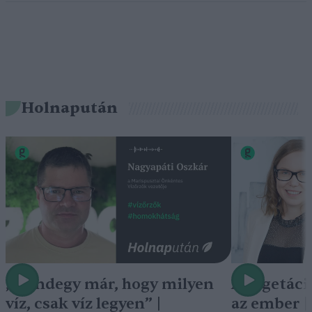
Holnapután
„Mindegy már, hogy milyen
A vegetáci
víz, csak víz legyen” |
az ember 