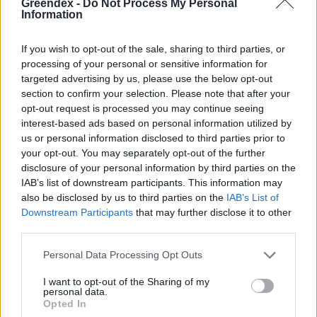
Greendex -
Do Not Process My Personal
Information
ÉLŐ BOLYGÓNK
If you wish to opt-out of the sale, sharing to third parties, or
Szedd magad őszibarack: itt vannak
processing of your personal or sensitive information for
a legjobb lelőhelyek!
targeted advertising by us, please use the below opt-out
section to confirm your selection. Please note that after your
SZEMLE
opt-out request is processed you may continue seeing
interest-based ads based on personal information utilized by
us or personal information disclosed to third parties prior to
your opt-out. You may separately opt-out of the further
disclosure of your personal information by third parties on the
IAB’s list of downstream participants. This information may
also be disclosed by us to third parties on the
IAB’s List of
Downstream Participants
that may further disclose it to other
third parties.
Personal Data Processing Opt Outs
I want to opt-out of the Sharing of my
personal data.
Opted In
Négy éven belül valósággá válhatnak az