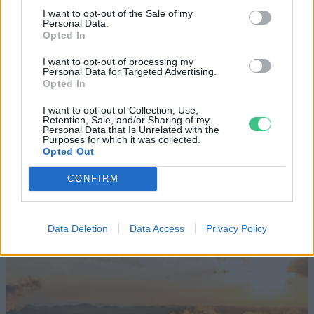
elektromos repülőjáratok Európában
I want to opt-out of the Sale of my
Personal Data.
Opted In
KÖZLEKEDÉS
I want to opt-out of processing my
Personal Data for Targeted Advertising.
Történelmi aszály sújtja Nagy-
Opted In
Britanniát is
I want to opt-out of Collection, Use,
Retention, Sale, and/or Sharing of my
Personal Data that Is Unrelated with the
SZEMLE
Purposes for which it was collected.
Opted Out
Elképesztő felvétel mutatja meg,
CONFIRM
mekkora a különbség az áradó és a
kiszáradó Duna között
Data Deletion
Data Access
Privacy Policy
ÉLŐ BOLYGÓNK