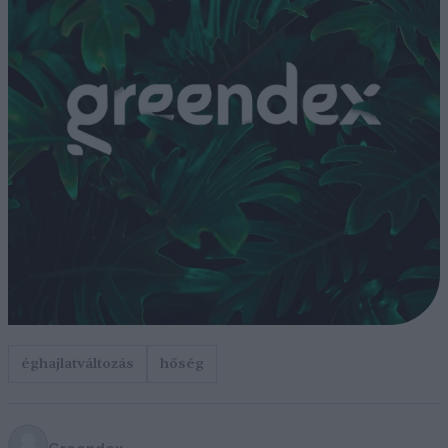
éghajlatváltozás
hőség