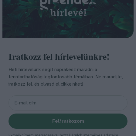
Iratkozz fel hírlevelünkre!
Heti hírlevelünk segít naprakész maradni a
fenntarthatóság legfontosabb témáiban. Ne maradj le,
iratkozz fel, és olvasd el cikkeinket!
Feliratkozom
E-mail-címem megadásával hozzájárulok személyes adataim