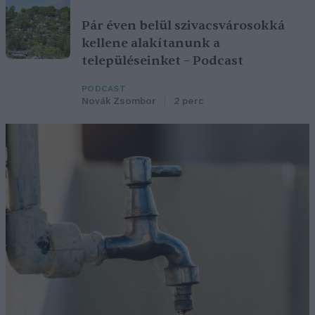
Pár éven belül szivacsvárosokká
kellene alakítanunk a
településeinket – Podcast
PODCAST
Novák Zsombor
2 perc