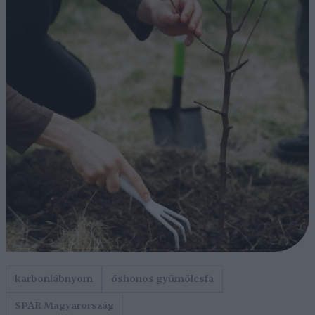
karbonlábnyom
őshonos gyümölcsfa
SPAR Magyarország