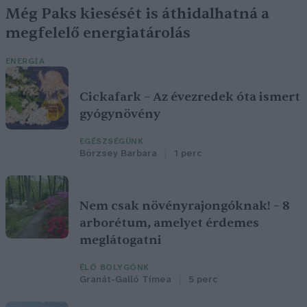
Még Paks kiesését is áthidalhatná a
megfelelő energiatárolás
ENERGIA
Cickafark – Az évezredek óta ismert
gyógynövény
EGÉSZSÉGÜNK
Börzsey Barbara
1 perc
Nem csak növényrajongóknak! – 8
arborétum, amelyet érdemes
meglátogatni
ÉLŐ BOLYGÓNK
Granát-Galló Tímea
5 perc