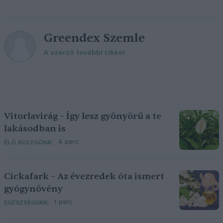
Greendex Szemle
A szerző további cikkei
Vitorlavirág – Így lesz gyönyörű a te
lakásodban is
4 perc
ÉLŐ BOLYGÓNK
Cickafark – Az évezredek óta ismert
gyógynövény
1 perc
EGÉSZSÉGÜNK