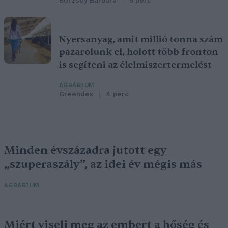
Börzsey Barbara
5 perc
Nyersanyag, amit millió tonna szám
pazarolunk el, holott több fronton
is segíteni az élelmiszertermelést
AGRÁRIUM
Greendex
4 perc
Minden évszázadra jutott egy
„szuperaszály”, az idei év mégis más
AGRÁRIUM
Miért viseli meg az embert a hőség és