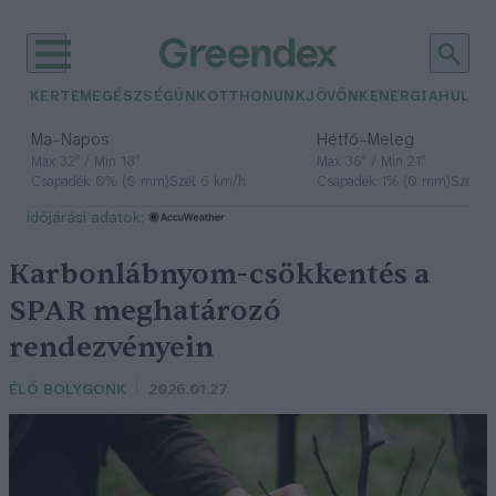
KERTEM
EGÉSZSÉGÜNK
OTTHONUNK
JÖVŐNK
ENERGIA
HULLA
–
–
Ma
Napos
Hétfő
Meleg
Max 32° / Min 18°
Max 36° / Min 21°
Csapadék: 0% (0 mm)
Szél: 6 km/h
Csapadék: 1% (0 mm)
Szél: 7
időjárási adatok:
Karbonlábnyom-csökkentés a
SPAR meghatározó
rendezvényein
ÉLŐ BOLYGÓNK
2026.01.27