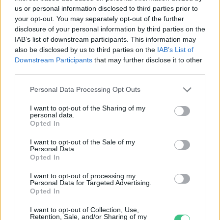
us or personal information disclosed to third parties prior to
your opt-out. You may separately opt-out of the further
disclosure of your personal information by third parties on the
IAB’s list of downstream participants. This information may
„Mindegy már, hogy milyen
A vegetáci
also be disclosed by us to third parties on the
IAB’s List of
víz, csak víz legyen” |
az ember 
Downstream Participants
that may further disclose it to other
Holnapután
third parties.
Greendex
29:5
Greendex
55:58
Personal Data Processing Opt Outs
I want to opt-out of the Sharing of my
personal data.
Opted In
I want to opt-out of the Sale of my
Vitorlavirág – Így lesz gyönyörű
Personal Data.
Opted In
a te lakásodban is
I want to opt-out of processing my
Lonkay Márta
4 perc
ÉLŐ BOLYGÓNK
Personal Data for Targeted Advertising.
Opted In
I want to opt-out of Collection, Use,
Retention, Sale, and/or Sharing of my