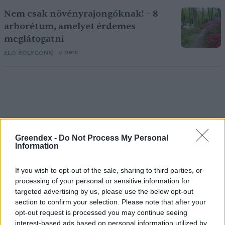
Nem csak növényrajongóknak! – 8
arborétum, amelyet érdemes
meglátogatni
5 perc
ÉLŐ BOLYGÓNK
Greendex -
Do Not Process My Personal
Holnapután
Information
If you wish to opt-out of the sale, sharing to third parties, or
processing of your personal or sensitive information for
targeted advertising by us, please use the below opt-out
section to confirm your selection. Please note that after your
opt-out request is processed you may continue seeing
interest-based ads based on personal information utilized by