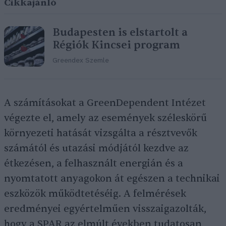
Cikkajánló
Budapesten is elstartolt a
Régiók Kincsei program
Greendex Szemle
A számításokat a GreenDependent Intézet
végezte el, amely az események széleskörű
környezeti hatását vizsgálta a résztvevők
számától és utazási módjától kezdve az
étkezésen, a felhasznált energián és a
nyomtatott anyagokon át egészen a technikai
eszközök működtetéséig. A felmérések
eredményei egyértelműen visszaigazolták,
hogy a SPAR az elmúlt években tudatosan