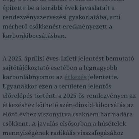
építette be a korábbi évek javaslatait a
rendezvényszervezési gyakorlatába, ami
mérhető csökkenést eredményezett a
karbonkibocsátásban.
A 2025. áprilisi éves üzleti jelentést bemutató
sajtótájékoztató esetében a legnagyobb
karbonlábnyomot az
étkezés
jelentette.
Ugyanakkor ezen a területen jelentős
előrelépés történt: a 2025-ös rendezvényen az
étkezéshez köthető szén-dioxid-kibocsátás az
előző évhez viszonyítva csaknem harmadára
csökkent. A javulás elsősorban a húsételek
mennyiségének radikális visszafogásához