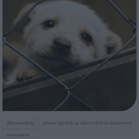
állatmenhely
Közös ügyünk az állatvédelem Alapítvány
támogatás