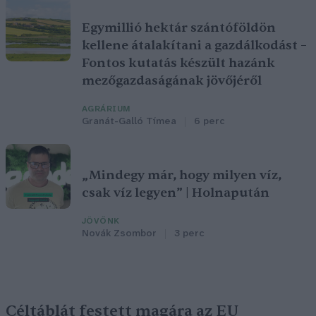
Egymillió hektár szántóföldön
kellene átalakítani a gazdálkodást –
Fontos kutatás készült hazánk
mezőgazdaságának jövőjéről
AGRÁRIUM
Granát-Galló Tímea
6 perc
„Mindegy már, hogy milyen víz,
csak víz legyen” | Holnapután
JÖVŐNK
Novák Zsombor
3 perc
Céltáblát festett magára az EU