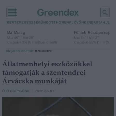
KERTEM
EGÉSZSÉGÜNK
OTTHONUNK
JÖVŐNK
ENERGIA
HULLA
–
–
Ma
Meleg
Péntek
Részben napos, 
Max 40° / Min 25°
Max 34° / Min 21°
Csapadék: 3% (0 mm)
Szél: 6 km/h
Csapadék: 55% (1 mm)
Szél: 
időjárási adatok:
Állatmenhelyi eszközökkel
támogatják a szentendrei
Árvácska munkáját
ÉLŐ BOLYGÓNK
2026.06.02