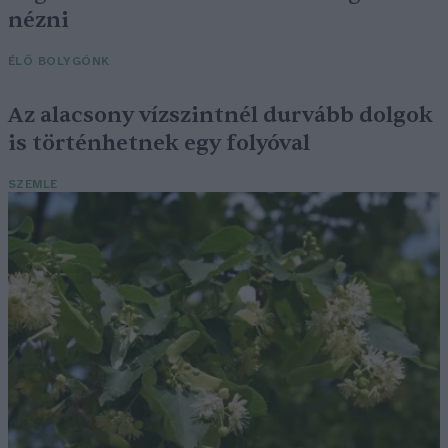
nézni
ÉLŐ BOLYGÓNK
Az alacsony vízszintnél durvább dolgok
is történhetnek egy folyóval
SZEMLE