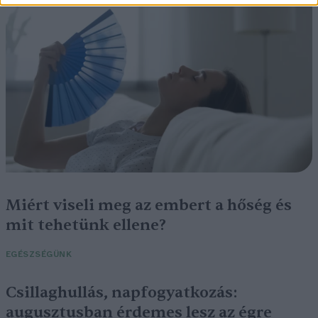
Miért viseli meg az embert a hőség és
mit tehetünk ellene?
EGÉSZSÉGÜNK
Csillaghullás, napfogyatkozás:
augusztusban érdemes lesz az égre