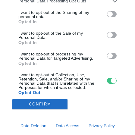
Personal Data Processing Opt Outs
I want to opt-out of the Sharing of my
personal data.
Opted In
I want to opt-out of the Sale of my
Personal Data.
Opted In
I want to opt-out of processing my
Szöllősi Gáborral, a Gardenfutura ügyvezetőjével beszélgettünk.
Personal Data for Targeted Advertising.
Opted In
I want to opt-out of Collection, Use,
Még Paks kiesését is áthidalhatná a
Retention, Sale, and/or Sharing of my
Personal Data that Is Unrelated with the
megfelelő energiatárolás
Purposes for which it was collected.
Opted Out
ENERGIA
CONFIRM
Minden évszázadra jutott egy
„szuperaszály”, az idei év mégis más
Data Deletion
Data Access
Privacy Policy
AGRÁRIUM