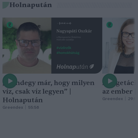
Holnapután
„Mindegy már, hogy milyen
A vegetáci
víz, csak víz legyen” |
az ember 
Holnapután
Greendex
29:5
Greendex
55:58