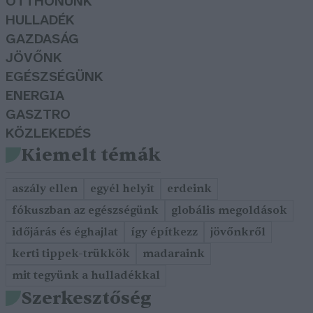
OTTHONUNK
HULLADÉK
GAZDASÁG
JÖVŐNK
EGÉSZSÉGÜNK
ENERGIA
GASZTRO
KÖZLEKEDÉS
Kiemelt témák
aszály ellen
egyél helyit
erdeink
fókuszban az egészségünk
globális megoldások
időjárás és éghajlat
így építkezz
jövőnkről
kerti tippek-trükkök
madaraink
mit tegyünk a hulladékkal
Szerkesztőség