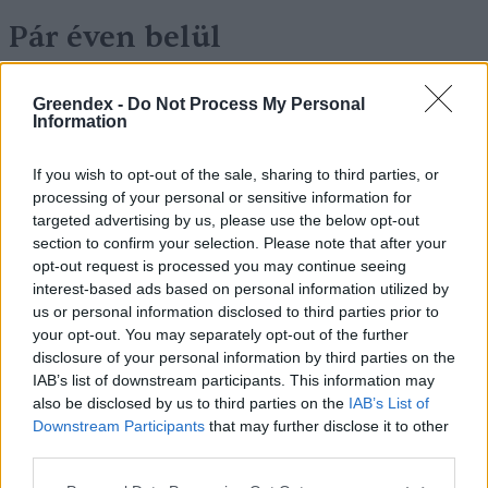
Pár éven belül
szivacsvárosokká kellene
Greendex -
Do Not Process My Personal
alakítanunk a településeinket –
Information
Podcast
If you wish to opt-out of the sale, sharing to third parties, or
Novák Zsombor
2 perc
PODCAST
processing of your personal or sensitive information for
targeted advertising by us, please use the below opt-out
section to confirm your selection. Please note that after your
opt-out request is processed you may continue seeing
interest-based ads based on personal information utilized by
us or personal information disclosed to third parties prior to
your opt-out. You may separately opt-out of the further
disclosure of your personal information by third parties on the
IAB’s list of downstream participants. This information may
also be disclosed by us to third parties on the
IAB’s List of
Downstream Participants
that may further disclose it to other
third parties.