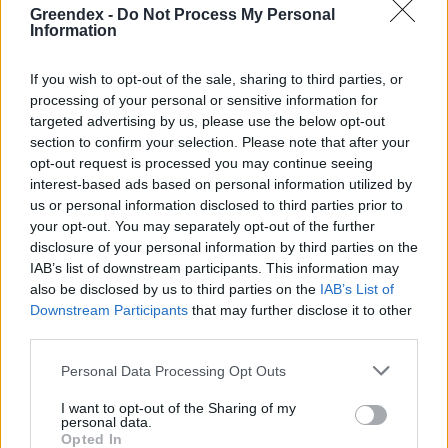
Szöllősi Gáborral, a Gardenfutura ügyvezetőjével beszélgettünk.
Greendex -
Do Not Process My Personal
Information
Történelmi aszály sújtja Nagy-
If you wish to opt-out of the sale, sharing to third parties, or
Britanniát is
processing of your personal or sensitive information for
targeted advertising by us, please use the below opt-out
SZEMLE
section to confirm your selection. Please note that after your
opt-out request is processed you may continue seeing
interest-based ads based on personal information utilized by
Elképesztő felvétel mutatja meg,
us or personal information disclosed to third parties prior to
mekkora a különbség az áradó és a
your opt-out. You may separately opt-out of the further
kiszáradó Duna között
disclosure of your personal information by third parties on the
IAB’s list of downstream participants. This information may
ÉLŐ BOLYGÓNK
also be disclosed by us to third parties on the
IAB’s List of
Downstream Participants
that may further disclose it to other
third parties.
Personal Data Processing Opt Outs
I want to opt-out of the Sharing of my
personal data.
Opted In