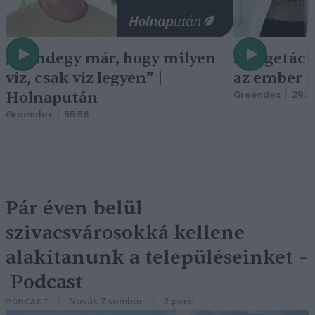
„Mindegy már, hogy milyen
A vegetáci
víz, csak víz legyen” |
az ember 
Holnapután
Greendex
29:5
Greendex
55:58
Pár éven belül
szivacsvárosokká kellene
alakítanunk a településeinket –
Podcast
Novák Zsombor
2 perc
PODCAST