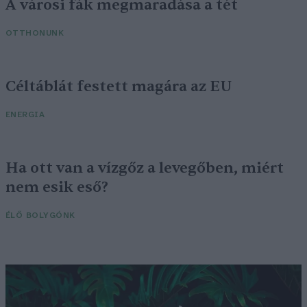
A városi fák megmaradása a tét
OTTHONUNK
Céltáblát festett magára az EU
ENERGIA
Ha ott van a vízgőz a levegőben, miért
nem esik eső?
ÉLŐ BOLYGÓNK