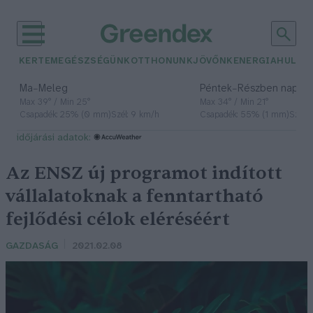
KERTEM
EGÉSZSÉGÜNK
OTTHONUNK
JÖVŐNK
ENERGIA
HULLA
–
–
Ma
Meleg
Péntek
Részben napos, 
Max 39° / Min 25°
Max 34° / Min 21°
Csapadék: 25% (0 mm)
Szél: 9 km/h
Csapadék: 55% (1 mm)
Szél: 
időjárási adatok:
Az ENSZ új programot indított
vállalatoknak a fenntartható
fejlődési célok eléréséért
GAZDASÁG
2021.02.08