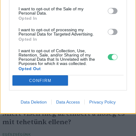
I want to opt-out of the Sale of my
Personal Data.
Opted In
I want to opt-out of processing my
Personal Data for Targeted Advertising.
Még Paks kiesését is áthidalhatná a
Opted In
megfelelő energiatárolás
I want to opt-out of Collection, Use,
Retention, Sale, and/or Sharing of my
Personal Data that Is Unrelated with the
ENERGIA
Purposes for which it was collected.
Opted Out
Minden évszázadra jutott egy
CONFIRM
„szuperaszály”, az idei év mégis más
AGRÁRIUM
Data Deletion
Data Access
Privacy Policy
Miért viseli meg az embert a hőség és
mit tehetünk ellene?
EGÉSZSÉGÜNK