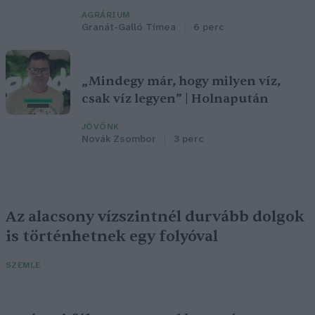
AGRÁRIUM
Granát-Galló Tímea
6 perc
„Mindegy már, hogy milyen víz,
csak víz legyen” | Holnapután
JÖVŐNK
Novák Zsombor
3 perc
Az alacsony vízszintnél durvább dolgok
is történhetnek egy folyóval
SZEMLE