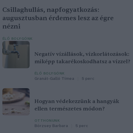
Csillaghullás, napfogyatkozás:
augusztusban érdemes lesz az égre
nézni
ÉLŐ BOLYGÓNK
Negatív vízállások, vízkorlátozások:
miképp takarékoskodhatsz a vízzel?
ÉLŐ BOLYGÓNK
Granát-Galló Tímea
5 perc
Hogyan védekezzünk a hangyák
ellen természetes módon?
OTTHONUNK
Börzsey Barbara
5 perc