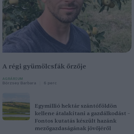
A régi gyümölcsfák őrzője
AGRÁRIUM
Börzsey Barbara
6 perc
Egymillió hektár szántóföldön
kellene átalakítani a gazdálkodást –
Fontos kutatás készült hazánk
mezőgazdaságának jövőjéről