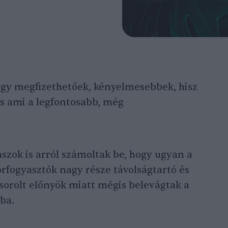
ogy megfizethetőek, kényelmesebbek, hisz
és ami a legfontosabb, még
ászok is arról számoltak be, hogy ugyan a
orfogyasztók nagy része távolságtartó és
elsorolt előnyök miatt mégis belevágtak a
ba.