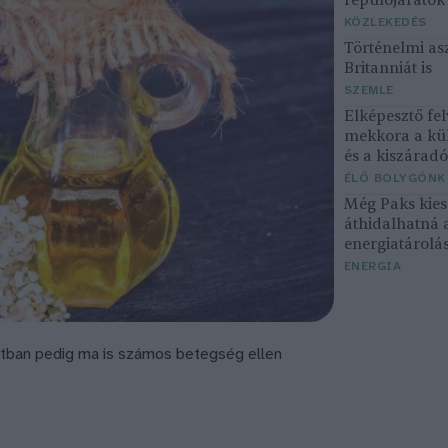
repülőjárato
KÖZLEKEDÉS
Történelmi asz
Britanniát is
SZEMLE
Elképesztő fel
mekkora a kü
és a kiszárad
ÉLŐ BOLYGÓNK
Még Paks kiesé
áthidalhatná 
energiatárolá
ENERGIA
zatban pedig ma is számos betegség ellen