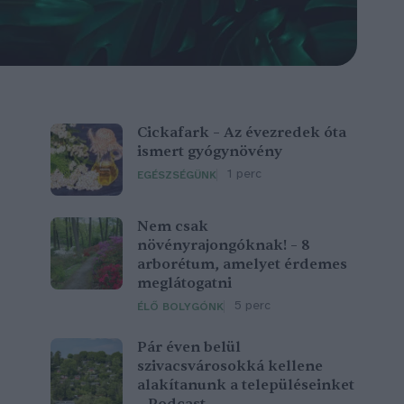
Cickafark – Az évezredek óta
ismert gyógynövény
1 perc
EGÉSZSÉGÜNK
Nem csak
növényrajongóknak! – 8
arborétum, amelyet érdemes
meglátogatni
5 perc
ÉLŐ BOLYGÓNK
Pár éven belül
szivacsvárosokká kellene
alakítanunk a településeinket