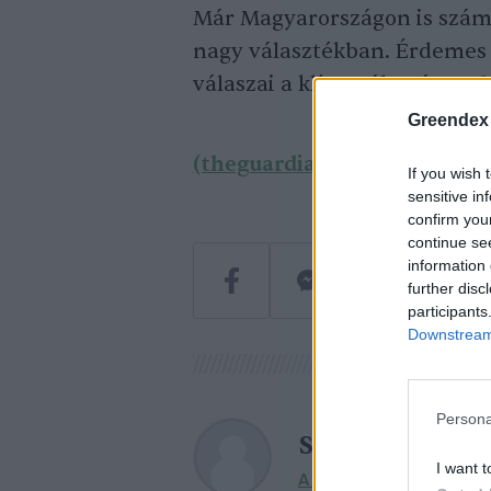
Már Magyarországon is számo
nagy választékban. Érdemes 
válaszai a klímaváltozásra
eb
Greendex
(theguardian)
If you wish 
sensitive in
confirm you
continue se
information 
further disc
participants
Downstream 
Persona
Szemle
I want t
A szerző további cikkei