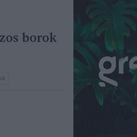
zos borok
ód