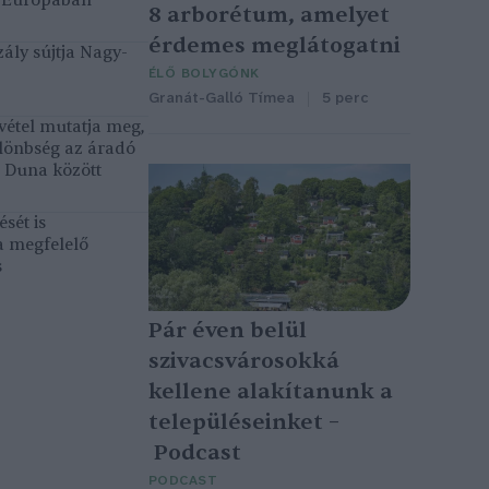
k Európában
8 arborétum, amelyet
érdemes meglátogatni
ály sújtja Nagy-
ÉLŐ BOLYGÓNK
Granát-Galló Tímea
5 perc
vétel mutatja meg,
lönbség az áradó
ó Duna között
sét is
a megfelelő
s
Pár éven belül
szivacsvárosokká
kellene alakítanunk a
településeinket –
Podcast
PODCAST