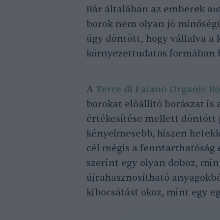
Bár általában az emberek aut
borok nem olyan jó minőség
úgy döntött, hogy vállalva a
környezettudatos formában bi
A
Terre di Faiano Organic R
borokat előállító borászat i
értékesítése mellett döntött 
kényelmesebb, hiszen hetekke
cél mégis a fenntarthatóság 
szerint egy olyan doboz, min
újrahasznosítható anyagokbó
kibocsátást okoz, mint egy e