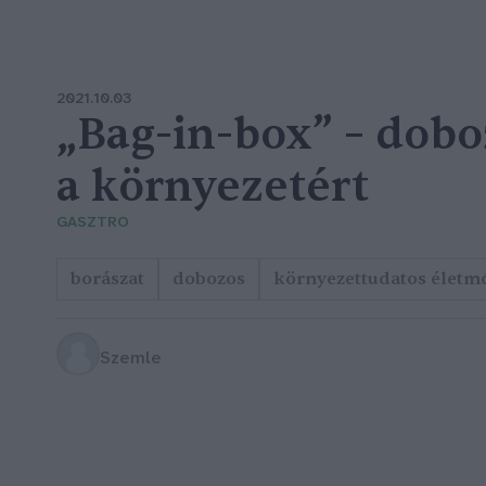
2021.10.03
„Bag-in-box” – dobo
a környezetért
GASZTRO
borászat
dobozos
környezettudatos életm
Szemle