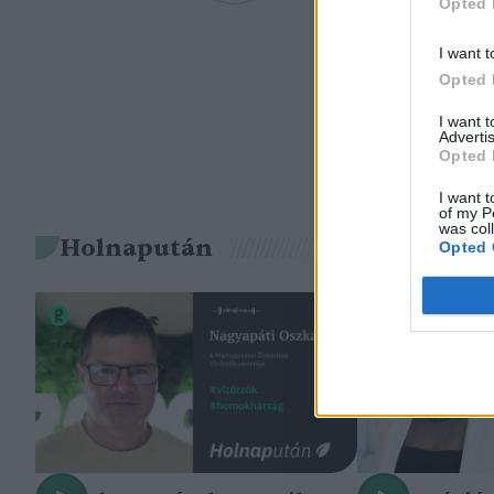
Opted 
I want t
Opted 
I want 
Advertis
Opted 
I want t
of my P
was col
Holnapután
Opted 