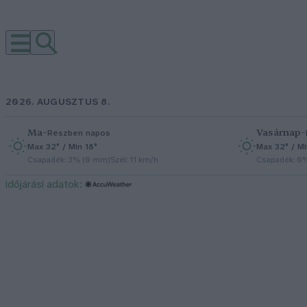
2026. AUGUSZTUS 8.
Ma
–
Vasárnap
–
Részben napos
Max 32° / Min 18°
Max 32° / Mi
Csapadék: 3% (0 mm)
Szél: 11 km/h
Csapadék: 0
időjárási adatok: