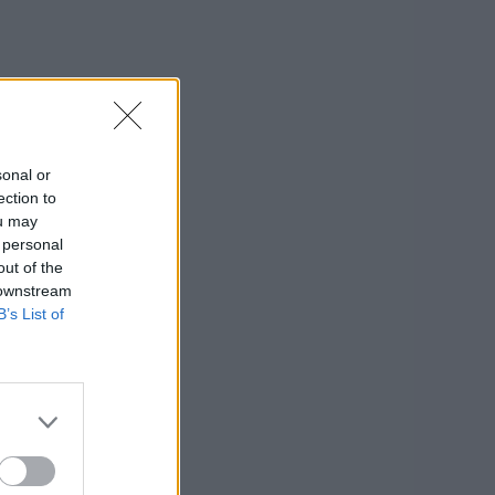
sonal or
ection to
ou may
 personal
out of the
 downstream
B’s List of