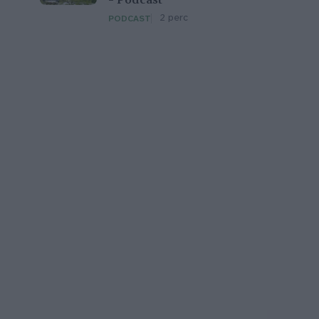
– Podcast
2 perc
PODCAST