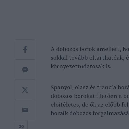
A dobozos borok amellett, h
sokkal tovább eltarthatóak, 
környezettudatosak is.
Spanyol, olasz és francia bor
dobozos borokat illetően a b
előítéletes, de ők az előbb f
boraik dobozos forgalmazásá