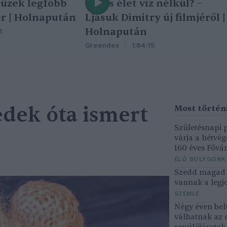
tüzek legfőbb
Nincs élet víz nélkül? –
r | Holnapután
Ljasuk Dimitry új filmjéről |
Holnapután
3
Greendex
1:04:15
edek óta ismert
Születésnapi
várja a hétvé
160 éves Fővár
ÉLŐ BOLYGÓNK
Szedd magad ő
vannak a legjo
SZEMLE
Négy éven bel
válhatnak az 