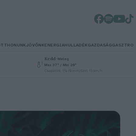
OTTHONUNK
JÖVŐNK
ENERGIA
HULLADÉK
GAZDASÁG
GASZTRO
Kedd
–
Meleg
Max 37° / Min 20°
Csapadék: 1% (0 mm)
Szél: 13 km/h