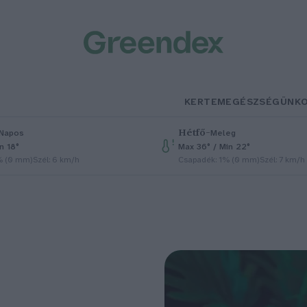
KERTEM
EGÉSZSÉGÜNK
Hétfő
–
Napos
Meleg
n 18°
Max 36° / Min 22°
% (0 mm)
Szél: 6 km/h
Csapadék: 1% (0 mm)
Szél: 7 km/h