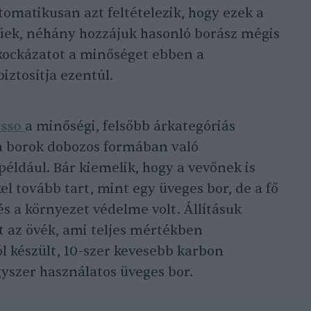
omatikusan azt feltételezik, hogy ezek a
űek, néhány hozzájuk hasonló borász mégis
 kockázatot a minőséget ebben a
ztosítja ezentúl.
osso
a minőségi, felsőbb árkategóriás
s a borok dobozos formában való
például. Bár kiemelik, hogy a vevőnek is
l tovább tart, mint egy üveges bor, de a fő
és a környezet védelme volt. Állításuk
t az övék, ami teljes mértékben
l készült, 10-szer kevesebb karbon
gyszer használatos üveges bor.