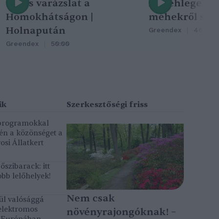
Nincs varázslat a
A méhlegelő 
Homokhátságon |
méhekről szól
Holnapután
Greendex
46:47
Greendex
50:00
 programokkal
gén a közönséget a
osi Állatkert
szibarack: itt
bb lelőhelyek!
Nem csak
ül valósággá
elektromos
növényrajongóknak! –