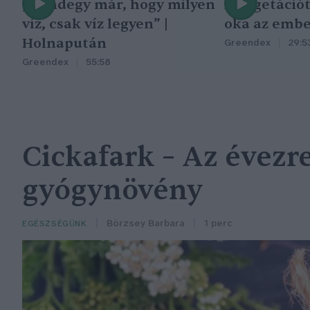
„Mindegy már, hogy milyen
A vegetáció
víz, csak víz legyen” |
oka az embe
Holnapután
Greendex
29:5
Greendex
55:58
Cickafark – Az évezr
gyógynövény
Börzsey Barbara
1 perc
EGÉSZSÉGÜNK