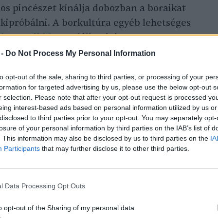
s pincészet kínálja dobozban a boraikat
kipróbálni. A borkultúra egyéb lehetséges
ben a cikkben
találhatóak.
 -
Do Not Process My Personal Information
to opt-out of the sale, sharing to third parties, or processing of your per
formation for targeted advertising by us, please use the below opt-out s
r selection. Please note that after your opt-out request is processed y
eing interest-based ads based on personal information utilized by us or
disclosed to third parties prior to your opt-out. You may separately opt-
losure of your personal information by third parties on the IAB’s list of
. This information may also be disclosed by us to third parties on the
IA
Participants
that may further disclose it to other third parties.
l Data Processing Opt Outs
o opt-out of the Sharing of my personal data.