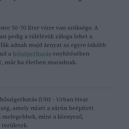
nte 50–70 liter vízre van szüksége. A
n pedig a túlélésük záloga lehet a
 fák adnak majd árnyat az egyre inkább
hol a
hőszigethatás
enyhítésében
et, már ha életben maradnak.
 hőszigethatás (UHI – Urban Heat
nség, amely miatt a sűrűn beépített
n melegebbek, mint a környező,
területek.