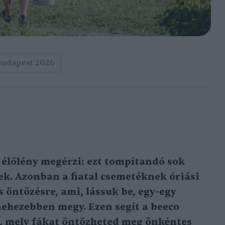
Budapest 2026
élőlény megérzi: ezt tompítandó sok
ek. Azonban a fiatal csemetéknek óriási
 öntözésre, ami, lássuk be, egy-egy
ehezebben megy. Ezen segít a beeco
, mely fákat öntözheted meg önkéntes