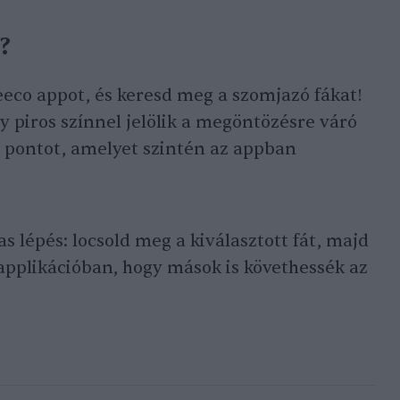
?
beeco appot, és keresd meg a szomjazó fákat!
y piros színnel jelölik a megöntözésre váró
ó pontot, amelyet szintén az appban
as lépés: locsold meg a kiválasztott fát, majd
 applikációban, hogy mások is követhessék az