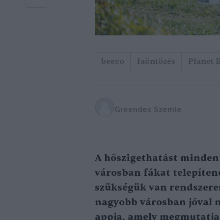
beeco
faöntözés
Planet 
Greendex Szemle
A hőszigethatást minden 
városban fákat telepíten
szükségük van rendszeres
nagyobb városban jóval n
appja, amely megmutatja