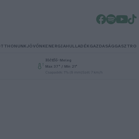
OTTHONUNK
JÖVŐNK
ENERGIA
HULLADÉK
GAZDASÁG
GASZTRO
Hétfő
–
Meleg
Max 37° / Min 21°
Csapadék: 1% (0 mm)
Szél: 7 km/h