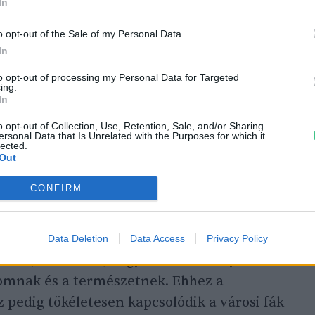
In
élkül élhetetlenné válnak városaink
o opt-out of the Sale of my Personal Data.
In
to opt-out of processing my Personal Data for Targeted
ing.
In
zata, a 10 millió Fa Alapítvány és a Beeco
o opt-out of Collection, Use, Retention, Sale, and/or Sharing
ersonal Data that Is Unrelated with the Purposes for which it
, és 2025 nyarán elindították az Önkéntes
lected.
Out
s tevékenyen részt vehess a fák
an.
CONFIRM
sabbá válásának támogatása, ahol nem a
Data Deletion
Data Access
Privacy Policy
reket, hanem az, hogy mit és mennyit
lomnak és a természetnek. Ehhez a
 pedig tökéletesen kapcsolódik a városi fák