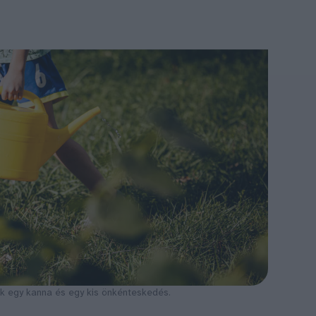
k egy kanna és egy kis önkénteskedés.