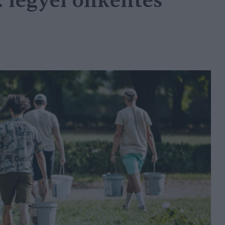
 legyél önkéntes