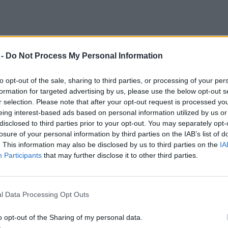
ízadó!
 -
Do Not Process My Personal Information
m helyettesíti a szakmai faápolást, a
to opt-out of the sale, sharing to third parties, or processing of your per
t a csemeték, fiatal fák számára. Érthető,
formation for targeted advertising by us, please use the below opt-out s
r selection. Please note that after your opt-out request is processed y
nak minden héten 50 liter vizet eljuttatni
eing interest-based ads based on personal information utilized by us or
melyikünk segíthet ezeken a növényeken
disclosed to third parties prior to your opt-out. You may separately opt-
losure of your personal information by third parties on the IAB’s list of
.
Töltsd le a
beeco-t
, és fedezd fel a
. This information may also be disclosed by us to third parties on the
IA
lát!
Participants
that may further disclose it to other third parties.
l Data Processing Opt Outs
o opt-out of the Sharing of my personal data.