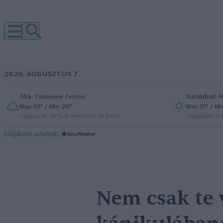
2026. AUGUSZTUS 7.
Ma
–
Szombat
–
Többnyire felhős
R
Max 33° / Min 20°
Max 31° / Mi
Csapadék: 25% (0 mm)
Szél: 19 km/h
Csapadék: 5
időjárási adatok:
Nem csak te 