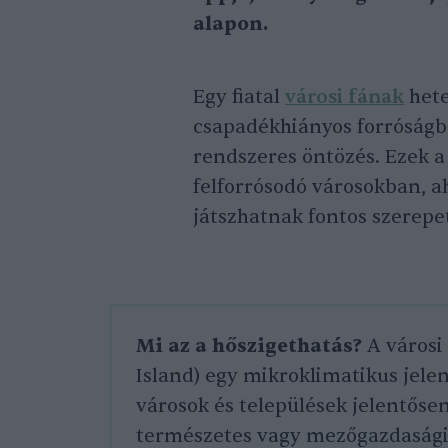
alapon.
Egy fiatal
városi fának
hete
csapadékhiányos forróságba
rendszeres öntözés. Ezek a
felforrósodó városokban, a
játszhatnak fontos szerep
Mi az a hőszigethatás?
A városi
Island) egy mikroklimatikus jele
városok és települések jelentőse
természetes vagy mezőgazdasági 