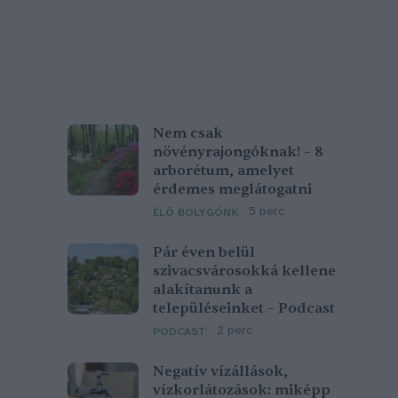
Nem csak
növényrajongóknak! – 8
arborétum, amelyet
érdemes meglátogatni
5 perc
ÉLŐ BOLYGÓNK
Pár éven belül
szivacsvárosokká kellene
alakítanunk a
településeinket – Podcast
2 perc
PODCAST
Negatív vízállások,
vízkorlátozások: miképp