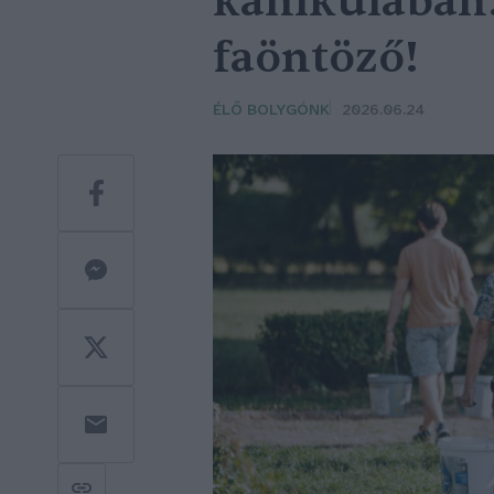
kánikulában:
faöntöző!
ÉLŐ BOLYGÓNK
2026.06.24