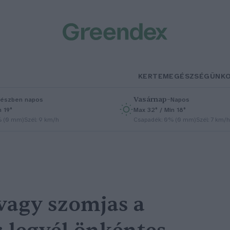
KERTEM
EGÉSZSÉGÜNK
Vasárnap
–
észben napos
Napos
n 19°
Max 32° / Min 18°
% (0 mm)
Szél: 9 km/h
Csapadék: 0% (0 mm)
Szél: 7 km/h
vagy szomjas a