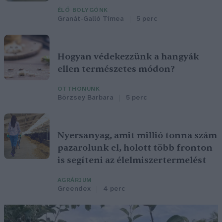
ÉLŐ BOLYGÓNK
Granát-Galló Tímea
5 perc
Hogyan védekezzünk a hangyák
ellen természetes módon?
OTTHONUNK
Börzsey Barbara
5 perc
Nyersanyag, amit millió tonna szám
pazarolunk el, holott több fronton
is segíteni az élelmiszertermelést
AGRÁRIUM
Greendex
4 perc