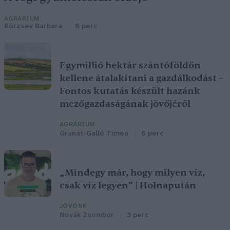
AGRÁRIUM
Börzsey Barbara
6 perc
Egymillió hektár szántóföldön
kellene átalakítani a gazdálkodást –
Fontos kutatás készült hazánk
mezőgazdaságának jövőjéről
AGRÁRIUM
Granát-Galló Tímea
6 perc
„Mindegy már, hogy milyen víz,
csak víz legyen” | Holnapután
JÖVŐNK
Novák Zsombor
3 perc