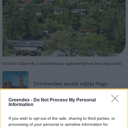
Szöllősi Gáborral, a Gardenfutura ügyvezetőjével beszélgettünk.
Történelmi aszály sújtja Nagy-
Britanniát is
Greendex -
Do Not Process My Personal
SZEMLE
Information
Elképesztő felvétel mutatja meg,
If you wish to opt-out of the sale, sharing to third parties, or
mekkora a különbség az áradó és a
processing of your personal or sensitive information for