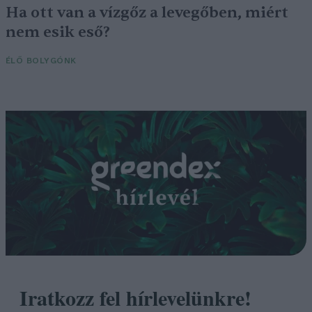
Ha ott van a vízgőz a levegőben, miért
nem esik eső?
ÉLŐ BOLYGÓNK
Iratkozz fel hírlevelünkre!