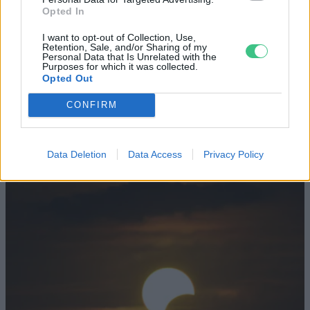
Opted In
Minden évszázadra jutott egy
„szuperaszály”, az idei év mégis más
I want to opt-out of Collection, Use,
Retention, Sale, and/or Sharing of my
Personal Data that Is Unrelated with the
AGRÁRIUM
Purposes for which it was collected.
Opted Out
Miért viseli meg az embert a hőség és
CONFIRM
mit tehetünk ellene?
EGÉSZSÉGÜNK
Data Deletion
Data Access
Privacy Policy