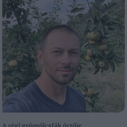
A régi gyümölcsfák őrzője