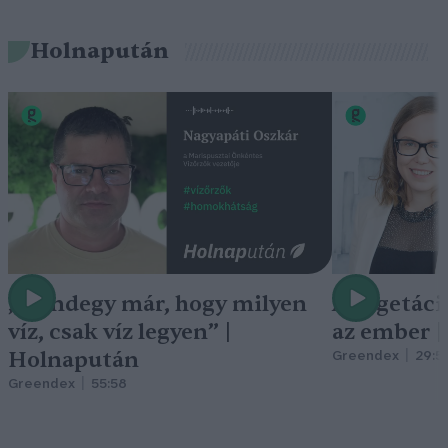
Holnapután
„Mindegy már, hogy milyen
A vegetáci
víz, csak víz legyen” |
az ember 
Holnapután
Greendex
29:5
Greendex
55:58