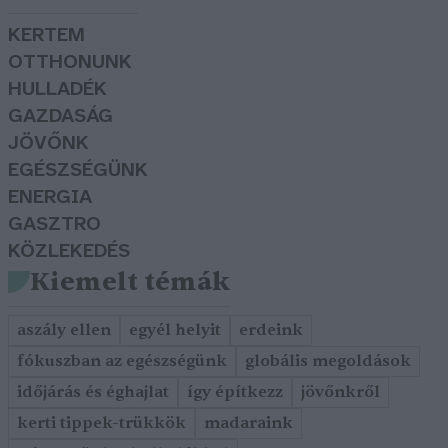
KERTEM
OTTHONUNK
HULLADÉK
GAZDASÁG
JÖVŐNK
EGÉSZSÉGÜNK
ENERGIA
GASZTRO
KÖZLEKEDÉS
Kiemelt témák
aszály ellen
egyél helyit
erdeink
fókuszban az egészségünk
globális megoldások
időjárás és éghajlat
így építkezz
jövőnkről
kerti tippek-trükkök
madaraink