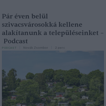
Pár éven belül
szivacsvárosokká kellene
alakítanunk a településeinket –
Podcast
Novák Zsombor
2 perc
PODCAST