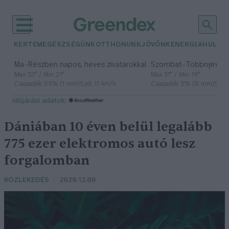
KERTEM
EGÉSZSÉGÜNK
OTTHONUNK
JÖVŐNK
ENERGIA
HULLA
–
–
Ma
Részben napos, heves zivatarokkal
Szombat
Többnyire n
Max 33° / Min 21°
Max 31° / Min 19°
Csapadék: 55% (1 mm)
Szél: 11 km/h
Csapadék: 5% (0 mm)
Szél:
időjárási adatok:
Dániában 10 éven belül legalább
775 ezer elektromos autó lesz
forgalomban
KÖZLEKEDÉS
2020.12.06