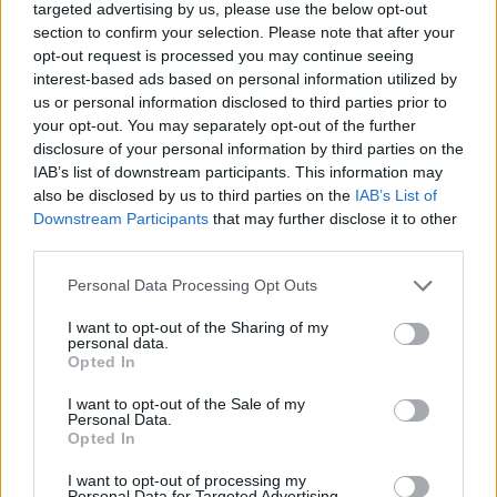
targeted advertising by us, please use the below opt-out
kiszáradó Duna között
section to confirm your selection. Please note that after your
opt-out request is processed you may continue seeing
ÉLŐ BOLYGÓNK
interest-based ads based on personal information utilized by
us or personal information disclosed to third parties prior to
your opt-out. You may separately opt-out of the further
disclosure of your personal information by third parties on the
IAB’s list of downstream participants. This information may
also be disclosed by us to third parties on the
IAB’s List of
Downstream Participants
that may further disclose it to other
third parties.
Personal Data Processing Opt Outs
I want to opt-out of the Sharing of my
personal data.
Opted In
Még Paks kiesését is áthidalhatná a
I want to opt-out of the Sale of my
megfelelő energiatárolás
Personal Data.
Opted In
ENERGIA
I want to opt-out of processing my
Personal Data for Targeted Advertising.