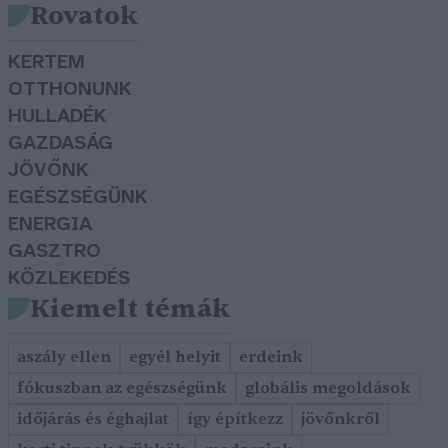
Rovatok
KERTEM
OTTHONUNK
HULLADÉK
GAZDASÁG
JÖVŐNK
EGÉSZSÉGÜNK
ENERGIA
GASZTRO
KÖZLEKEDÉS
Kiemelt témák
aszály ellen
egyél helyit
erdeink
fókuszban az egészségünk
globális megoldások
időjárás és éghajlat
így építkezz
jövőnkről