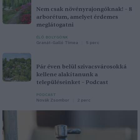
Nem csak növényrajongóknak! – 8
arborétum, amelyet érdemes
meglátogatni
ÉLŐ BOLYGÓNK
Granát-Galló Tímea
5 perc
Pár éven belül szivacsvárosokká
kellene alakítanunk a
településeinket – Podcast
PODCAST
Novák Zsombor
2 perc