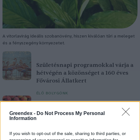
A vitorlavirág ideális szobanövény, hiszen kiválóan tűri a meleget
és a fényszegény környezetet.
Születésnapi programokkal várja a
hétvégén a közönséget a 160 éves
Fővárosi Állatkert
ÉLŐ BOLYGÓNK
Szedd magad őszibarack: itt vannak
Greendex -
Do Not Process My Personal
a legjobb lelőhelyek!
Information
SZEMLE
If you wish to opt-out of the sale, sharing to third parties, or