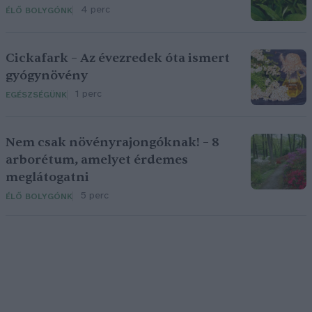
4 perc
ÉLŐ BOLYGÓNK
Cickafark – Az évezredek óta ismert
gyógynövény
1 perc
EGÉSZSÉGÜNK
Nem csak növényrajongóknak! – 8
arborétum, amelyet érdemes
meglátogatni
5 perc
ÉLŐ BOLYGÓNK