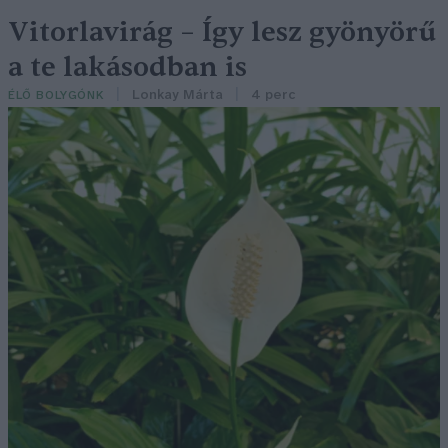
Vitorlavirág – Így lesz gyönyörű
a te lakásodban is
Lonkay Márta
4 perc
ÉLŐ BOLYGÓNK