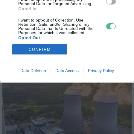
SZEMLE
Personal Data for Targeted Advertising.
Opted In
Elképesztő felvétel mutatja meg,
I want to opt-out of Collection, Use,
Retention, Sale, and/or Sharing of my
mekkora a különbség az áradó és a
Personal Data that Is Unrelated with the
Purposes for which it was collected.
kiszáradó Duna között
Opted Out
ÉLŐ BOLYGÓNK
CONFIRM
Data Deletion
Data Access
Privacy Policy