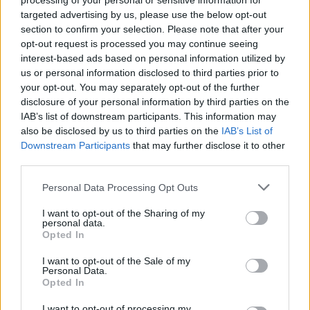
processing of your personal or sensitive information for
targeted advertising by us, please use the below opt-out
section to confirm your selection. Please note that after your
opt-out request is processed you may continue seeing
interest-based ads based on personal information utilized by
us or personal information disclosed to third parties prior to
your opt-out. You may separately opt-out of the further
disclosure of your personal information by third parties on the
IAB’s list of downstream participants. This information may
also be disclosed by us to third parties on the
IAB’s List of
Downstream Participants
that may further disclose it to other
third parties.
Négy éven belül valósággá válhatnak az
Personal Data Processing Opt Outs
elektromos repülőjáratok Európában
I want to opt-out of the Sharing of my
personal data.
KÖZLEKEDÉS
Opted In
I want to opt-out of the Sale of my
Történelmi aszály sújtja Nagy-
Personal Data.
Opted In
Britanniát is
I want to opt-out of processing my