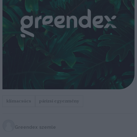
klímacsúcs
párizsi egyezmény
Greendex szemle