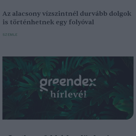
Az alacsony vízszintnél durvább dolgok
is történhetnek egy folyóval
SZEMLE