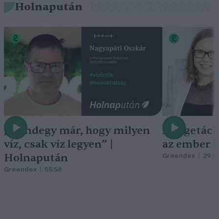
Holnapután
„Mindegy már, hogy milyen
A vegetáci
víz, csak víz legyen” |
az ember 
Holnapután
Greendex
29:5
Greendex
55:58