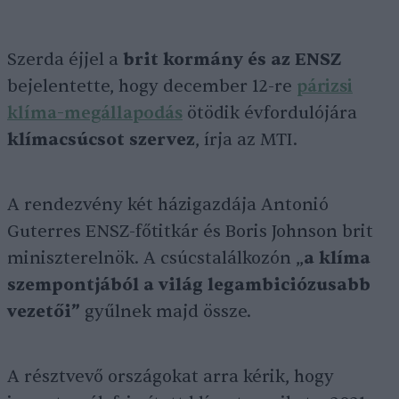
Szerda éjjel a
brit kormány és az ENSZ
bejelentette, hogy december 12-re
párizsi
klíma-megállapodás
ötödik évfordulójára
klímacsúcsot szervez
, írja az MTI.
A rendezvény két házigazdája Antonió
Guterres ENSZ-főtitkár és Boris Johnson brit
miniszterelnök. A csúcstalálkozón „
a klíma
szempontjából a világ legambiciózusabb
vezetői”
gyűlnek majd össze.
A résztvevő országokat arra kérik, hogy