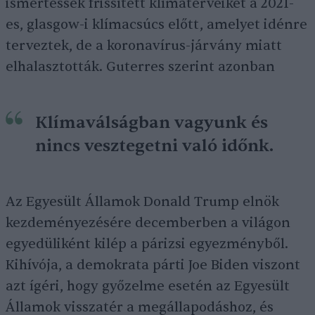
ismertessék frissített klímaterveiket a 2021-
es, glasgow-i klímacsúcs előtt, amelyet idénre
terveztek, de a koronavírus-járvány miatt
elhalasztották. Guterres szerint azonban
Klímaválságban vagyunk és
nincs vesztegetni való időnk.
Az Egyesült Államok Donald Trump elnök
kezdeményezésére decemberben a világon
egyedüliként kilép a párizsi egyezményből.
Kihívója, a demokrata párti Joe Biden viszont
azt ígéri, hogy győzelme esetén az Egyesült
Államok visszatér a megállapodáshoz, és