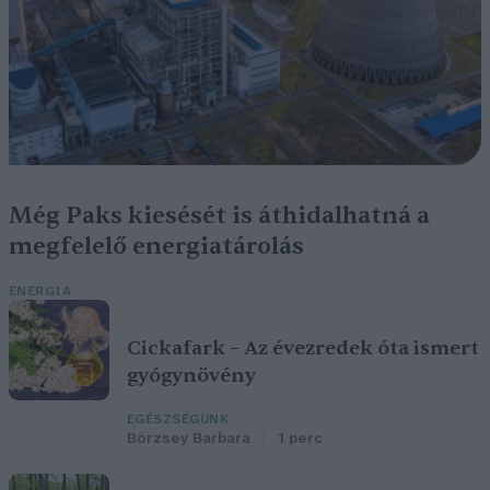
Még Paks kiesését is áthidalhatná a
megfelelő energiatárolás
ENERGIA
Cickafark – Az évezredek óta ismert
gyógynövény
EGÉSZSÉGÜNK
Börzsey Barbara
1 perc