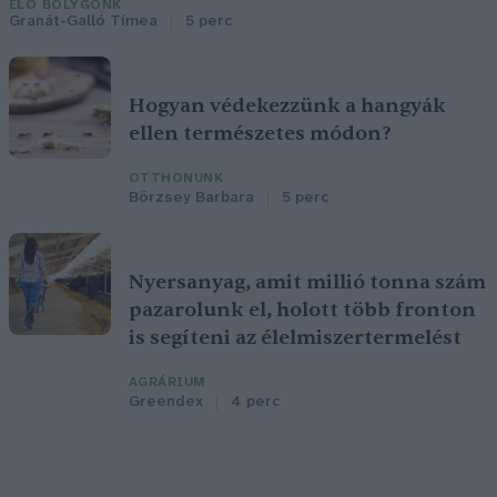
ÉLŐ BOLYGÓNK
Granát-Galló Tímea
5 perc
Hogyan védekezzünk a hangyák
ellen természetes módon?
OTTHONUNK
Börzsey Barbara
5 perc
Nyersanyag, amit millió tonna szám
pazarolunk el, holott több fronton
is segíteni az élelmiszertermelést
AGRÁRIUM
Greendex
4 perc