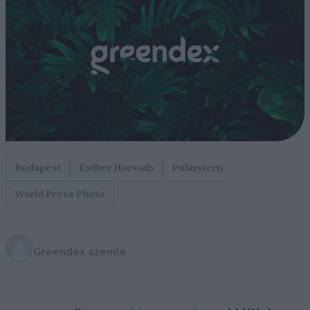
Budapest
Esther Horvath
Polarstern
World Press Photo
Greendex szemle