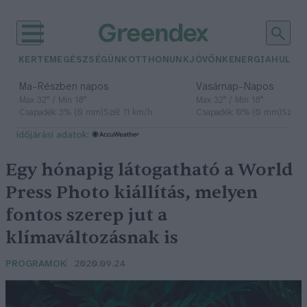
KERTEM
EGÉSZSÉGÜNK
OTTHONUNK
JÖVŐNK
ENERGIA
HULLA
–
–
Ma
Részben napos
Vasárnap
Napos
Max 32° / Min 18°
Max 32° / Min 18°
Csapadék: 3% (0 mm)
Szél: 11 km/h
Csapadék: 0% (0 mm)
Szél: 
időjárási adatok:
Egy hónapig látogatható a World
Press Photo kiállítás, melyen
fontos szerep jut a
klímaváltozásnak is
PROGRAMOK
2020.09.24