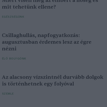
Miért viseli meg az embert a hőség és
mit tehetünk ellene?
EGÉSZSÉGÜNK
Csillaghullás, napfogyatkozás:
augusztusban érdemes lesz az égre
nézni
ÉLŐ BOLYGÓNK
Az alacsony vízszintnél durvább dolgok
is történhetnek egy folyóval
SZEMLE