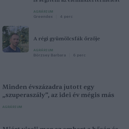
is segíteni az élelmiszertermelést
AGRÁRIUM
Greendex
4 perc
A régi gyümölcsfák őrzője
AGRÁRIUM
Börzsey Barbara
6 perc
Minden évszázadra jutott egy
„szuperaszály”, az idei év mégis más
AGRÁRIUM