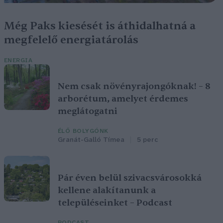
Még Paks kiesését is áthidalhatná a
megfelelő energiatárolás
ENERGIA
Nem csak növényrajongóknak! – 8
arborétum, amelyet érdemes
meglátogatni
ÉLŐ BOLYGÓNK
Granát-Galló Tímea
5 perc
Pár éven belül szivacsvárosokká
kellene alakítanunk a
településeinket – Podcast
PODCAST