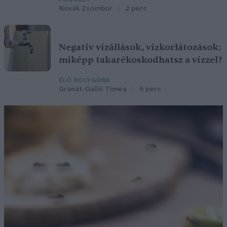
Novák Zsombor
2 perc
Negatív vízállások, vízkorlátozások:
miképp takarékoskodhatsz a vízzel?
ÉLŐ BOLYGÓNK
Granát-Galló Tímea
5 perc