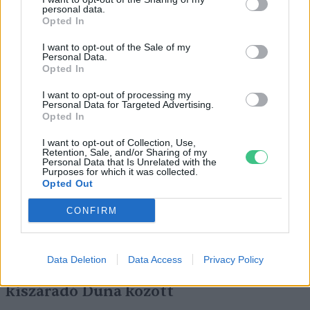
personal data.
Opted In
I want to opt-out of the Sale of my
Personal Data.
Opted In
Négy éven belül valósággá válhatnak az
I want to opt-out of processing my
elektromos repülőjáratok Európában
Personal Data for Targeted Advertising.
Opted In
KÖZLEKEDÉS
I want to opt-out of Collection, Use,
Retention, Sale, and/or Sharing of my
Personal Data that Is Unrelated with the
Történelmi aszály sújtja Nagy-
Purposes for which it was collected.
Britanniát is
Opted Out
CONFIRM
SZEMLE
Elképesztő felvétel mutatja meg,
Data Deletion
Data Access
Privacy Policy
mekkora a különbség az áradó és a
kiszáradó Duna között