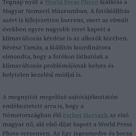
Tegnap nyílt a
World Press Photo
kiállítás a
Magyar Nemzeti Múzeumban. A fotókiállítás
azért is kifejezetten kurrens, mert az elmúlt
években egyre nagyobb teret kapott a
klímaváltozás kérdése is az alkotók körében.
Révész Tamás, a kiállítás koordinátora
elmondta, hogy a fotókon láthatóak a
klímaváltozás problémájának helyes és
helytelen kezelési módjai is.
A megnyitót megelőző sajtótájékoztatón
emlékeztetett arra is, hogy a
Németországban élő
Esther Horvath
az első
magyar nő, aki első díjat kapott a World Press
Photo versenyen. Az Egy jegesmedve és bocsa