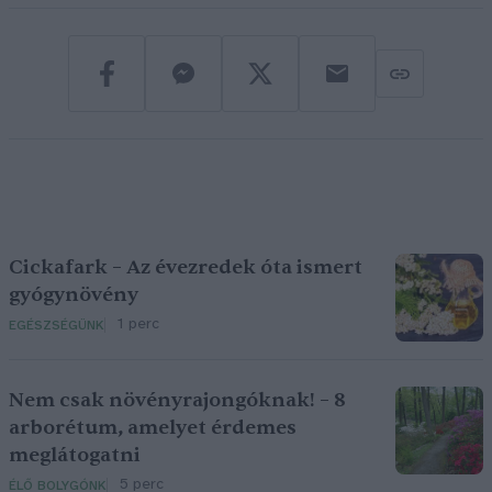
Cickafark – Az évezredek óta ismert
gyógynövény
1 perc
EGÉSZSÉGÜNK
Nem csak növényrajongóknak! – 8
arborétum, amelyet érdemes
meglátogatni
5 perc
ÉLŐ BOLYGÓNK