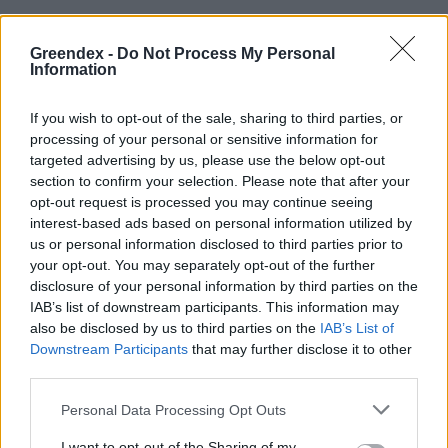
Greendex -
Do Not Process My Personal
Születésnapi programokkal várja a
Information
hétvégén a közönséget a 160 éves
Fővárosi Állatkert
If you wish to opt-out of the sale, sharing to third parties, or
processing of your personal or sensitive information for
ÉLŐ BOLYGÓNK
targeted advertising by us, please use the below opt-out
section to confirm your selection. Please note that after your
Szedd magad őszibarack: itt vannak
opt-out request is processed you may continue seeing
interest-based ads based on personal information utilized by
a legjobb lelőhelyek!
us or personal information disclosed to third parties prior to
your opt-out. You may separately opt-out of the further
SZEMLE
disclosure of your personal information by third parties on the
IAB’s list of downstream participants. This information may
also be disclosed by us to third parties on the
IAB’s List of
Downstream Participants
that may further disclose it to other
third parties.
Personal Data Processing Opt Outs
I want to opt-out of the Sharing of my