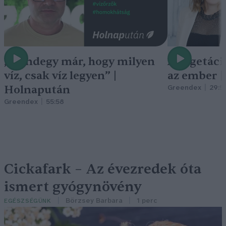
„Mindegy már, hogy milyen
A vegetáci
víz, csak víz legyen” |
az ember 
Holnapután
Greendex
29:5
Greendex
55:58
Cickafark – Az évezredek óta
ismert gyógynövény
Börzsey Barbara
1 perc
EGÉSZSÉGÜNK