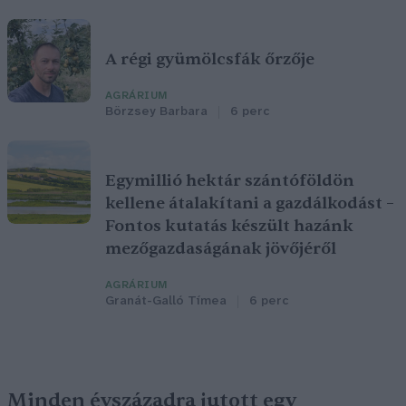
A régi gyümölcsfák őrzője
AGRÁRIUM
Börzsey Barbara
6 perc
Egymillió hektár szántóföldön
kellene átalakítani a gazdálkodást –
Fontos kutatás készült hazánk
mezőgazdaságának jövőjéről
AGRÁRIUM
Granát-Galló Tímea
6 perc
Minden évszázadra jutott egy