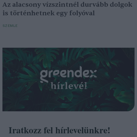
Az alacsony vízszintnél durvább dolgok
is történhetnek egy folyóval
SZEMLE
Iratkozz fel hírlevelünkre!