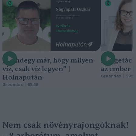
„Mindegy már, hogy milyen
A vegetáci
víz, csak víz legyen” |
az ember 
Holnapután
Greendex
29:5
Greendex
55:58
Nem csak növényrajongóknak!
– 8 arborétum, amelyet