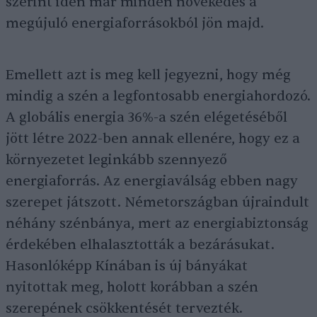
szerint idén már minden növekedés a
megújuló energiaforrásokból jön majd.
Emellett azt is meg kell jegyezni, hogy még
mindig a szén a legfontosabb energiahordozó.
A globális energia 36%-a szén elégetéséből
jött létre 2022-ben annak ellenére, hogy ez a
környezetet leginkább szennyező
energiaforrás. Az energiaválság ebben nagy
szerepet játszott. Németországban újraindult
néhány szénbánya, mert az energiabiztonság
érdekében elhalasztották a bezárásukat.
Hasonlóképp Kínában is új bányákat
nyitottak meg, holott korábban a szén
szerepének csökkentését tervezték.