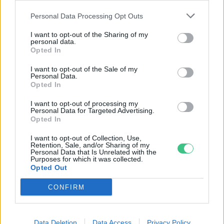
Personal Data Processing Opt Outs
I want to opt-out of the Sharing of my
personal data.
Magyarország tele van gyönyörű növényekkel, így arborétumokkal
Opted In
is. A jó idő beköszöntével érdemes minél többet felkeresni.
I want to opt-out of the Sale of my
Personal Data.
Opted In
Születésnapi programokkal várja a
hétvégén a közönséget a 160 éves
I want to opt-out of processing my
Personal Data for Targeted Advertising.
Fővárosi Állatkert
Opted In
ÉLŐ BOLYGÓNK
I want to opt-out of Collection, Use,
Retention, Sale, and/or Sharing of my
Personal Data that Is Unrelated with the
Szedd magad őszibarack: itt vannak
Purposes for which it was collected.
Opted Out
a legjobb lelőhelyek!
CONFIRM
SZEMLE
Data Deletion
Data Access
Privacy Policy