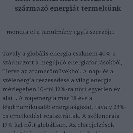
származó energiát termeltünk
– mondta el a tanulmány egyik szerzője.
Tavaly a globális energia csaknem 40%-a
származott a megújuló energiaforrásokból,
illetve az atomerőművekből. A nap- és a
szélenergia részesedése a világ energia
mérlegében 10-ről 12%-ra nőtt egyetlen év
alatt. A napenergia már 18 éve a
legdinamikusabb energiaágazat, tavaly 24%-
os emelkedést regisztráltak. A szélenergia
17%-kal nőtt globálisan. Az előrejelzések