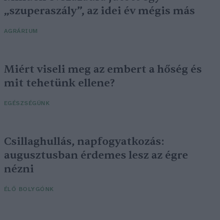
„szuperaszály”, az idei év mégis más
AGRÁRIUM
Miért viseli meg az embert a hőség és
mit tehetünk ellene?
EGÉSZSÉGÜNK
Csillaghullás, napfogyatkozás:
augusztusban érdemes lesz az égre
nézni
ÉLŐ BOLYGÓNK