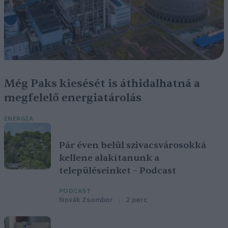
Még Paks kiesését is áthidalhatná a
megfelelő energiatárolás
ENERGIA
Pár éven belül szivacsvárosokká
kellene alakítanunk a
településeinket – Podcast
PODCAST
Novák Zsombor
2 perc