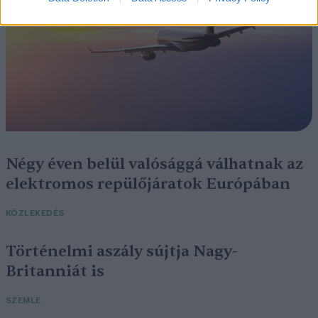
Négy éven belül valósággá válhatnak az
elektromos repülőjáratok Európában
KÖZLEKEDÉS
Történelmi aszály sújtja Nagy-
Britanniát is
SZEMLE