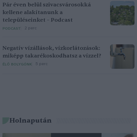
Pár éven belül szivacsvárosokká
kellene alakítanunk a
településeinket – Podcast
2 perc
PODCAST
Negatív vízállások, vízkorlátozások:
miképp takarékoskodhatsz a vízzel?
5 perc
ÉLŐ BOLYGÓNK
Holnapután