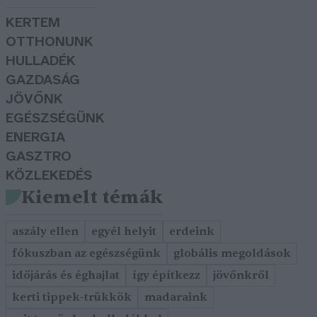
KERTEM
OTTHONUNK
HULLADÉK
GAZDASÁG
JÖVŐNK
EGÉSZSÉGÜNK
ENERGIA
GASZTRO
KÖZLEKEDÉS
Kiemelt témák
aszály ellen
egyél helyit
erdeink
fókuszban az egészségünk
globális megoldások
időjárás és éghajlat
így építkezz
jövőnkről
kerti tippek-trükkök
madaraink