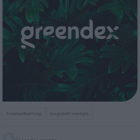
fenntarthatóság
megújuló energia