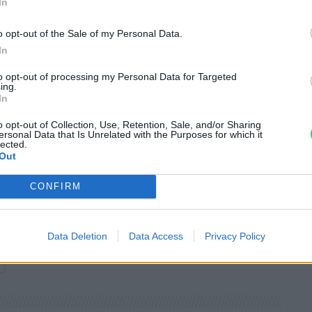
sát.
In
o opt-out of the Sale of my Personal Data.
ritkább kutyaféléi és egyben Afrika
In
. Mára kevesebb mint 500 példányuk él
to opt-out of processing my Personal Data for Targeted
ing.
In
o opt-out of Collection, Use, Retention, Sale, and/or Sharing
ersonal Data that Is Unrelated with the Purposes for which it
lected.
Out
CONFIRM
Data Deletion
Data Access
Privacy Policy