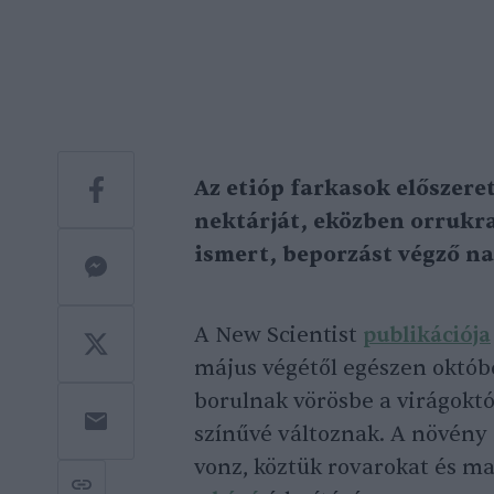
Az etióp farkasok előszeret
nektárját, eközben orrukra
ismert, beporzást végző na
A New Scientist
publikációja
május
végétől egészen októb
borulnak vörösbe a virágoktó
színűvé változnak. A növény r
vonz, köztük rovarokat és m