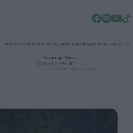
OTTHONUNK
JÖVŐNK
ENERGIA
HULLADÉK
GAZDASÁG
GASZTRO
Vasárnap
–
Napos
Max 34° / Min 18°
h
Csapadék: 0% (0 mm)
Szél: 6 km/h