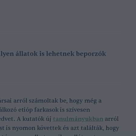
lyen állatok is lehetnek beporzók
sai arról számoltak be, hogy még a
lkozó etióp farkasok is szívesen
edvet. A kutatók új
tanulmányukban
arról
st is nyomon követtek és azt találták, hogy