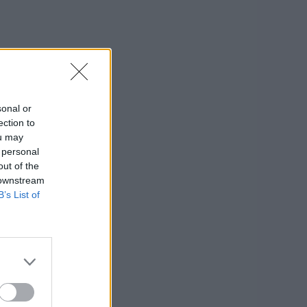
sonal or
ection to
ou may
 personal
out of the
 downstream
B’s List of