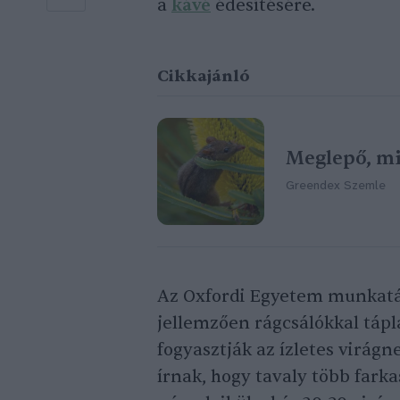
a
kávé
édesítésére.
Cikkajánló
Meglepő, mi
Greendex Szemle
Az Oxfordi Egyetem munkatár
jellemzően rágcsálókkal táplá
fogyasztják az ízletes virágn
írnak, hogy tavaly több farka