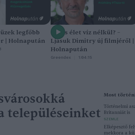
tüzek legfőbb
Nincs élet víz nélkül? –
r | Holnapután
Ljasuk Dimitry új filmjéről |
Holnapután
3
Greendex
1:04:15
csvárosokká
Történelmi asz
a településeinket
Britanniát is
SZEMLE
Elképesztő fel
mekkora a kü