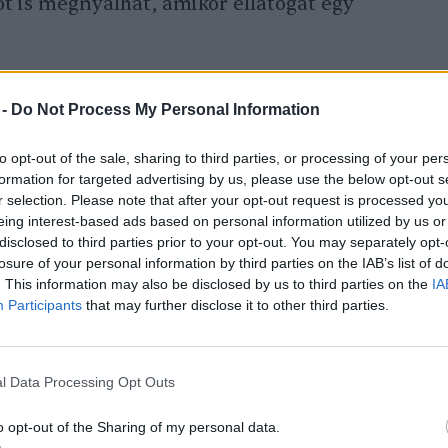
t is megnyalhat, amikor ellátogat egy
 -
Do Not Process My Personal Information
to opt-out of the sale, sharing to third parties, or processing of your per
formation for targeted advertising by us, please use the below opt-out s
orzókról: mit nevezhetünk
r selection. Please note that after your opt-out request is processed y
ek?
eing interest-based ads based on personal information utilized by us or
disclosed to third parties prior to your opt-out. You may separately opt-
losure of your personal information by third parties on the IAB’s list of
. This information may also be disclosed by us to third parties on the
IA
Participants
that may further disclose it to other third parties.
 időn keresztül nyalogatják az édes nektárt,
l Data Processing Opt Outs
en belepi a virágpor. Viselkedésükkel így
, de beporzó feladatot is ellátnak, ezzel
o opt-out of the Sharing of my personal data.