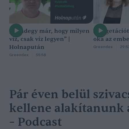
„Mindegy már, hogy milyen
A vegetáció
víz, csak víz legyen” |
oka az embe
Holnapután
Greendex
29:5
Greendex
55:58
Pár éven belül sziva
kellene alakítanunk 
– Podcast