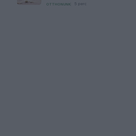
5 perc
OTTHONUNK