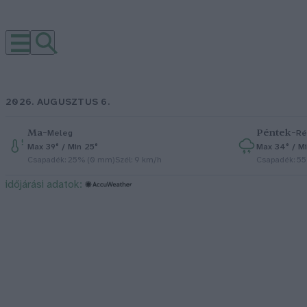
2026. AUGUSZTUS 6.
Ma
–
Péntek
–
Meleg
Ré
Max 39° / Min 25°
Max 34° / Mi
Csapadék: 25% (0 mm)
Szél: 9 km/h
Csapadék: 5
időjárási adatok: