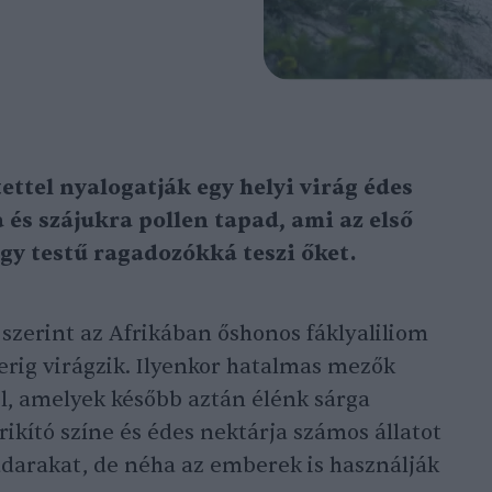
ettel nyalogatják egy helyi virág édes
 és szájukra pollen tapad, ami az első
gy testű ragadozókká teszi őket.
szerint az Afrikában őshonos fáklyaliliom
erig virágzik. Ilyenkor hatalmas mezők
l, amelyek később aztán élénk sárga
ikító színe és édes nektárja számos állatot
adarakat, de néha az emberek is használják