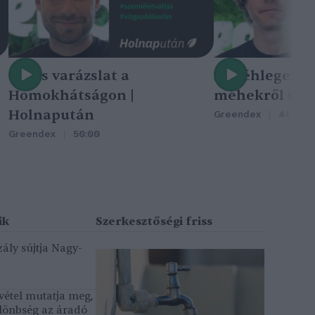
Nincs varázslat a
A méhlegelő 
Homokhátságon |
méhekről szól
Holnapután
Greendex
46:47
Greendex
50:00
ály sújtja Nagy-
vétel mutatja meg,
lönbség az áradó