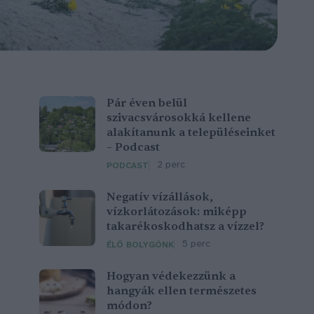
Pár éven belül
szivacsvárosokká kellene
alakítanunk a településeinket
– Podcast
2 perc
PODCAST
Negatív vízállások,
vízkorlátozások: miképp
takarékoskodhatsz a vízzel?
5 perc
ÉLŐ BOLYGÓNK
Hogyan védekezzünk a
hangyák ellen természetes
módon?