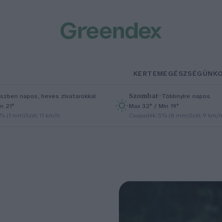
KERTEM
EGÉSZSÉGÜNK
Szombat
–
szben napos, heves zivatarokkal
Többnyire napos
n 21°
Max 32° / Min 19°
5% (1 mm)
Szél: 11 km/h
Csapadék: 5% (0 mm)
Szél: 9 km/