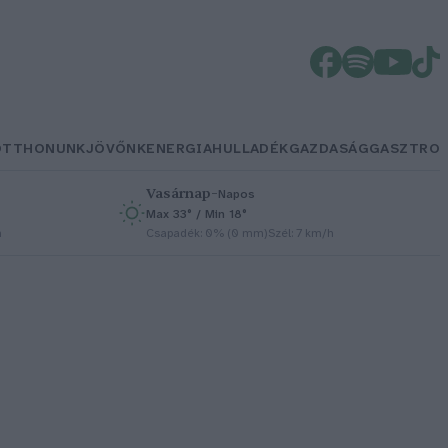
OTTHONUNK
JÖVŐNK
ENERGIA
HULLADÉK
GAZDASÁG
GASZTRO
Vasárnap
–
Napos
Max 33° / Min 18°
h
Csapadék: 0% (0 mm)
Szél: 7 km/h