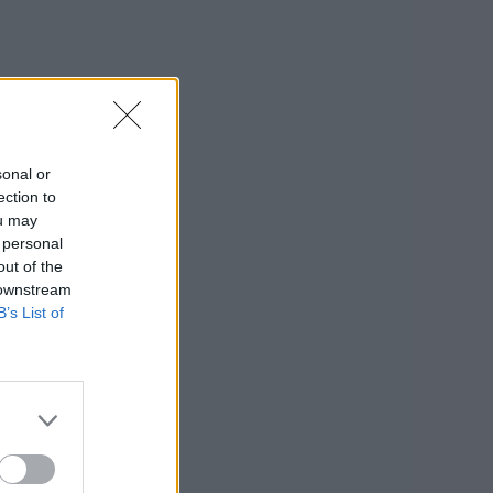
sonal or
ection to
ou may
 personal
out of the
 downstream
B’s List of