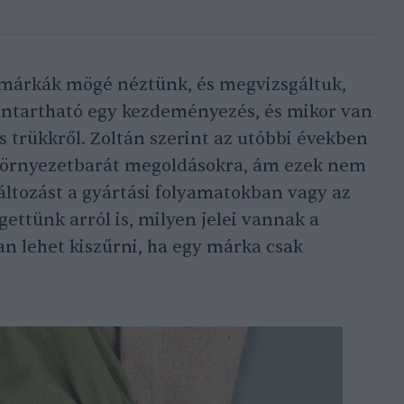
márkák mögé néztünk, és megvizsgáltuk,
nntartható egy kezdeményezés, és mikor van
trükkről. Zoltán szerint az utóbbi években
 környezetbarát megoldásokra, ám ezek nem
áltozást a gyártási folyamatokban vagy az
ettünk arról is, milyen jelei vannak a
an lehet kiszűrni, ha egy márka csak