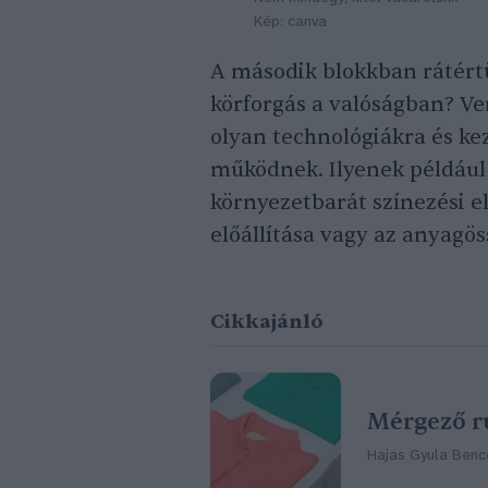
Kép: canva
A második blokkban rátértü
körforgás a valóságban? V
olyan technológiákra és k
működnek. Ilyenek például 
környezetbarát színezési e
előállítása vagy az anyagös
Cikkajánló
Mérgező r
Hajas Gyula Benc