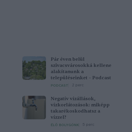
Pár éven belül
szivacsvárosokká kellene
alakítanunk a
településeinket – Podcast
2 perc
PODCAST
Negatív vízállások,
vízkorlátozások: miképp
takarékoskodhatsz a
vízzel?
5 perc
ÉLŐ BOLYGÓNK