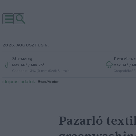
2026. AUGUSZTUS 6.
Ma
–
Péntek
–
Meleg
Ré
Max 40° / Min 25°
Max 34° / Mi
Csapadék: 3% (0 mm)
Szél: 6 km/h
Csapadék: 5
időjárási adatok:
Pazarló texti