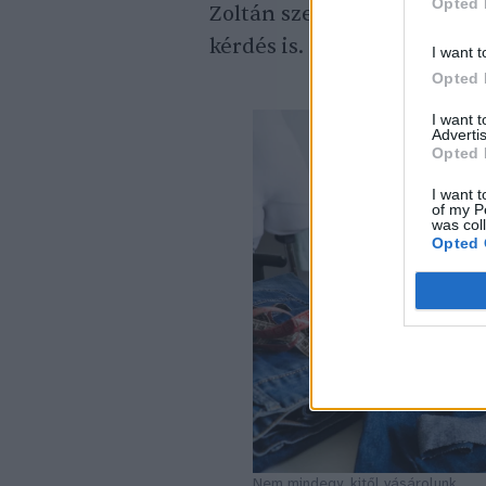
Opted 
Zoltán szerint ez nem csup
kérdés is.
I want t
Opted 
I want 
Advertis
Opted 
I want t
of my P
was col
Opted 
Nem mindegy, kitől vásárolunk