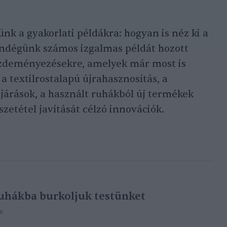
nk a gyakorlati példákra: hogyan is néz ki a
endégünk számos izgalmas példát hozott
ezdeményezésekre, amelyek már most is
a textilrostalapú újrahasznosítás, a
ljárások, a használt ruhákból új termékek
szetétel javítását célzó innovációk.
uhákba burkoljuk testünket
e