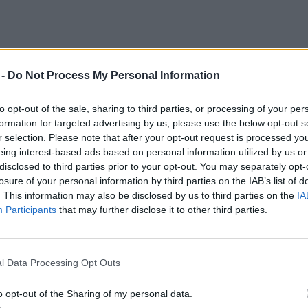
 -
Do Not Process My Personal Information
to opt-out of the sale, sharing to third parties, or processing of your per
formation for targeted advertising by us, please use the below opt-out s
r selection. Please note that after your opt-out request is processed y
eing interest-based ads based on personal information utilized by us or
disclosed to third parties prior to your opt-out. You may separately opt-
losure of your personal information by third parties on the IAB’s list of
án segített megérteni, mit is jelent
. This information may also be disclosed by us to third parties on the
IA
Participants
that may further disclose it to other third parties.
tilipar
fogalma. A jelenlegi divatipari modell
t, elad, kidob. Ezzel szemben a
körforgásos
ák, anyagok és erőforrások a lehető
l Data Processing Opt Outs
atban maradjanak újrahasznosítás,
o opt-out of the Sharing of my personal data.
akár teljes értékű visszaforgatás révén.