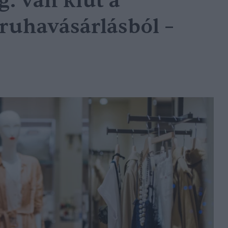
: van kiút a
ruhavásárlásból –