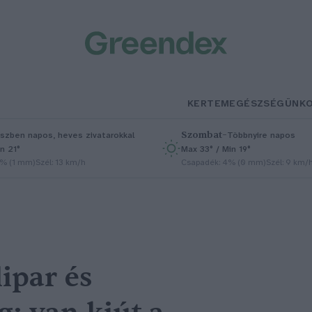
KERTEM
EGÉSZSÉGÜNK
Szombat
–
szben napos, heves zivatarokkal
Többnyire napos
n 21°
Max 33° / Min 19°
5% (1 mm)
Szél: 13 km/h
Csapadék: 4% (0 mm)
Szél: 9 km/
lipar és