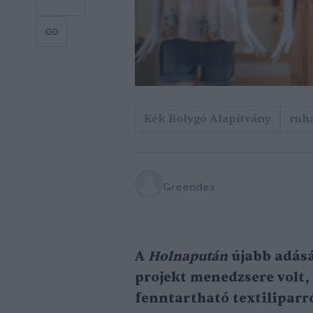
Kék Bolygó Alapítvány
ruh
Greendex
A
Holnapután
újabb adás
projekt menedzsere volt, 
fenntartható textiliparró