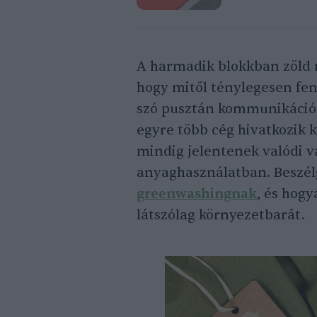
A harmadik blokkban zöld 
hogy mitől ténylegesen fe
szó pusztán kommunikációs 
egyre több cég hivatkozik
mindig jelentenek valódi v
anyaghasználatban. Beszélg
greenwashingnak
, és hogy
látszólag környezetbarát.