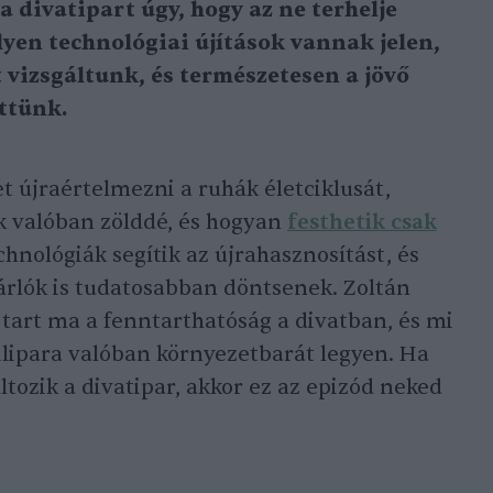
a divatipart úgy, hogy az ne terhelje
lyen technológiai újítások vannak jelen,
 vizsgáltunk, és természetesen a jövő
ettünk.
t újraértelmezni a ruhák életciklusát,
 valóban zölddé, és hogyan
festhetik csak
chnológiák segítik az újrahasznosítást, és
sárlók is tudatosabban döntsenek. Zoltán
 tart ma a fenntarthatóság a divatban, és mi
tilipara valóban környezetbarát legyen. Ha
tozik a divatipar, akkor ez az epizód neked