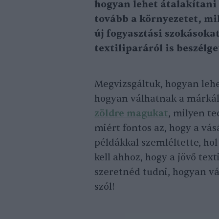
hogyan lehet átalakítani 
tovább a környezetet, mi
új fogyasztási szokásokat
textiliparáról is beszélg
Megvizsgáltuk, hogyan lehe
hogyan válhatnak a márkák
zöldre magukat
, milyen te
miért fontos az, hogy a vá
példákkal szemléltette, hol
kell ahhoz, hogy a jövő tex
szeretnéd tudni, hogyan vál
szól!