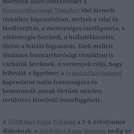
mérhetik össze ismereteiket a
Fenntarthatósági Témahét
idei kiemelt
témáihoz kapcsolódóan, melyek a talaj és
biodiverzitás, a mesterséges intelligencia, a
zöldenergia-források, a hulladékkezelés,
illetve a felelős fogyasztás. Ezek mellett
általános fenntarthatósági témákban is
várhatók kérdések. A versenyek célja, hogy
felhívják a figyelmet a
fenntarthatósággal
kapcsolatos tudás fontosságára és
bemutassák annak életünk minden
területére kiterjedő összefüggéseit.
A
ZöldOkos Kupa Tökmag
a 3-4. évfolyamos
diákoknak, a
ZöldOkos Kupa Magonc
pedig az