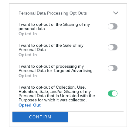
third parties.
Personal Data Processing Opt Outs
I want to opt-out of the Sharing of my
personal data.
Opted In
I want to opt-out of the Sale of my
Personal Data.
Opted In
I want to opt-out of processing my
Personal Data for Targeted Advertising.
Szöllősi Gáborral, a Gardenfutura ügyvezetőjével beszélgettünk.
Opted In
I want to opt-out of Collection, Use,
Retention, Sale, and/or Sharing of my
Történelmi aszály sújtja Nagy-
Personal Data that Is Unrelated with the
Purposes for which it was collected.
Britanniát is
Opted Out
SZEMLE
CONFIRM
Elképesztő felvétel mutatja meg,