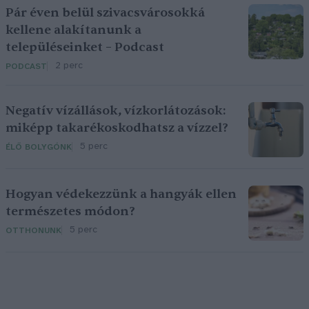
Pár éven belül szivacsvárosokká
kellene alakítanunk a
településeinket – Podcast
2 perc
PODCAST
Negatív vízállások, vízkorlátozások:
miképp takarékoskodhatsz a vízzel?
5 perc
ÉLŐ BOLYGÓNK
Hogyan védekezzünk a hangyák ellen
természetes módon?
5 perc
OTTHONUNK