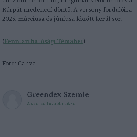
áll: 2 online forduló, 1 regionális elődöntő és a
Kárpát-medencei döntő. A verseny fordulóira
2025. márciusa és júniusa között kerül sor.
(
Fenntarthatósági Témahét
)
Fotó: Canva
Greendex Szemle
A szerző további cikkei