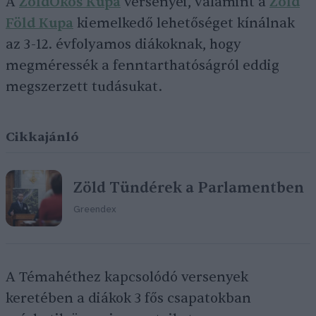
A
ZöldOkos Kupa
versenyei, valamint a
Zöld
Föld Kupa
kiemelkedő lehetőséget kínálnak
az 3-12. évfolyamos diákoknak, hogy
megméressék a fenntarthatóságról eddig
megszerzett tudásukat.
Cikkajánló
Zöld Tündérek a Parlamentben
Greendex
A Témahéthez kapcsolódó versenyek
keretében a diákok 3 fős csapatokban