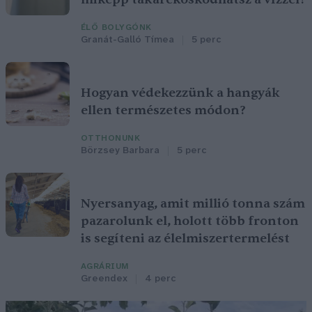
ÉLŐ BOLYGÓNK
Granát-Galló Tímea
5 perc
Hogyan védekezzünk a hangyák
ellen természetes módon?
OTTHONUNK
Börzsey Barbara
5 perc
Nyersanyag, amit millió tonna szám
pazarolunk el, holott több fronton
is segíteni az élelmiszertermelést
AGRÁRIUM
Greendex
4 perc