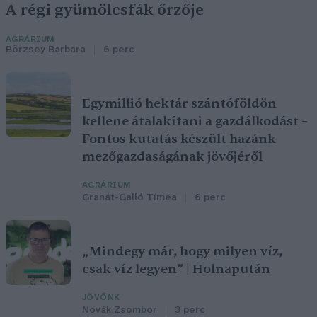
A régi gyümölcsfák őrzője
AGRÁRIUM
Börzsey Barbara
6 perc
Egymillió hektár szántóföldön
kellene átalakítani a gazdálkodást –
Fontos kutatás készült hazánk
mezőgazdaságának jövőjéről
AGRÁRIUM
Granát-Galló Tímea
6 perc
„Mindegy már, hogy milyen víz,
csak víz legyen” | Holnapután
JÖVŐNK
Novák Zsombor
3 perc