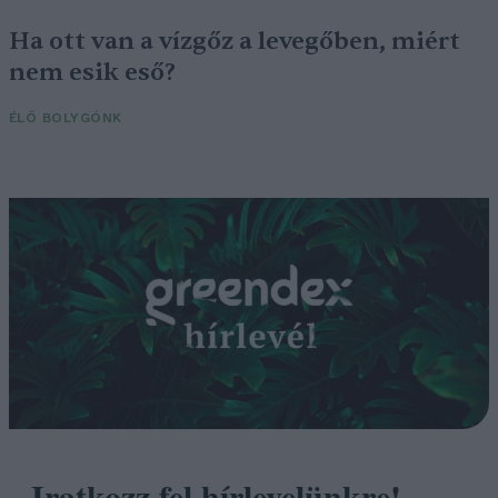
Ha ott van a vízgőz a levegőben, miért
nem esik eső?
ÉLŐ BOLYGÓNK
Iratkozz fel hírlevelünkre!