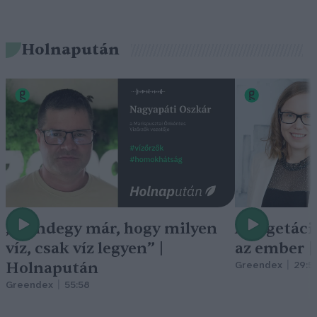
Holnapután
„Mindegy már, hogy milyen
A vegetáci
víz, csak víz legyen” |
az ember 
Holnapután
Greendex
29:5
Greendex
55:58