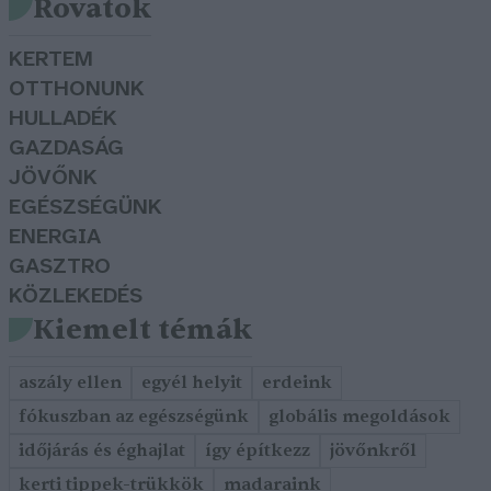
Rovatok
KERTEM
OTTHONUNK
HULLADÉK
GAZDASÁG
JÖVŐNK
EGÉSZSÉGÜNK
ENERGIA
GASZTRO
KÖZLEKEDÉS
Kiemelt témák
aszály ellen
egyél helyit
erdeink
fókuszban az egészségünk
globális megoldások
időjárás és éghajlat
így építkezz
jövőnkről
kerti tippek-trükkök
madaraink