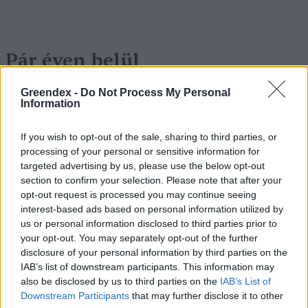
Pár éven belül
szivacsvárosokká kellene
Greendex -
Do Not Process My Personal
alakítanunk a településeinket –
Information
Podcast
If you wish to opt-out of the sale, sharing to third parties, or
processing of your personal or sensitive information for
Novák Zsombor
2 perc
PODCAST
targeted advertising by us, please use the below opt-out
section to confirm your selection. Please note that after your
opt-out request is processed you may continue seeing
interest-based ads based on personal information utilized by
us or personal information disclosed to third parties prior to
your opt-out. You may separately opt-out of the further
disclosure of your personal information by third parties on the
IAB’s list of downstream participants. This information may
also be disclosed by us to third parties on the
IAB’s List of
Downstream Participants
that may further disclose it to other