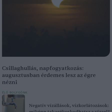
Csillaghullás, napfogyatkozás:
augusztusban érdemes lesz az égre
nézni
ÉLŐ BOLYGÓNK
Negatív vízállások, vízkorlátozások:
miképp takarékoskodhatsz a vízzel?