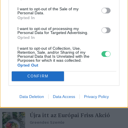
I want to opt-out of the Sale of my
Personal Data.
Opted In
Kevesebb szemét, büntetlen
I want to opt-out of processing my
élvezet – Grillezz fenntarthatóan!
Personal Data for Targeted Advertising.
Opted In
Granát-Galló Tímea
I want to opt-out of Collection, Use,
Retention, Sale, and/or Sharing of my
Personal Data that Is Unrelated with the
Purposes for which it was collected.
Opted Out
Az ínyencek kedvence, a
CONFIRM
rókagomba
Novák Zsombor
Data Deletion
Data Access
Privacy Policy
Újra itt az Európai Friss Akció
Greendex Szemle