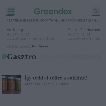
KERTEM
EGÉSZSÉGÜNK
OTTHONUNK
JÖVŐNK
ENERGIA
HULLA
–
–
Ma
Meleg
Péntek
Részben napos, 
Max 39° / Min 25°
Max 34° / Min 21°
Csapadék: 25% (0 mm)
Szél: 9 km/h
Csapadék: 55% (1 mm)
Szél: 
időjárási adatok:
Gasztro
Így tedd el télire a cukkinit!
Greendex Szemle
2 perc