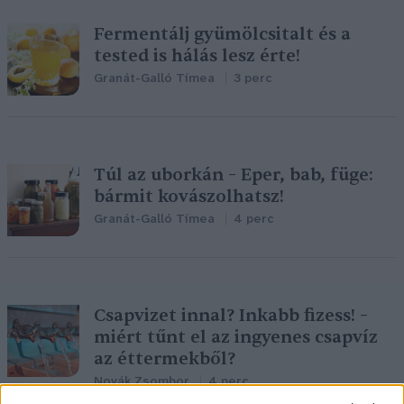
Fermentálj gyümölcsitalt és a
tested is hálás lesz érte!
Granát-Galló Tímea
3 perc
Túl az uborkán – Eper, bab, füge:
bármit kovászolhatsz!
Granát-Galló Tímea
4 perc
Csapvizet innal? Inkabb fizess! –
miért tűnt el az ingyenes csapvíz
az éttermekből?
Novák Zsombor
4 perc