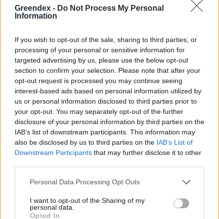
Greendex -
Do Not Process My Personal
Information
Ránk rúgta az ajtót a
If you wish to opt-out of the sale, sharing to third parties, or
kovászosuborka-szezon!
processing of your personal or sensitive information for
Novák Zsombor
5 perc
targeted advertising by us, please use the below opt-out
section to confirm your selection. Please note that after your
opt-out request is processed you may continue seeing
interest-based ads based on personal information utilized by
us or personal information disclosed to third parties prior to
Innovációs hullám söpör végig a
your opt-out. You may separately opt-out of the further
„mentes” termékek piacán
disclosure of your personal information by third parties on the
IAB’s list of downstream participants. This information may
Greendex Szemle
also be disclosed by us to third parties on the
IAB’s List of
Downstream Participants
that may further disclose it to other
third parties.
Personal Data Processing Opt Outs
Kombucha – Miért jó, és hogyan
készíts fermentált teát?
I want to opt-out of the Sharing of my
personal data.
Granát-Galló Tímea
Opted In