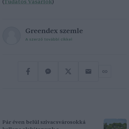
(
Tudatos Vásárlók
)
Greendex szemle
A szerző további cikkei
Pár éven belül szivacsvárosokká