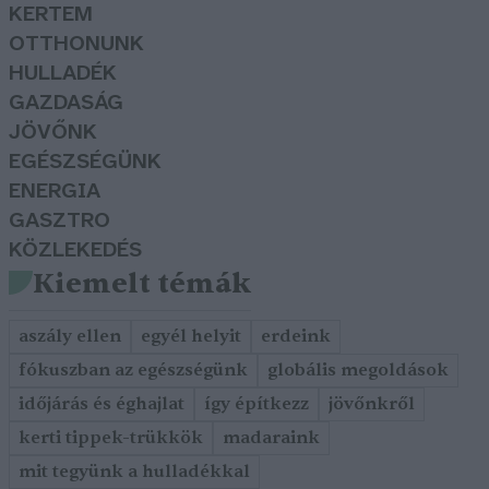
KERTEM
OTTHONUNK
HULLADÉK
GAZDASÁG
JÖVŐNK
EGÉSZSÉGÜNK
ENERGIA
GASZTRO
KÖZLEKEDÉS
Kiemelt témák
aszály ellen
egyél helyit
erdeink
fókuszban az egészségünk
globális megoldások
időjárás és éghajlat
így építkezz
jövőnkről
kerti tippek-trükkök
madaraink
mit tegyünk a hulladékkal