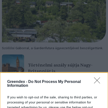
Szöllősi Gáborral, a Gardenfutura ügyvezetőjével beszélgettünk.
Történelmi aszály sújtja Nagy-
Britanniát is
SZEMLE
Greendex -
Do Not Process My Personal
Information
Elképesztő felvétel mutatja meg,
If you wish to opt-out of the sale, sharing to third parties, or
mekkora a különbség az áradó és a
processing of your personal or sensitive information for
kiszáradó Duna között
targeted advertising by us, please use the below opt-out