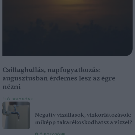
Csillaghullás, napfogyatkozás:
augusztusban érdemes lesz az égre
nézni
ÉLŐ BOLYGÓNK
Negatív vízállások, vízkorlátozások:
miképp takarékoskodhatsz a vízzel?
ÉLŐ BOLYGÓNK