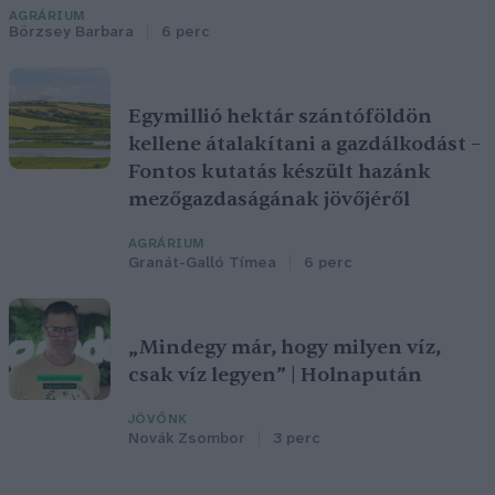
AGRÁRIUM
Börzsey Barbara
6 perc
Egymillió hektár szántóföldön
kellene átalakítani a gazdálkodást –
Fontos kutatás készült hazánk
mezőgazdaságának jövőjéről
AGRÁRIUM
Granát-Galló Tímea
6 perc
„Mindegy már, hogy milyen víz,
csak víz legyen” | Holnapután
JÖVŐNK
Novák Zsombor
3 perc