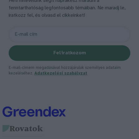
Heti hírlevelünk segít naprakész maradni a
fenntarthatóság legfontosabb témáiban. Ne maradj le,
iratkozz fel, és olvasd el cikkeinket!
Feliratkozom
E-mail-címem megadásával hozzájárulok személyes adataim
kezeléséhez.
Adatkezelési szabályzat
Rovatok