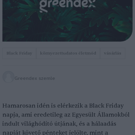
Black Friday
környezettudatos életmód
vásárlás
Greendex szemle
Hamarosan idén is elérkezik a Black Friday
napja, ami eredetileg az Egyesült Államokból
indult világhódító útjának, és a hálaadás
napját követő pénteket jelölte, mint a