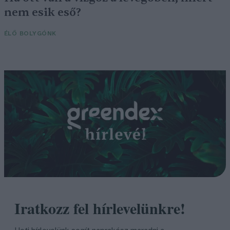
nem esik eső?
ÉLŐ BOLYGÓNK
Iratkozz fel hírlevelünkre!