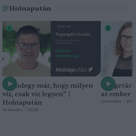
Holnapután
„Mindegy már, hogy milyen
A vegetáci
víz, csak víz legyen” |
az ember 
Holnapután
Greendex
29:5
Greendex
55:58