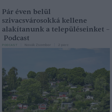
Pár éven belül
szivacsvárosokká kellene
alakítanunk a településeinket –
Podcast
Novák Zsombor
2 perc
PODCAST