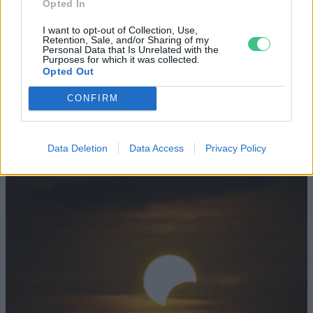
Minden évszázadra jutott egy
Opted In
„szuperaszály”, az idei év mégis más
I want to opt-out of Collection, Use,
Retention, Sale, and/or Sharing of my
Personal Data that Is Unrelated with the
AGRÁRIUM
Purposes for which it was collected.
Opted Out
Miért viseli meg az embert a hőség és
CONFIRM
mit tehetünk ellene?
EGÉSZSÉGÜNK
Data Deletion
Data Access
Privacy Policy