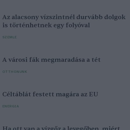
Az alacsony vízszintnél durvább dolgok
is történhetnek egy folyóval
SZEMLE
A városi fák megmaradása a tét
OTTHONUNK
Céltáblát festett magára az EU
ENERGIA
Ha ott van a vízgőz a levegőben, miért