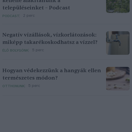
kellene alakítanunk a
településeinket – Podcast
2 perc
PODCAST
Negatív vízállások, vízkorlátozások:
miképp takarékoskodhatsz a vízzel?
5 perc
ÉLŐ BOLYGÓNK
Hogyan védekezzünk a hangyák ellen
természetes módon?
5 perc
OTTHONUNK