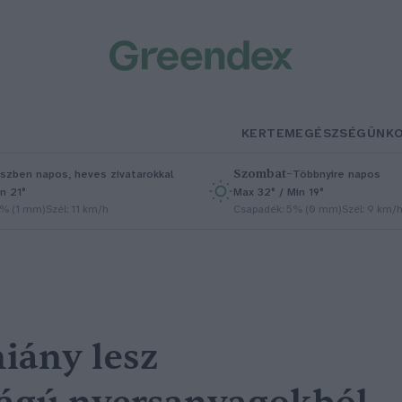
KERTEM
EGÉSZSÉGÜNK
Szombat
–
szben napos, heves zivatarokkal
Többnyire napos
n 21°
Max 32° / Min 19°
5% (1 mm)
Szél: 11 km/h
Csapadék: 5% (0 mm)
Szél: 9 km/
iány lesz