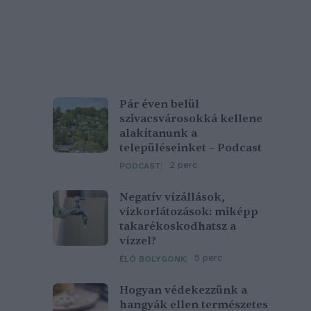
Pár éven belül
szivacsvárosokká kellene
alakítanunk a
településeinket – Podcast
2 perc
PODCAST
Negatív vízállások,
vízkorlátozások: miképp
takarékoskodhatsz a
vízzel?
5 perc
ÉLŐ BOLYGÓNK
Hogyan védekezzünk a
hangyák ellen természetes