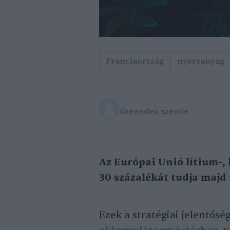
Franciaország
nyersanyag
Greendex szemle
Az Európai Unió lítium-, 
30 százalékát tudja majd
Ezek a stratégiai jelentős