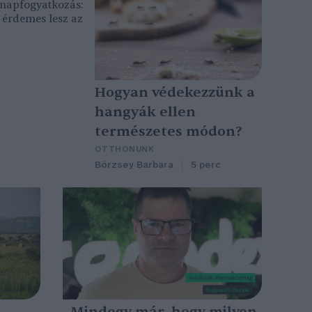
, napfogyatkozás:
érdemes lesz az
Hogyan védekezzünk a
hangyák ellen
természetes módon?
OTTHONUNK
Börzsey Barbara
5 perc
„Mindegy már, hogy milyen