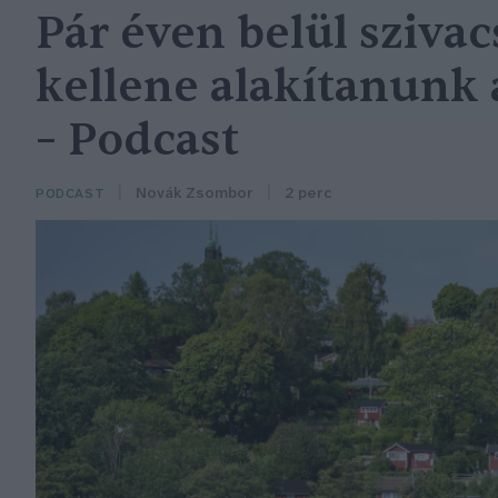
Pár éven belül sziva
kellene alakítanunk 
– Podcast
Novák Zsombor
2 perc
PODCAST