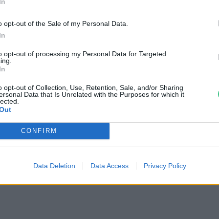
In
o opt-out of the Sale of my Personal Data.
In
to opt-out of processing my Personal Data for Targeted
ing.
In
o opt-out of Collection, Use, Retention, Sale, and/or Sharing
ersonal Data that Is Unrelated with the Purposes for which it
lected.
Out
tüzek legfőbb
Nincs élet víz nélkül? –
CONFIRM
r | Holnapután
Ljasuk Dimitry új filmjéről |
Holnapután
3
Data Deletion
Data Access
Privacy Policy
Greendex
1:04:15