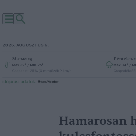
2026. AUGUSZTUS 6.
Ma
–
Péntek
–
Meleg
Ré
Max 39° / Min 25°
Max 34° / Mi
Csapadék: 25% (0 mm)
Szél: 9 km/h
Csapadék: 5
időjárási adatok:
Hamarosan h