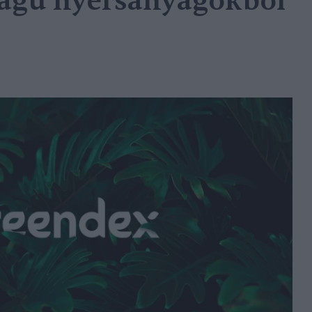
ságú nyersanyagokból