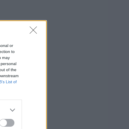
sonal or
ection to
ou may
 personal
out of the
 downstream
B’s List of