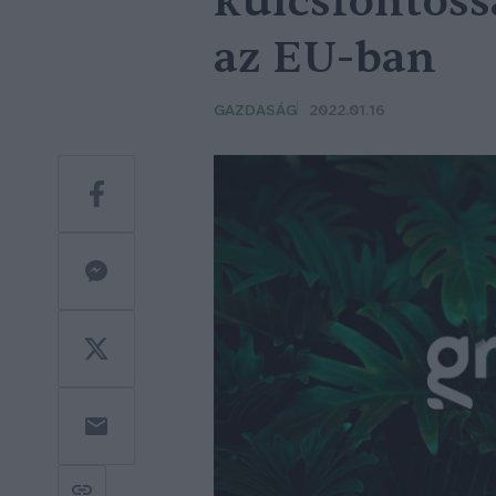
kulcsfontos
az EU-ban
GAZDASÁG
2022.01.16