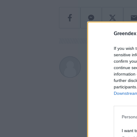
Greendex
If you wish 
sensitive in
confirm you
Greendex sz
continue se
A szerző további cikk
information 
further disc
participants
Downstream 
Persona
I want t