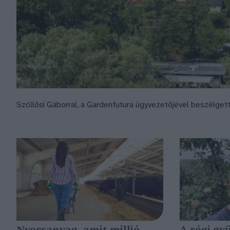
Szöllősi Gáborral, a Gardenfutura ügyvezetőjével beszélget
Nyersanyag, amit millió
A régi gy