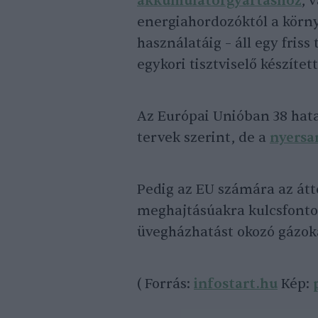
akkumulátorgyártáshoz
, 
energiahordozóktól a körny
használatáig – áll egy fris
egykori tisztviselő készíte
Az Európai Unióban 38 hat
tervek szerint, de a
nyersa
Pedig az EU számára az átt
meghajtásúakra kulcsfonto
üvegházhatást okozó gázoka
( Forrás:
infostart.hu
Kép: