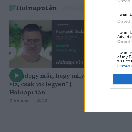
Opted 
Holnapután
I want t
Opted 
I want 
Advertis
Opted 
I want t
of my P
was col
Opted 
„Mindegy már, hogy milyen
A vegetáció
víz, csak víz legyen” |
oka az embe
Holnapután
Greendex
29:5
Greendex
55:58