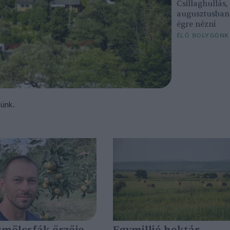
Csillaghullás
augusztusban 
égre nézni
ÉLŐ BOLYGÓNK
tünk.
ümölcsfák őrzője
Egymillió hektár