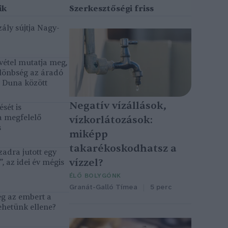
ály sújtja Nagy-
vétel mutatja meg,
lönbség az áradó
ó Duna között
Negatív vízállások,
sét is
a megfelelő
vízkorlátozások:
s
miképp
takarékoskodhatsz a
adra jutott egy
vízzel?
, az idei év mégis
ÉLŐ BOLYGÓNK
Granát-Galló Tímea
5 perc
eg az embert a
ehetünk ellene?