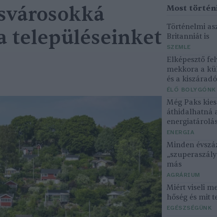
csvárosokká
Történelmi asz
a településeinket
Britanniát is
SZEMLE
Elképesztő fel
mekkora a kü
és a kiszárad
ÉLŐ BOLYGÓNK
Még Paks kiesé
áthidalhatná 
energiatárolá
ENERGIA
Minden évszáz
„szuperaszály”
más
AGRÁRIUM
Miért viseli m
hőség és mit t
EGÉSZSÉGÜNK