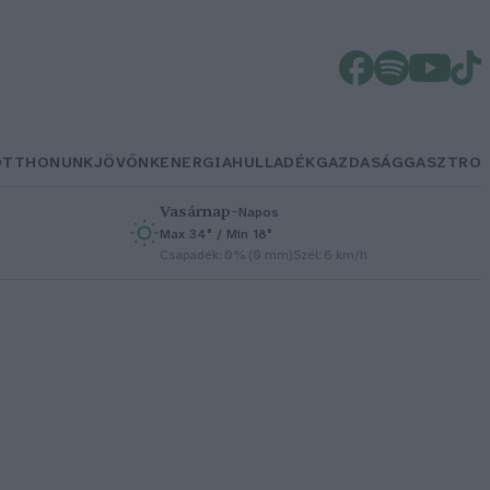
OTTHONUNK
JÖVŐNK
ENERGIA
HULLADÉK
GAZDASÁG
GASZTRO
Vasárnap
–
Napos
Max 34° / Min 18°
h
Csapadék: 0% (0 mm)
Szél: 6 km/h