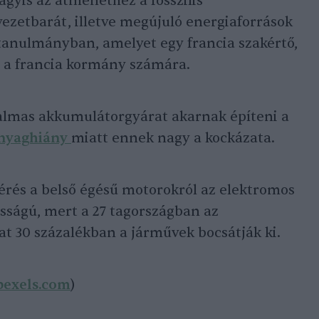
vagyis az átmenethez a fosszilis
ezetbarát, illetve megújuló energiaforrások
s tanulmányban, amelyet egy francia szakértő,
tt a francia kormány számára.
almas akkumulátorgyárat akarnak építeni a
nyaghiány
miatt ennek nagy a kockázata.
érés a belső égésű motorokról az elektromos
sságú, mert a 27 tagországban az
t 30 százalékban a járművek bocsátják ki.
pexels.com
)