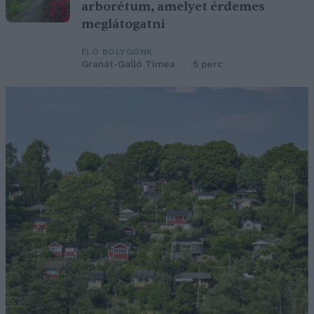
arborétum, amelyet érdemes
meglátogatni
ÉLŐ BOLYGÓNK
Granát-Galló Tímea
5 perc