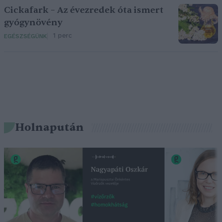
Cickafark – Az évezredek óta ismert
gyógynövény
1 perc
EGÉSZSÉGÜNK
Holnapután