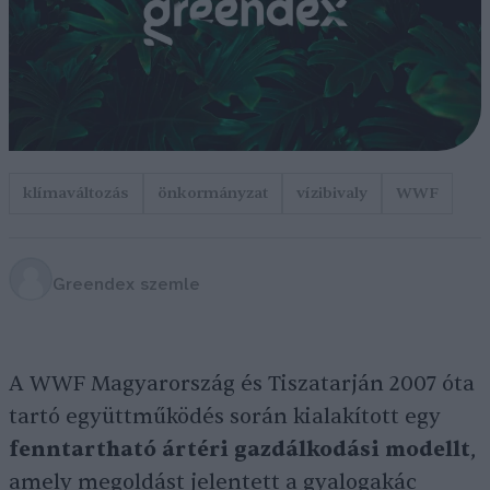
klímaváltozás
önkormányzat
vízibivaly
WWF
Greendex szemle
A WWF Magyarország és Tiszatarján 2007 óta
tartó együttműködés során kialakított egy
fenntartható ártéri gazdálkodási modellt
,
amely megoldást jelentett a gyalogakác