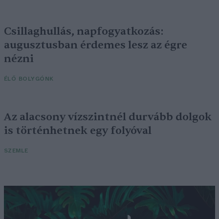
Csillaghullás, napfogyatkozás:
augusztusban érdemes lesz az égre
nézni
ÉLŐ BOLYGÓNK
Az alacsony vízszintnél durvább dolgok
is történhetnek egy folyóval
SZEMLE