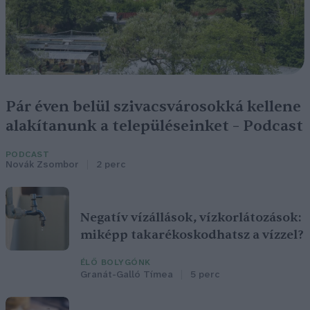
Pár éven belül szivacsvárosokká kellene
alakítanunk a településeinket – Podcast
PODCAST
Novák Zsombor
2 perc
Negatív vízállások, vízkorlátozások:
miképp takarékoskodhatsz a vízzel?
ÉLŐ BOLYGÓNK
Granát-Galló Tímea
5 perc