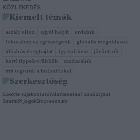
KÖZLEKEDÉS
Kiemelt témák
aszály ellen
egyél helyit
erdeink
fókuszban az egészségünk
globális megoldások
időjárás és éghajlat
így építkezz
jövőnkről
kerti tippek-trükkök
madaraink
mit tegyünk a hulladékkal
Szerkesztőség
Cookie tájékoztató
Adatkezelési szabályzat
Szerzői jogok
Impresszum