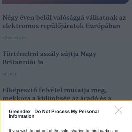
Négy éven belül valósággá válhatnak az
elektromos repülőjáratok Európában
KÖZLEKEDÉS
Történelmi aszály sújtja Nagy-
Britanniát is
SZEMLE
Elképesztő felvétel mutatja meg,
mekkora a különbség az áradó és a
kiszáradó Duna között
Greendex -
Do Not Process My Personal
Information
ÉLŐ BOLYGÓNK
If you wish to opt-out of the sale, sharing to third parties, or