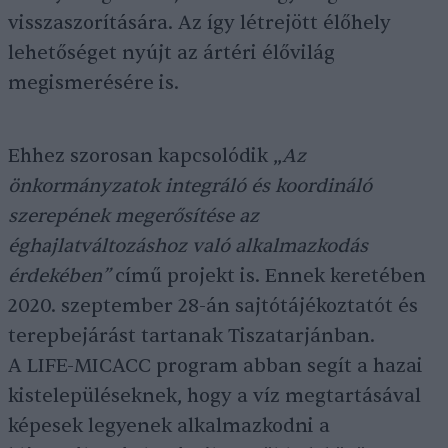
visszaszorítására. Az így létrejött élőhely
lehetőséget nyújt az ártéri élővilág
megismerésére is.
Ehhez szorosan kapcsolódik „
Az
önkormányzatok integráló és koordináló
szerepének megerősítése az
éghajlatváltozáshoz való alkalmazkodás
érdekében”
című projekt is. Ennek keretében
2020. szeptember 28-án sajtótájékoztatót és
terepbejárást tartanak Tiszatarjánban.
A LIFE-MICACC program abban segít a hazai
kistelepüléseknek, hogy a víz megtartásával
képesek legyenek alkalmazkodni a