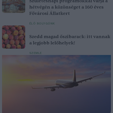
Születésnapi programokkal várja a
hétvégén a közönséget a 160 éves
Fővárosi Állatkert
ÉLŐ BOLYGÓNK
Szedd magad őszibarack: itt vannak
a legjobb lelőhelyek!
SZEMLE