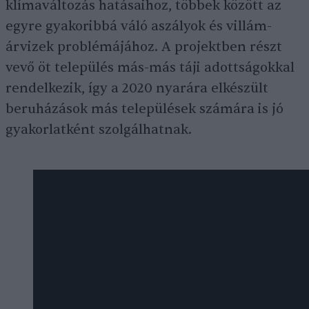
klímaváltozás hatásaihoz, többek között az
egyre gyakoribbá váló aszályok és villám­
árvizek problémájához. A projektben részt
vevő öt település más-más táji adottságokkal
rendelkezik, így a 2020 nyarára elkészült
beruházások más települések számára is jó
gyakorlatként szolgálhatnak.