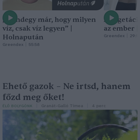
„Mindegy már, hogy milyen
A vegetáci
víz, csak víz legyen” |
az ember 
Holnapután
Greendex
29:5
Greendex
55:58
Ehető gazok – Ne irtsd, hanem
főzd meg őket!
Granát-Galló Tímea
4 perc
ÉLŐ BOLYGÓNK