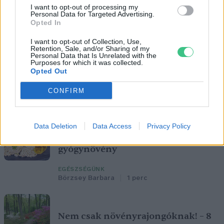
I want to opt-out of processing my
megfelelő energiatárolás
Personal Data for Targeted Advertising.
Opted In
ENERGIA
I want to opt-out of Collection, Use,
Retention, Sale, and/or Sharing of my
Vitorlavirág – Így lesz gyönyörű a te
Personal Data that Is Unrelated with the
Purposes for which it was collected.
lakásodban is
Opted Out
ÉLŐ BOLYGÓNK
CONFIRM
Lonkay Márta
4 perc
Data Deletion
Data Access
Privacy Policy
Cickafark – Az évezredek óta ismert
gyógynövény
EGÉSZSÉGÜNK
Börzsey Barbara
1 perc
Nem csak növényrajongóknak! – 8