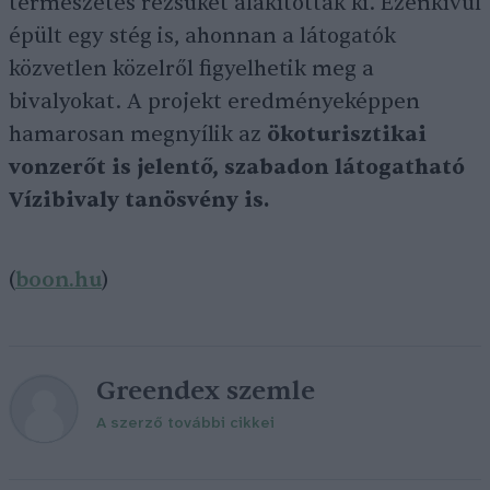
természetes rézsűket alakítottak ki. Ezenkívül
épült egy stég is, ahonnan a látogatók
közvetlen közelről figyelhetik meg a
bivalyokat. A projekt eredményeképpen
hamarosan megnyílik az
ökoturisztikai
vonzerőt is jelentő, szabadon látogatható
Vízibivaly tanösvény is.
(
boon.hu
)
Greendex szemle
A szerző további cikkei