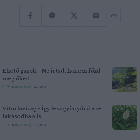
Ehető gazok – Ne irtsd, hanem főzd
meg őket!
4 perc
ÉLŐ BOLYGÓNK
Vitorlavirág – Így lesz gyönyörű a te
lakásodban is
4 perc
ÉLŐ BOLYGÓNK