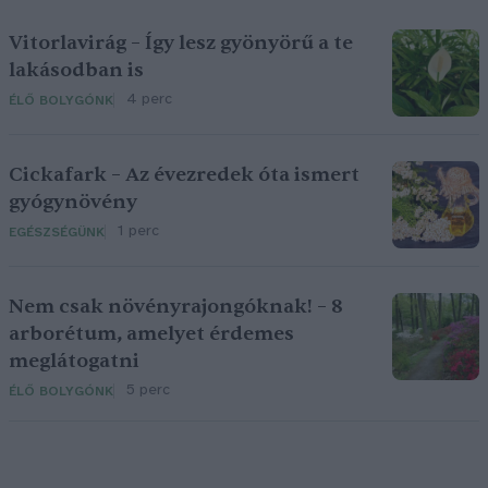
Vitorlavirág – Így lesz gyönyörű a te
lakásodban is
4 perc
ÉLŐ BOLYGÓNK
Cickafark – Az évezredek óta ismert
gyógynövény
1 perc
EGÉSZSÉGÜNK
Nem csak növényrajongóknak! – 8
arborétum, amelyet érdemes
meglátogatni
5 perc
ÉLŐ BOLYGÓNK