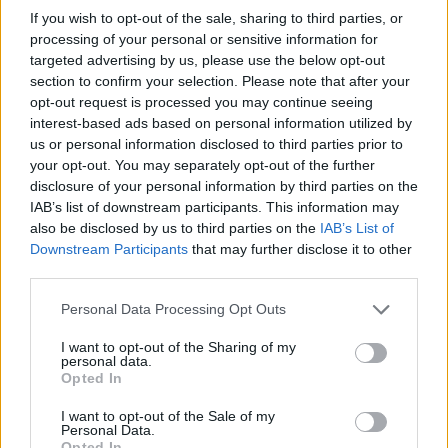
If you wish to opt-out of the sale, sharing to third parties, or
processing of your personal or sensitive information for
targeted advertising by us, please use the below opt-out
section to confirm your selection. Please note that after your
Vitorlavirág – Így lesz gyönyörű
opt-out request is processed you may continue seeing
interest-based ads based on personal information utilized by
a te lakásodban is
us or personal information disclosed to third parties prior to
your opt-out. You may separately opt-out of the further
Lonkay Márta
4 perc
ÉLŐ BOLYGÓNK
disclosure of your personal information by third parties on the
IAB’s list of downstream participants. This information may
also be disclosed by us to third parties on the
IAB’s List of
Downstream Participants
that may further disclose it to other
third parties.
Personal Data Processing Opt Outs
I want to opt-out of the Sharing of my
personal data.
Opted In
I want to opt-out of the Sale of my
Personal Data.
Opted In