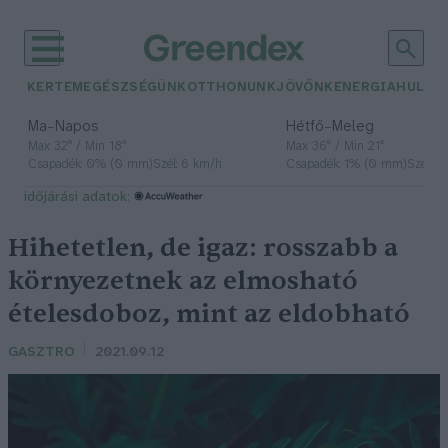
KERTEM
EGÉSZSÉGÜNK
OTTHONUNK
JÖVŐNK
ENERGIA
HULLA
–
–
Ma
Napos
Hétfő
Meleg
Max 32° / Min 18°
Max 36° / Min 21°
Csapadék: 0% (0 mm)
Szél: 6 km/h
Csapadék: 1% (0 mm)
Szél: 7
időjárási adatok:
Hihetetlen, de igaz: rosszabb a
környezetnek az elmosható
ételesdoboz, mint az eldobható
GASZTRO
2021.09.12