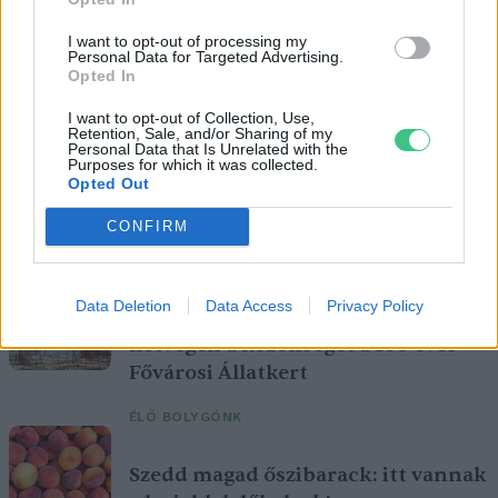
I want to opt-out of processing my
Personal Data for Targeted Advertising.
Opted In
I want to opt-out of Collection, Use,
Retention, Sale, and/or Sharing of my
Personal Data that Is Unrelated with the
Purposes for which it was collected.
Opted Out
A vitorlavirág ideális szobanövény, hiszen kiválóan tűri a meleget
CONFIRM
és a fényszegény környezetet.
Data Deletion
Data Access
Privacy Policy
Születésnapi programokkal várja a
hétvégén a közönséget a 160 éves
Fővárosi Állatkert
ÉLŐ BOLYGÓNK
Szedd magad őszibarack: itt vannak