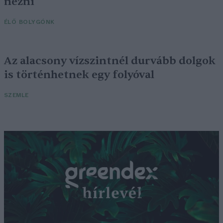
nézni
ÉLŐ BOLYGÓNK
Az alacsony vízszintnél durvább dolgok
is történhetnek egy folyóval
SZEMLE