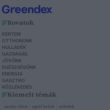
Rovatok
KERTEM
OTTHONUNK
HULLADÉK
GAZDASÁG
JÖVŐNK
EGÉSZSÉGÜNK
ENERGIA
GASZTRO
KÖZLEKEDÉS
Kiemelt témák
aszály ellen
egyél helyit
erdeink