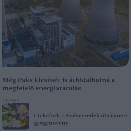
Még Paks kiesését is áthidalhatná a
megfelelő energiatárolás
ENERGIA
Cickafark – Az évezredek óta ismert
gyógynövény