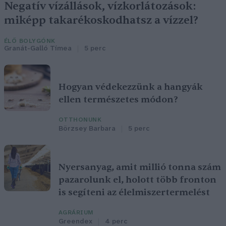
Negatív vízállások, vízkorlátozások:
miképp takarékoskodhatsz a vízzel?
ÉLŐ BOLYGÓNK
Granát-Galló Tímea
5 perc
Hogyan védekezzünk a hangyák
ellen természetes módon?
OTTHONUNK
Börzsey Barbara
5 perc
Nyersanyag, amit millió tonna szám
pazarolunk el, holott több fronton
is segíteni az élelmiszertermelést
AGRÁRIUM
Greendex
4 perc