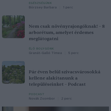
EGÉSZSÉGÜNK
Börzsey Barbara
1 perc
Nem csak növényrajongóknak! – 8
arborétum, amelyet érdemes
meglátogatni
ÉLŐ BOLYGÓNK
Granát-Galló Tímea
5 perc
Pár éven belül szivacsvárosokká
kellene alakítanunk a
településeinket – Podcast
PODCAST
Novák Zsombor
2 perc