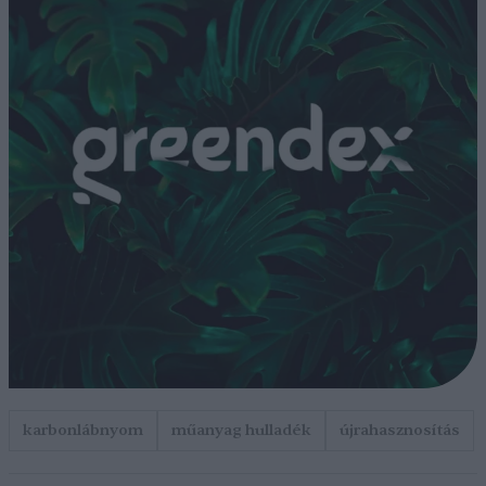
karbonlábnyom
műanyag hulladék
újrahasznosítás