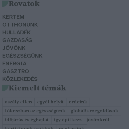
Rovatok
KERTEM
OTTHONUNK
HULLADÉK
GAZDASÁG
JÖVŐNK
EGÉSZSÉGÜNK
ENERGIA
GASZTRO
KÖZLEKEDÉS
Kiemelt témák
aszály ellen
egyél helyit
erdeink
fókuszban az egészségünk
globális megoldások
időjárás és éghajlat
így építkezz
jövőnkről
kerti tippek-trükkök
madaraink