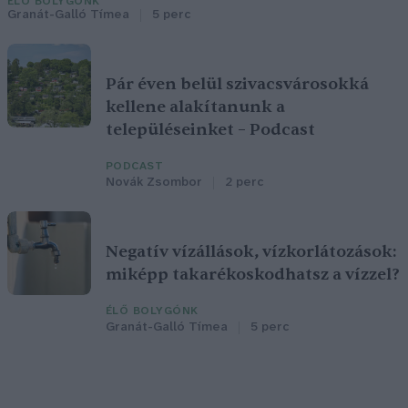
ÉLŐ BOLYGÓNK
Granát-Galló Tímea
5 perc
Pár éven belül szivacsvárosokká
kellene alakítanunk a
településeinket – Podcast
PODCAST
Novák Zsombor
2 perc
Negatív vízállások, vízkorlátozások:
miképp takarékoskodhatsz a vízzel?
ÉLŐ BOLYGÓNK
Granát-Galló Tímea
5 perc