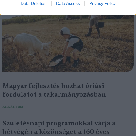
Data Deletion
Data Access
Privacy Policy
Magyar fejlesztés hozhat óriási
fordulatot a takarmányozásban
AGRÁRIUM
Születésnapi programokkal várja a
hétvégén a közönséget a 160 éves