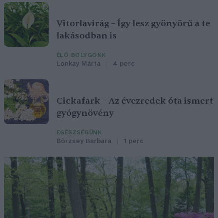
Vitorlavirág – Így lesz gyönyörű a te
lakásodban is
ÉLŐ BOLYGÓNK
Lonkay Márta
4 perc
Cickafark – Az évezredek óta ismert
gyógynövény
EGÉSZSÉGÜNK
Börzsey Barbara
1 perc