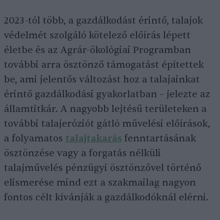
2023-tól több, a gazdálkodást érintő, talajok
védelmét szolgáló kötelező előírás lépett
életbe és az Agrár-ökológiai Programban
további arra ösztönző támogatást építettek
be, ami jelentős változást hoz a talajainkat
érintő gazdálkodási gyakorlatban – jelezte az
államtitkár. A nagyobb lejtésű területeken a
további talajeróziót gátló művelési előírások,
a folyamatos
talajtakarás
fenntartásának
ösztönzése vagy a forgatás nélküli
talajművelés pénzügyi ösztönzővel történő
elismerése mind ezt a szakmailag nagyon
fontos célt kívánják a gazdálkodóknál elérni.