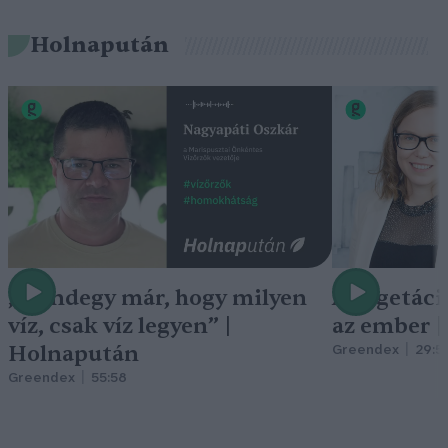
Holnapután
„Mindegy már, hogy milyen
A vegetáci
víz, csak víz legyen” |
az ember 
Holnapután
Greendex
29:5
Greendex
55:58