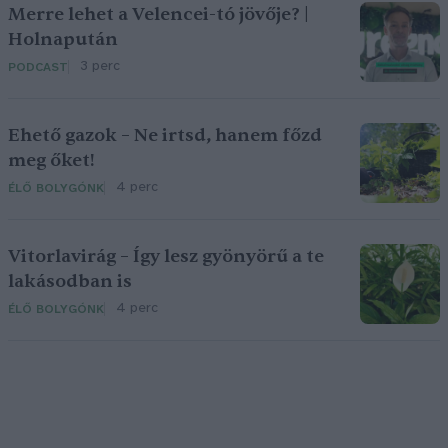
Merre lehet a Velencei-tó jövője? |
Holnapután
3 perc
PODCAST
Ehető gazok – Ne irtsd, hanem főzd
meg őket!
4 perc
ÉLŐ BOLYGÓNK
Vitorlavirág – Így lesz gyönyörű a te
lakásodban is
4 perc
ÉLŐ BOLYGÓNK