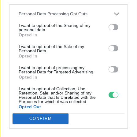
third parties.
Personal Data Processing Opt Outs
I want to opt-out of the Sharing of my
personal data.
Opted In
Rekord alacsony a Velencei-tó vízszintje. Alkalmazkodási válság
I want to opt-out of the Sale of my
Personal Data.
vagy ökológiai katasztrófa? Dr. Boromisza Zsomborral jártuk körbe
Opted In
a tó múltját, jelenét, jövőjét.
I want to opt-out of processing my
Personal Data for Targeted Advertising.
Opted In
A mesterséges intelligencia már
vírusokat is előállít
I want to opt-out of Collection, Use,
Retention, Sale, and/or Sharing of my
Personal Data that Is Unrelated with the
EGÉSZSÉGÜNK
Purposes for which it was collected.
Opted Out
Kerti sütögetés biztonságosan
CONFIRM
GASZTRO