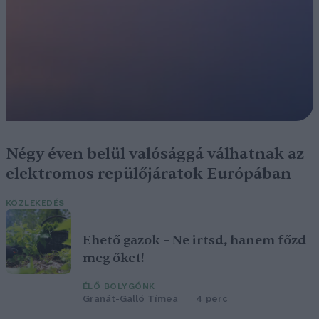
Négy éven belül valósággá válhatnak az
elektromos repülőjáratok Európában
KÖZLEKEDÉS
Ehető gazok – Ne irtsd, hanem főzd
meg őket!
ÉLŐ BOLYGÓNK
Granát-Galló Tímea
4 perc