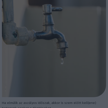
Ha elmúlik az aszályos időszak, akkor is szem előtt kell(ene)