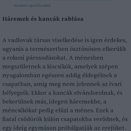
modern sportlovaké.
Háremek és kancák rablása
A vadlovak társas viselkedése is igen érdekes,
ugyanis a természetben ösztönösen elkerülik
a rokoni párosodásokat. A ménesben
megszületnek a kiscsikók, amelyek szépen
nyugalomban egészen addig éldegélnek a
csapatban, amíg meg nem jelennek az ivari
bélyegeik. Ekkor a kancák elvándorolnak, és
bekerülnek más, idegen háremekbe, a
méncsikókat pedig elűzi a ménes. Ezek a
fiatal csődörök külön csapatokba verődnek, és
egy ideig egymáson próbálgatják az erejüket.