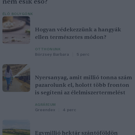
nem esik eső?
ÉLŐ BOLYGÓNK
Hogyan védekezzünk a hangyák
ellen természetes módon?
OTTHONUNK
Börzsey Barbara
5 perc
Nyersanyag, amit millió tonna szám
pazarolunk el, holott több fronton
is segíteni az élelmiszertermelést
AGRÁRIUM
Greendex
4 perc
Egymillió hektár szántóföldön