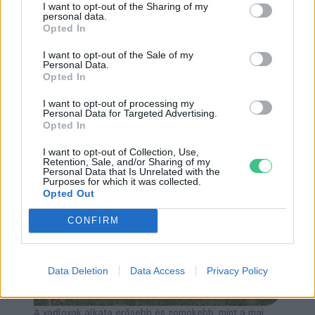
I want to opt-out of the Sharing of my
personal data.
évről évre levedlik, így az nem tud olyan
Opted In
hosszúra megnőni, hogy lekonyuljon. A
I want to opt-out of the Sale of my
patájukat sem kovács körmöli, hanem
Personal Data.
Opted In
folyamatosan, kagylósan elválik a lenőtt rész,
amelyet aztán a ló a száraz, kemény talajon
I want to opt-out of processing my
Personal Data for Targeted Advertising.
menet közben lever és elhagy.
Opted In
I want to opt-out of Collection, Use,
Retention, Sale, and/or Sharing of my
Personal Data that Is Unrelated with the
Purposes for which it was collected.
Opted Out
CONFIRM
Data Deletion
Data Access
Privacy Policy
A vadlovak alkata erősebb és zömökebb, mint a mai,