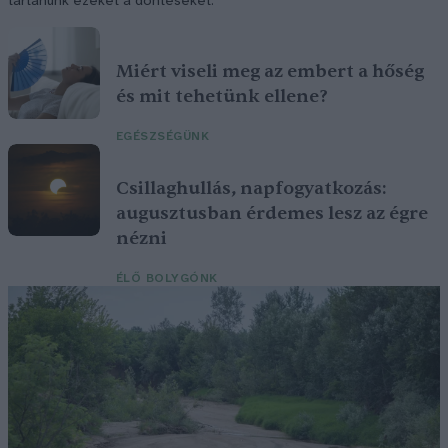
tartanunk ezeket a döntéseket.
Miért viseli meg az embert a hőség
és mit tehetünk ellene?
EGÉSZSÉGÜNK
Csillaghullás, napfogyatkozás:
augusztusban érdemes lesz az égre
nézni
ÉLŐ BOLYGÓNK