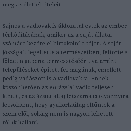
meg az életfeltételeit.
Sajnos a vadlovak is áldozatul estek az ember
térhódításának, amikor az a saját állatai
számára kezdte el birtokolni a tájat. A saját
jószágait legeltette a természetben, feltörte a
földet a gabona termesztéséért, valamint
településeket épített fel magának, emellett
pedig vadászott is a vadlovakra. Ennek
köszönhetően az eurázsiai vadló teljesen
kihalt, és az ázsiai alfaj létszáma is olyannyira
lecsökkent, hogy gyakorlatilag eltűntek a
szem elől, sokáig nem is nagyon lehetett
róluk hallani.