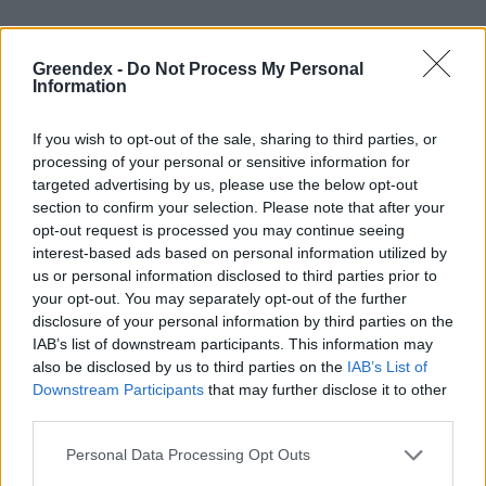
Ezek a lovak a mai, modern sportlófajtákhoz
Greendex -
Do Not Process My Personal
képest kisebb méretűek és jóval zömökebbek,
Information
erősebbek. Bár ottjártunkkor már a
If you wish to opt-out of the sale, sharing to third parties, or
legzordabb időjárástól is tökéletesen védő téli
processing of your personal or sensitive information for
szőrüket növesztették, nyáron
targeted advertising by us, please use the below opt-out
megfigyelhetők rajtuk az ősi jegyek, mint az
section to confirm your selection. Please note that after your
opt-out request is processed you may continue seeing
első lábaik hátulsó részén látható haránt
interest-based ads based on personal information utilized by
csíkok, valamint a „szíjalt hát”, azaz a
us or personal information disclosed to third parties prior to
your opt-out. You may separately opt-out of the further
gerincen végigfutó sötét csík.
disclosure of your personal information by third parties on the
IAB’s list of downstream participants. This information may
also be disclosed by us to third parties on the
IAB’s List of
Különbség még a házi lovakkal szemben, hogy
Downstream Participants
that may further disclose it to other
third parties.
a sörényük nem omlik le, hanem mindig
kefeszerűen felfelé áll. A vadon élő lovak
Personal Data Processing Opt Outs
ugyanis a szőrükkel együtt a sörényüket is