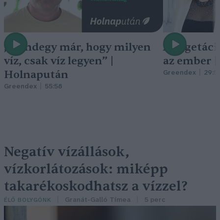
„Mindegy már, hogy milyen
A vegetáci
víz, csak víz legyen” |
az ember 
Holnapután
Greendex
29:5
Greendex
55:58
Negatív vízállások,
vízkorlátozások: miképp
takarékoskodhatsz a vízzel?
Granát-Galló Tímea
5 perc
ÉLŐ BOLYGÓNK