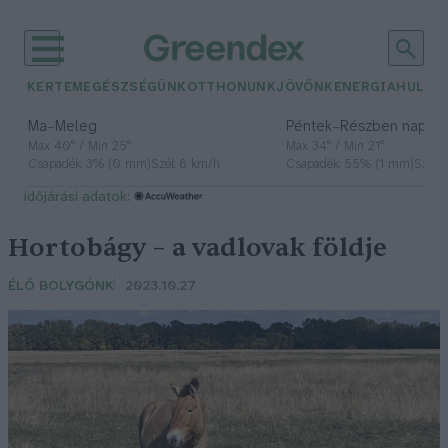
KERTEM
EGÉSZSÉGÜNK
OTTHONUNK
JÖVŐNK
ENERGIA
HULLA
–
–
Ma
Meleg
Péntek
Részben napos, 
Max 40° / Min 25°
Max 34° / Min 21°
Csapadék: 3% (0 mm)
Szél: 6 km/h
Csapadék: 55% (1 mm)
Szél: 
időjárási adatok:
Hortobágy – a vadlovak földje
ÉLŐ BOLYGÓNK
2023.10.27