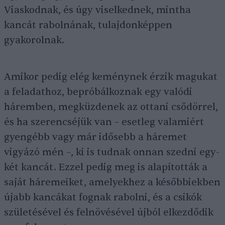
Viaskodnak, és úgy viselkednek, mintha
kancát rabolnának, tulajdonképpen
gyakorolnak.
Amikor pedig elég keménynek érzik magukat
a feladathoz, bepróbálkoznak egy valódi
háremben, megküzdenek az ottani csődörrel,
és ha szerencséjük van – esetleg valamiért
gyengébb vagy már idősebb a háremet
vigyázó mén –, ki is tudnak onnan szedni egy-
két kancát. Ezzel pedig meg is alapították a
saját háremeiket, amelyekhez a későbbiekben
újabb kancákat fognak rabolni, és a csikók
születésével és felnövésével újból elkezdődik