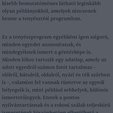
kisebb bemutatóménes látható leginkább
olyan példányokból, amelyek nincsenek
benne a tenyésztési programban.
Ez a tenyészprogram egyébként igen szigorú,
minden egyedet azonosítanak, és
mindegyiknek ismert a géntérképe is.
Minden lóhoz tartozik egy adatlap, amely az
adott egyedről számos fotót tartalmaz –
elölről, hátulról, oldalról, nyári és téli szőrben
is –, valamint fel vannak tüntetve az egyedi
bélyegeik is, mint például sebhelyek, különös
ismertetőjegyek. Ennek a pontos
nyilvántartásnak és a rokoni szálak teljeskörű
ismeretének köszönhetően elkerülhető a