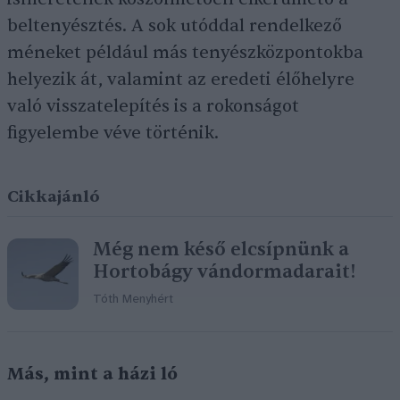
beltenyésztés. A sok utóddal rendelkező
méneket például más tenyészközpontokba
helyezik át, valamint az eredeti élőhelyre
való visszatelepítés is a rokonságot
figyelembe véve történik.
Cikkajánló
Még nem késő elcsípnünk a
Hortobágy vándormadarait!
Tóth Menyhért
Más, mint a házi ló