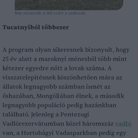
Már növesztik a téli szőrt a vadlovak.
Tucatnyiból többezer
A program olyan sikeresnek bizonyult, hogy
25 év alatt a maroknyi ménesből több mint
kétezer egyedre nőtt a lovak száma. A
visszatelepítésnek köszönhetően mára az
állatok legnagyobb számban ismét az
őshazában, Mongóliában élnek, a második
legnagyobb populáció pedig hazánkban
található. Jelenleg a Pentezugi
Vadlórezervátumban közel háromszáz
vadló
van, a Hortobágyi Vadasparkban pedig egy