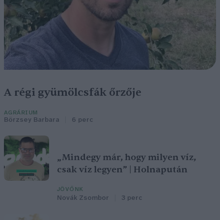
A régi gyümölcsfák őrzője
AGRÁRIUM
Börzsey Barbara
6 perc
„Mindegy már, hogy milyen víz,
csak víz legyen” | Holnapután
JÖVŐNK
Novák Zsombor
3 perc