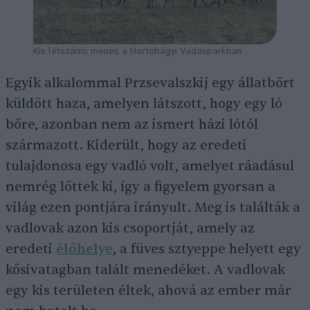
Kis létszámú ménes a Hortobágyi Vadasparkban
Egyik alkalommal Przsevalszkij egy állatbőrt
küldött haza, amelyen látszott, hogy egy ló
bőre, azonban nem az ismert házi lótól
származott. Kiderült, hogy az eredeti
tulajdonosa egy vadló volt, amelyet ráadásul
nemrég lőttek ki, így a figyelem gyorsan a
világ ezen pontjára irányult. Meg is találták a
vadlovak azon kis csoportját, amely az
eredeti
élőhelye
, a füves sztyeppe helyett egy
kősivatagban talált menedéket. A vadlovak
egy kis területen éltek, ahová az ember már