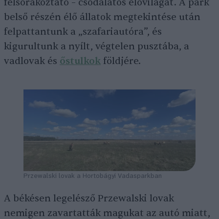
felsorakoztató – csodálatos élővilágát. A park
belső részén élő állatok megtekintése után
felpattantunk a „szafariautóra”, és
kigurultunk a nyílt, végtelen pusztába, a
vadlovak és
őstulkok
földjére.
Przewalski lovak a Hortobágyi Vadasparkban
A békésen legelésző Przewalski lovak
nemigen zavartatták magukat az autó miatt,