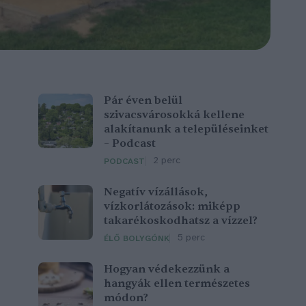
Pár éven belül
szivacsvárosokká kellene
alakítanunk a településeinket
– Podcast
2 perc
PODCAST
Negatív vízállások,
vízkorlátozások: miképp
takarékoskodhatsz a vízzel?
5 perc
ÉLŐ BOLYGÓNK
Hogyan védekezzünk a
hangyák ellen természetes
módon?