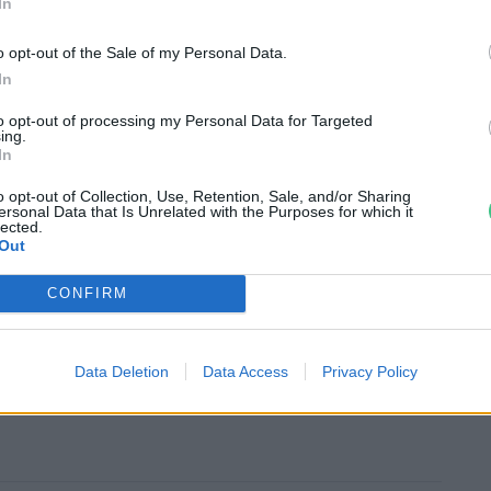
In
e kapcsán megnövekedett az érdeklődés a
a módosabb öltözködés iránt. A díszesen
o opt-out of the Sale of my Personal Data.
In
terjedt darabjai voltak Békés
letének. 2021-ben a „Békés megyei
to opt-out of processing my Personal Data for Targeted
ing.
felkerült a Szellemi Kulturális Örökség
In
o opt-out of Collection, Use, Retention, Sale, and/or Sharing
ersonal Data that Is Unrelated with the Purposes for which it
lected.
Out
CONFIRM
ürkemarha nemzeti kincs
Data Deletion
Data Access
Privacy Policy