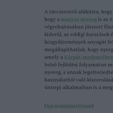
A tárcavezető aláhúzta, hogy 
hogy a
magyar nyereg
is az 
végrehajtásában játszott fős
kiderül, az eddigi kutatások 
közgyűjtemények anyagát fel
megállapíthatjuk, hogy nyerg
amely a
Kárpát-medencébe
belső fejlődési folyamaton 
nyereg, s annak legelterjedte
használatból való kiszorulás
ünnepi alkalmaiban is a meg
(
Agrárminisztérium
)