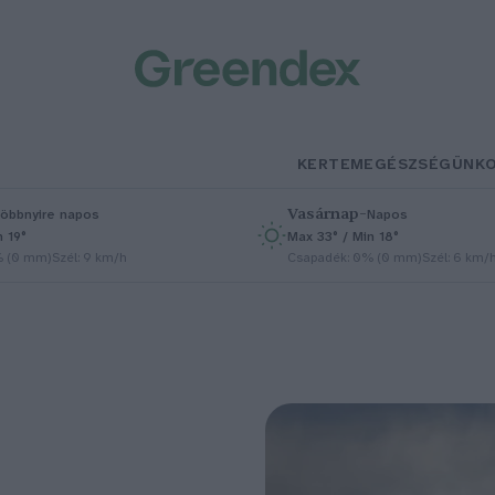
KERTEM
EGÉSZSÉGÜNK
Vasárnap
–
öbbnyire napos
Napos
n 19°
Max 33° / Min 18°
% (0 mm)
Szél: 9 km/h
Csapadék: 0% (0 mm)
Szél: 6 km/