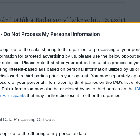
vánították a Badacsonyi kéknyelűt. Ez azért
a, mert alig 45 hektáron termesztik ezt a
 -
Do Not Process My Personal Information
 hogy a
világ legjobb borává
választották az
t. A kéknyelűt autochton fajtának, vagyis
to opt-out of the sale, sharing to third parties, or processing of your per
formation for targeted advertising by us, please use the below opt-out s
t, tehát őshonos fajtának tekinti a
r selection. Please note that after your opt-out request is processed y
eing interest-based ads based on personal information utilized by us or
disclosed to third parties prior to your opt-out. You may separately opt-
losure of your personal information by third parties on the IAB’s list of
és szintén a Magyar Értéktár része. Az
. This information may also be disclosed by us to third parties on the
IA
Participants
that may further disclose it to other third parties.
gy olyan élő közösségek űzik a mai napig
lismerése fontos ahhoz, hogy a jövő
tsük ezt a hagyományt. A Békés
l Data Processing Opt Outs
8. század első felében jelent meg
o opt-out of the Sharing of my personal data.
megalakult az első céh. A 19. században a