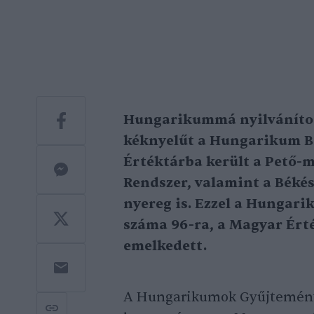
Hungarikummá nyilvánított
kéknyelűt a Hungarikum Bi
Értéktárba került a Pető-
Rendszer, valamint a Béké
nyereg is. Ezzel a Hungar
száma 96-ra, a Magyar Érté
emelkedett.
A Hungarikumok Gyűjteményé