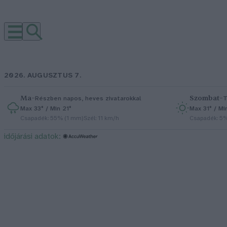
2026. AUGUSZTUS 7.
Ma
–
Szombat
–
Részben napos, heves zivatarokkal
T
Max 33° / Min 21°
Max 31° / Mi
Csapadék: 55% (1 mm)
Szél: 11 km/h
Csapadék: 5
időjárási adatok: