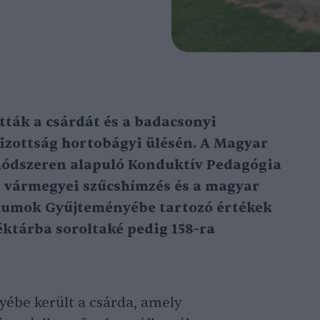
ák a csárdát és a badacsonyi
zottság hortobágyi ülésén. A Magyar
módszeren alapuló Konduktív Pedagógia
s vármegyei szűcshímzés és a magyar
ikumok Gyűjteményébe tartozó értékek
ktárba soroltaké pedig 158-ra
be került a csárda, amely