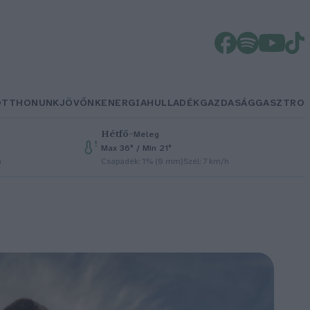
OTTHONUNK
JÖVŐNK
ENERGIA
HULLADÉK
GAZDASÁG
GASZTRO
Hétfő
–
Meleg
Max 36° / Min 21°
h
Csapadék: 1% (0 mm)
Szél: 7 km/h