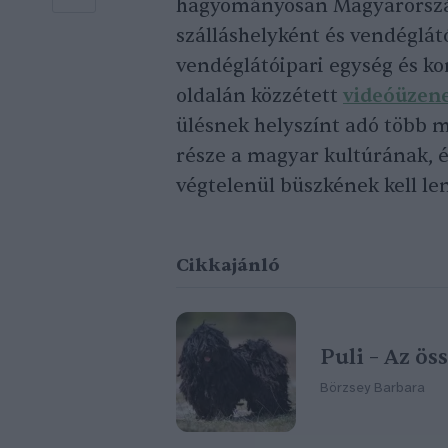
hagyományosan Magyarországr
szálláshelyként és vendéglát
vendéglátóipari egység és k
oldalán közzétett
videóüzen
ülésnek helyszínt adó több 
része a magyar kultúrának, é
végtelenül büszkének kell le
Cikkajánló
Puli – Az ö
Börzsey Barbara