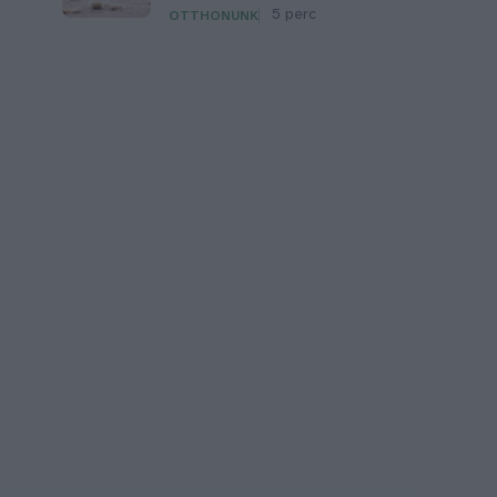
5 perc
OTTHONUNK