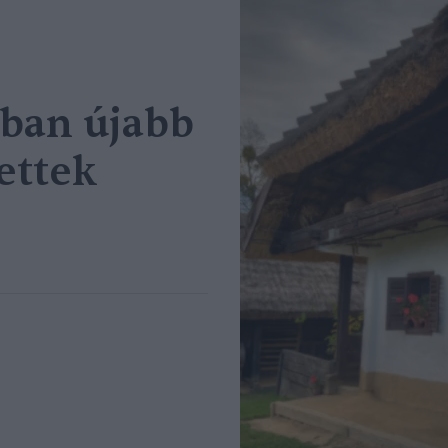
ában újabb
ettek