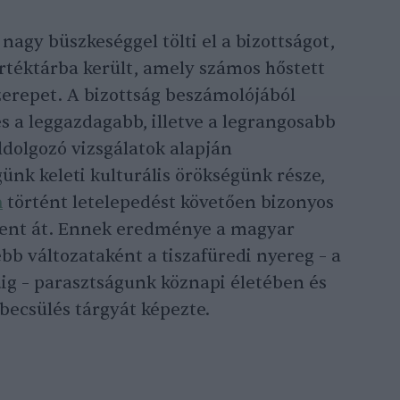
nagy büszkeséggel tölti el a bizottságot,
értéktárba került, amely számos hőstett
zerepet. A bizottság beszámolójából
és a leggazdagabb, illetve a legrangosabb
dolgozó vizsgálatok alapján
ünk keleti kulturális örökségünk része,
n
történt letelepedést követően bizonyos
ment át. Ennek eredménye a magyar
bb változataként a tiszafüredi nyereg – a
áig – parasztságunk köznapi életében és
becsülés tárgyát képezte.