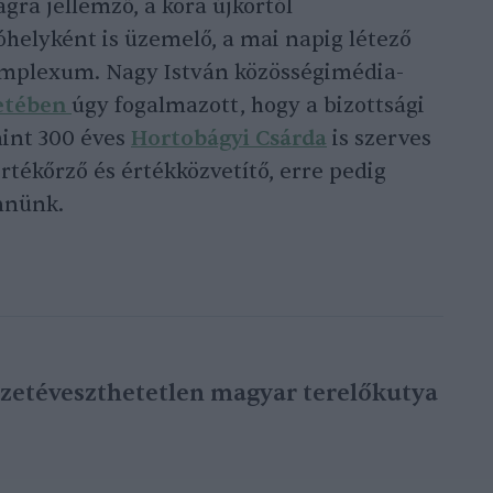
a jellemző, a kora újkortól
óhelyként is üzemelő, a mai napig létező
omplexum. Nagy István közösségimédia-
etében
úgy fogalmazott, hogy a bizottsági
mint 300 éves
Hortobágyi Csárda
is szerves
rtékőrző és értékközvetítő, erre pedig
nnünk.
sszetéveszthetetlen magyar terelőkutya