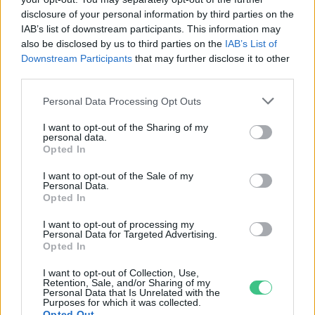
hétvégén a közönséget a 160 éves
disclosure of your personal information by third parties on the
Fővárosi Állatkert
IAB’s list of downstream participants. This information may
also be disclosed by us to third parties on the
IAB’s List of
ÉLŐ BOLYGÓNK
Downstream Participants
that may further disclose it to other
third parties.
Szedd magad őszibarack: itt vannak
a legjobb lelőhelyek!
Personal Data Processing Opt Outs
I want to opt-out of the Sharing of my
SZEMLE
personal data.
Opted In
I want to opt-out of the Sale of my
Personal Data.
Opted In
I want to opt-out of processing my
Personal Data for Targeted Advertising.
Opted In
I want to opt-out of Collection, Use,
Retention, Sale, and/or Sharing of my
Personal Data that Is Unrelated with the
Purposes for which it was collected.
Opted Out