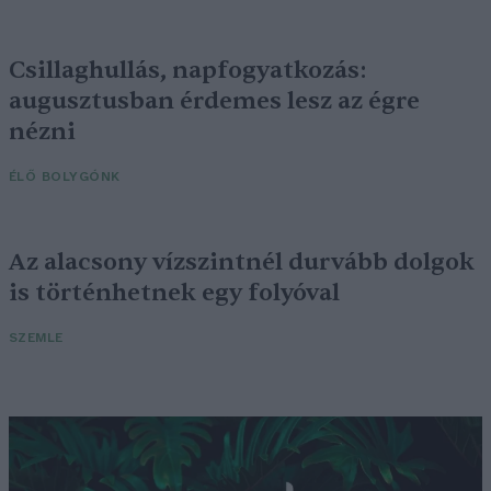
Csillaghullás, napfogyatkozás:
augusztusban érdemes lesz az égre
nézni
ÉLŐ BOLYGÓNK
Az alacsony vízszintnél durvább dolgok
is történhetnek egy folyóval
SZEMLE