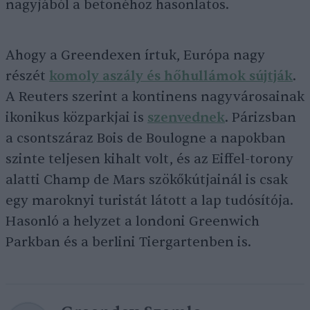
nagyjából a betonéhoz hasonlatos.
Ahogy a Greendexen írtuk, Európa nagy
részét
komoly aszály és hőhullámok sújtják
.
A Reuters szerint a kontinens nagyvárosainak
ikonikus közparkjai is
szenvednek
. Párizsban
a csontszáraz Bois de Boulogne a napokban
szinte teljesen kihalt volt, és az Eiffel-torony
alatti Champ de Mars szökőkútjainál is csak
egy maroknyi turistát látott a lap tudósítója.
Hasonló a helyzet a londoni Greenwich
Parkban és a berlini Tiergartenben is.