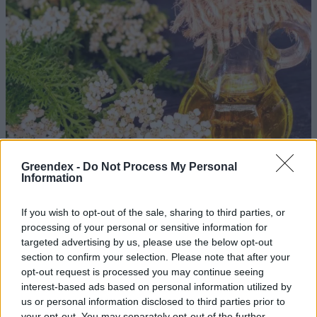
Greendex -
Do Not Process My Personal
Information
If you wish to opt-out of the sale, sharing to third parties, or
processing of your personal or sensitive information for
Ezt a növényt már az őskorban is ismerték, a népi gyógyászatban
targeted advertising by us, please use the below opt-out
pedig ma is számos betegség ellen használják.
section to confirm your selection. Please note that after your
opt-out request is processed you may continue seeing
interest-based ads based on personal information utilized by
Születésnapi programokkal várja a
us or personal information disclosed to third parties prior to
your opt-out. You may separately opt-out of the further