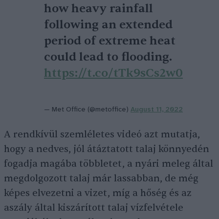
how heavy rainfall
following an extended
period of extreme heat
could lead to flooding.
https://t.co/tTk9sCs2w0
— Met Office (@metoffice)
August 11, 2022
A rendkívül szemléletes videó azt mutatja,
hogy a nedves, jól átáztatott talaj könnyedén
fogadja magába többletet, a nyári meleg által
megdolgozott talaj már lassabban, de még
képes elvezetni a vizet, míg a hőség és az
aszály által kiszárított talaj vízfelvétele