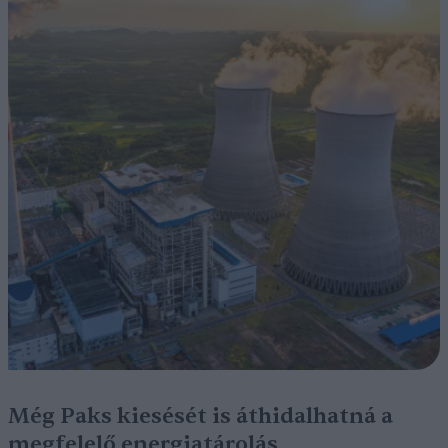
Még Paks kiesését is áthidalhatná a
megfelelő energiatárolás