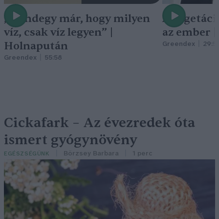
„Mindegy már, hogy milyen
A vegetáci
víz, csak víz legyen” |
az ember 
Holnapután
Greendex
29:5
Greendex
55:58
Cickafark – Az évezredek óta
ismert gyógynövény
Börzsey Barbara
1 perc
EGÉSZSÉGÜNK