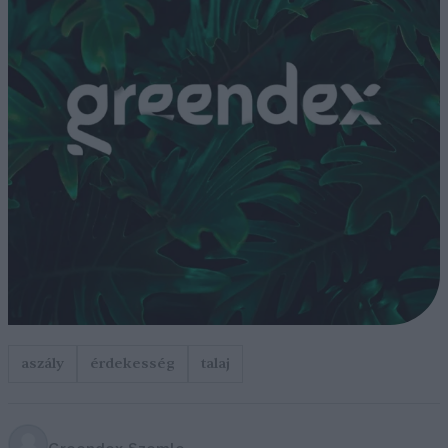
aszály
érdekesség
talaj