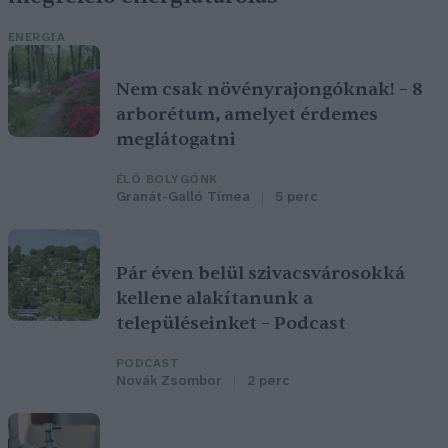
ENERGIA
Nem csak növényrajongóknak! – 8
arborétum, amelyet érdemes
meglátogatni
ÉLŐ BOLYGÓNK
Granát-Galló Tímea
5 perc
Pár éven belül szivacsvárosokká
kellene alakítanunk a
településeinket – Podcast
PODCAST
Novák Zsombor
2 perc