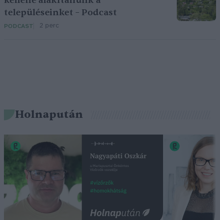
kellene alakítanunk a
településeinket – Podcast
2 perc
PODCAST
Holnapután