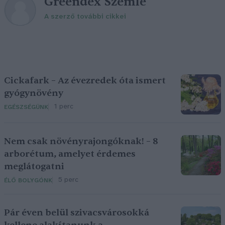
Greendex Szemle
A szerző további cikkei
Cickafark – Az évezredek óta ismert
gyógynövény
1 perc
EGÉSZSÉGÜNK
Nem csak növényrajongóknak! – 8
arborétum, amelyet érdemes
meglátogatni
5 perc
ÉLŐ BOLYGÓNK
Pár éven belül szivacsvárosokká