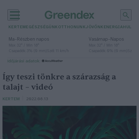
KERTEM
EGÉSZSÉGÜNK
OTTHONUNK
JÖVŐNK
ENERGIA
HULLA
–
–
Ma
Részben napos
Vasárnap
Napos
Max 32° / Min 18°
Max 32° / Min 18°
Csapadék: 3% (0 mm)
Szél: 11 km/h
Csapadék: 0% (0 mm)
Szél: 
időjárási adatok:
Így teszi tönkre a szárazság a
talajt – videó
KERTEM
2022.08.13