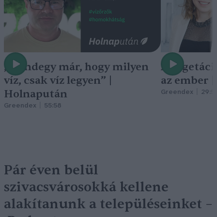
„Mindegy már, hogy milyen
A vegetáci
víz, csak víz legyen” |
az ember 
Holnapután
Greendex
29:5
Greendex
55:58
Pár éven belül
szivacsvárosokká kellene
alakítanunk a településeinket –