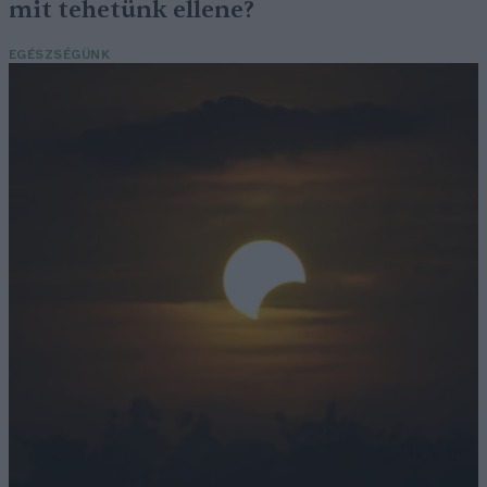
mit tehetünk ellene?
EGÉSZSÉGÜNK