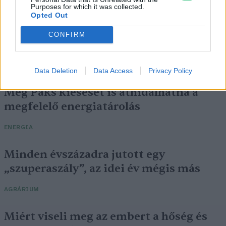
Purposes for which it was collected.
Opted Out
CONFIRM
Data Deletion
Data Access
Privacy Policy
Még Paks kiesését is áthidalhatná a
megfelelő energiatárolás
ENERGIA
Minden évszázadra jutott egy
„szuperaszály”, az idei év mégis más
AGRÁRIUM
Miért viseli meg az embert a hőség és