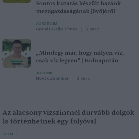
Fontos kutatás készült hazánk
mezőgazdaságának jövőjéről
AGRÁRIUM
Granát-Galló Tímea
6 perc
„Mindegy már, hogy milyen víz,
csak víz legyen” | Holnapután
JÖVŐNK
Novák Zsombor
3 perc
Az alacsony vízszintnél durvább dolgok
is történhetnek egy folyóval
SZEMLE