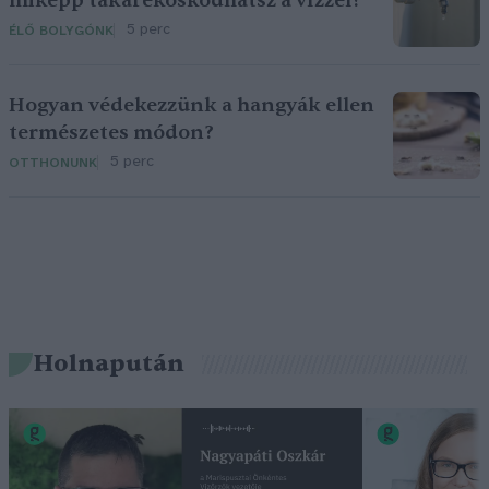
miképp takarékoskodhatsz a vízzel?
5 perc
ÉLŐ BOLYGÓNK
Hogyan védekezzünk a hangyák ellen
természetes módon?
5 perc
OTTHONUNK
Holnapután