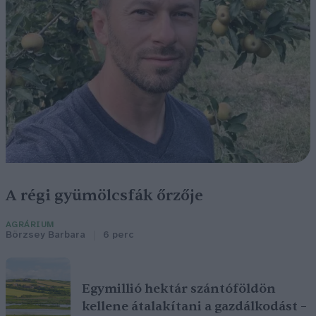
A régi gyümölcsfák őrzője
AGRÁRIUM
Börzsey Barbara
6 perc
Egymillió hektár szántóföldön
kellene átalakítani a gazdálkodást –