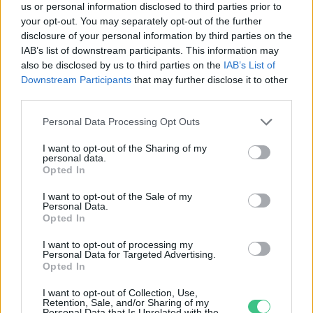
us or personal information disclosed to third parties prior to
your opt-out. You may separately opt-out of the further
disclosure of your personal information by third parties on the
Szöllősi Gáborral, a Gardenfutura ügyvezetőjével beszélgettünk.
IAB’s list of downstream participants. This information may
also be disclosed by us to third parties on the
IAB’s List of
Downstream Participants
that may further disclose it to other
Történelmi aszály sújtja Nagy-
third parties.
Britanniát is
Personal Data Processing Opt Outs
SZEMLE
I want to opt-out of the Sharing of my
personal data.
Elképesztő felvétel mutatja meg,
Opted In
mekkora a különbség az áradó és a
I want to opt-out of the Sale of my
kiszáradó Duna között
Personal Data.
Opted In
ÉLŐ BOLYGÓNK
I want to opt-out of processing my
Personal Data for Targeted Advertising.
Opted In
I want to opt-out of Collection, Use,
Retention, Sale, and/or Sharing of my
Personal Data that Is Unrelated with the