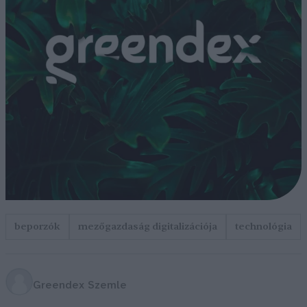
beporzók
mezőgazdaság digitalizációja
technológia
Greendex Szemle