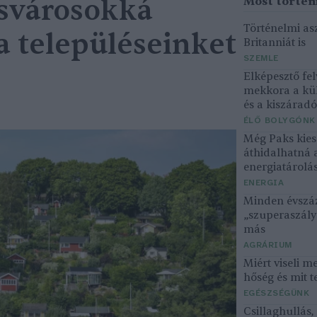
csvárosokká
Történelmi asz
a településeinket
Britanniát is
SZEMLE
Elképesztő fel
mekkora a kü
és a kiszárad
ÉLŐ BOLYGÓNK
Még Paks kiesé
áthidalhatná 
energiatárolá
ENERGIA
Minden évszáz
„szuperaszály”
más
AGRÁRIUM
Miért viseli m
hőség és mit t
EGÉSZSÉGÜNK
Csillaghullás