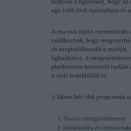
felhívni a figyelmet, hogy 
egy jobb jövő építésében és a
A ma esti nyitó ceremónián a
találkoznak, hogy megoszth
és megtalálhassák a módját,
éghajlatért. A megnyitóünneps
platformon keresztül tudják
a civil érdeklődők is.
A klíma hét idei programja a
Tiszta energiaátmenet
Közlekedés és infrastruk