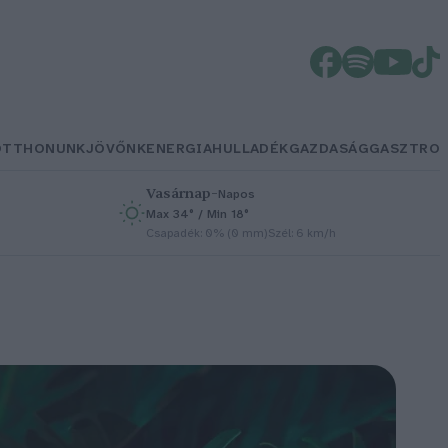
OTTHONUNK
JÖVŐNK
ENERGIA
HULLADÉK
GAZDASÁG
GASZTRO
Vasárnap
–
Napos
Max 34° / Min 18°
h
Csapadék: 0% (0 mm)
Szél: 6 km/h