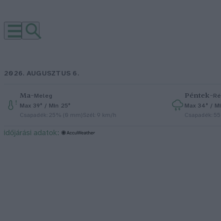
2026. AUGUSZTUS 6.
Ma
–
Péntek
–
Meleg
Ré
Max 39° / Min 25°
Max 34° / Mi
Csapadék: 25% (0 mm)
Szél: 9 km/h
Csapadék: 5
időjárási adatok: