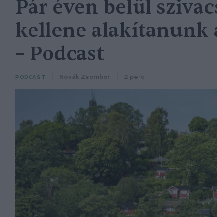
Pár éven belül sziva
kellene alakítanunk 
– Podcast
Novák Zsombor
2 perc
PODCAST