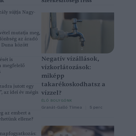
ály sújtja Nagy-
vétel mutatja meg,
lönbség az áradó
ó Duna között
Negatív vízállások,
sét is
a megfelelő
vízkorlátozások:
s
miképp
takarékoskodhatsz a
adra jutott egy
vízzel?
, az idei év mégis
ÉLŐ BOLYGÓNK
Granát-Galló Tímea
5 perc
eg az embert a
ehetünk ellene?
, napfogyatkozás: