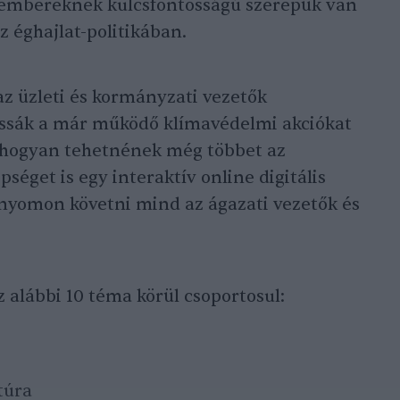
az embereknek kulcsfontosságú szerepük van
z éghajlat-politikában.
z üzleti és kormányzati vezetők
assák a már működő klímavédelmi akciókat
 hogyan tehetnének még többet az
éget is egy interaktív online digitális
 nyomon követni mind az ágazati vezetők és
z alábbi 10 téma körül csoportosul:
túra