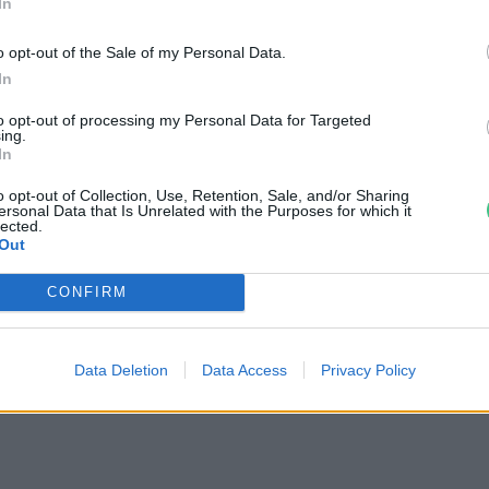
In
o opt-out of the Sale of my Personal Data.
In
to opt-out of processing my Personal Data for Targeted
ing.
In
o opt-out of Collection, Use, Retention, Sale, and/or Sharing
le
ersonal Data that Is Unrelated with the Purposes for which it
lected.
Out
CONFIRM
Data Deletion
Data Access
Privacy Policy