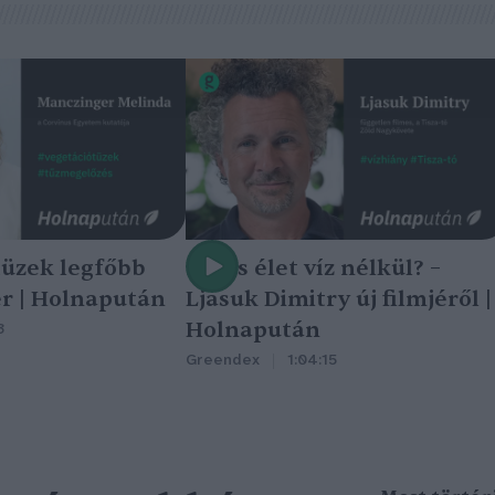
tüzek legfőbb
Nincs élet víz nélkül? –
r | Holnapután
Ljasuk Dimitry új filmjéről |
Holnapután
3
Greendex
1:04:15