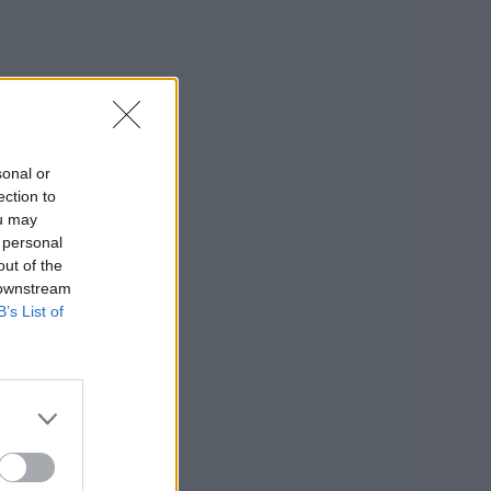
sonal or
ection to
ou may
 personal
out of the
 downstream
B’s List of