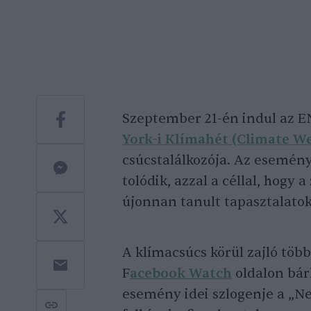
Szeptember 21-én indul az E
York-i Klímahét (Climate W
csúcstalálkozója. Az esemény
tolódik, azzal a céllal, hogy 
újonnan tanult tapasztalatoka
A klímacsúcs körül zajló töb
F
acebook Watch
oldalon bár
esemény idei szlogenje a „New