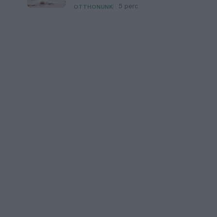
5 perc
OTTHONUNK