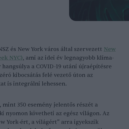
NSZ és New York város által szervezett
New
eek NYC)
, ami az idei év legnagyobb klíma-
 hangsúlya a COVID-19 utáni újraépítésre
a zéró kibocsátás felé vezető úton az
t is integrálni lehessen.
b, mint 350 esemény jelentős részét a
ki nyomon követheti az egész világon. Az
 York-ért, a világért” arra igyekszik