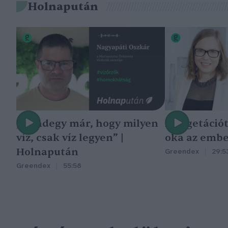
Holnapután
„Mindegy már, hogy milyen
A vegetáció
víz, csak víz legyen” |
oka az embe
Holnapután
Greendex
29:5
Greendex
55:58