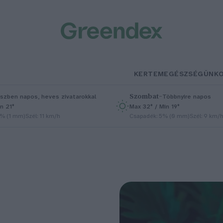
KERTEM
EGÉSZSÉGÜNK
Szombat
–
szben napos, heves zivatarokkal
Többnyire napos
n 21°
Max 32° / Min 19°
5% (1 mm)
Szél: 11 km/h
Csapadék: 5% (0 mm)
Szél: 9 km/