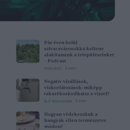
Pár éven belül
szivacsvárosokká kellene
alakítanunk a településeinket
– Podcast
2 perc
PODCAST
Negatív vízállások,
vízkorlátozások: miképp
takarékoskodhatsz a vízzel?
5 perc
ÉLŐ BOLYGÓNK
Hogyan védekezzünk a
hangyák ellen természetes
módon?