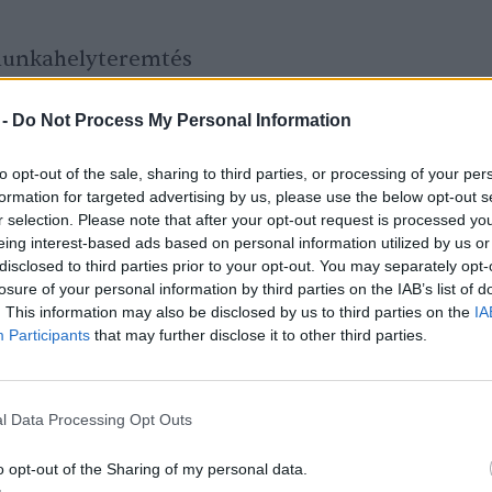
 munkahelyteremtés
álat
 -
Do Not Process My Personal Information
a nemzetközi politika
to opt-out of the sale, sharing to third parties, or processing of your per
sítás és igazságszolgáltatás
formation for targeted advertising by us, please use the below opt-out s
r selection. Please note that after your opt-out request is processed y
 turizmus
eing interest-based ads based on personal information utilized by us or
disclosed to third parties prior to your opt-out. You may separately opt-
kalmazkodás
losure of your personal information by third parties on the IAB’s list of
. This information may also be disclosed by us to third parties on the
IA
tett online workshopokon és
Participants
that may further disclose it to other third parties.
rják körbe, melyekre
ezen a linken
lehet
amon és angol nyelvtudáson kívül csak
l Data Processing Opt Outs
o opt-out of the Sharing of my personal data.