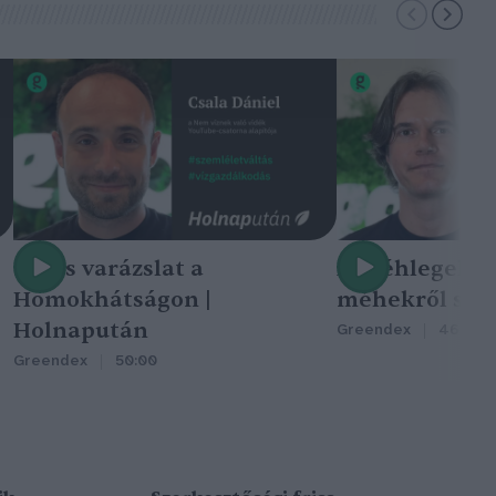
Nincs varázslat a
A méhlegelő 
Homokhátságon |
méhekről szól
Holnapután
Greendex
46:47
Greendex
50:00