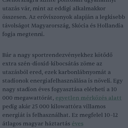
Csehországra szinte pontosan ugyanannyi
utazás vár, mint az eddigi alkalmakkor
összesen. Az erőviszonyok alapján a legkisebb
távolságot Magyarország, Skócia és Hollandia
fogja megtenni.
Bár a nagy sportrendezvényekhez kötődő
extra szén-dioxid-kibocsátás zöme az
utazásból ered, ezek karbonlábnyomát a
stadionok energiafelhasználása is növeli. Egy
nagy stadion éves fogyasztása elérheti a 10
000 megawattórát,
egyetlen mérkőzés alatt
pedig akár 25 000 kilowattóra villamos
energiát is felhasználhat. Ez megfelel 10–12
átlagos magyar háztartás
éves