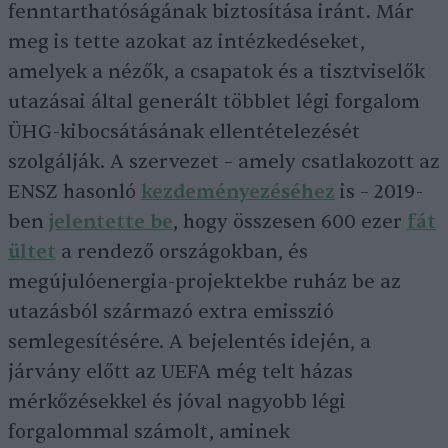
fenntarthatóságának biztosítása iránt. Már
meg is tette azokat az intézkedéseket,
amelyek a nézők, a csapatok és a tisztviselők
utazásai által generált többlet légi forgalom
ÜHG-kibocsátásának ellentételezését
szolgálják. A szervezet – amely csatlakozott az
ENSZ hasonló
kezdeményezéséhez
is – 2019-
ben
jelentette be
, hogy összesen 600 ezer
fát
ültet
a rendező országokban, és
megújulóenergia-projektekbe ruház be az
utazásból származó extra emisszió
semlegesítésére. A bejelentés idején, a
járvány előtt az UEFA még telt házas
mérkőzésekkel és jóval nagyobb légi
forgalommal számolt, aminek