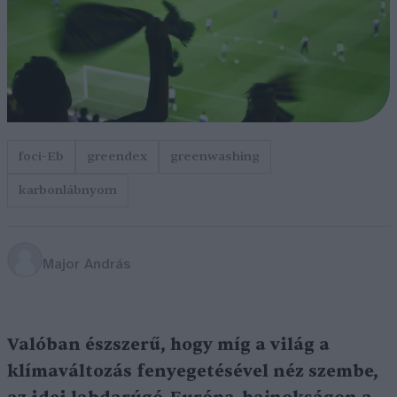
foci-Eb
greendex
greenwashing
karbonlábnyom
Major András
Valóban észszerű, hogy míg a világ a
klímaváltozás fenyegetésével néz szembe,