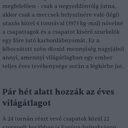
megfelelően – csak a negyeddöntőig jutna,
akkor csak a meccsek helyszínére való (légi)
utazás közel 4 tonnával (3973 kg-mal) növelné
a csapattagok és a csapatot kísérő szurkolók
egy főre jutó karbonlábnyomát. Ez a
kibocsátott szén-dioxid-mennyiség nagyjából
annyi, amennyi világátlagban egy ember
teljes éves tevékenysége során a légkörbe jut.
Pár hét alatt hozzák az éves
világátlagot
A 24 tornán részt vevő csapatok közül 22
szerepelt korábban is Európa-bajnokságon.