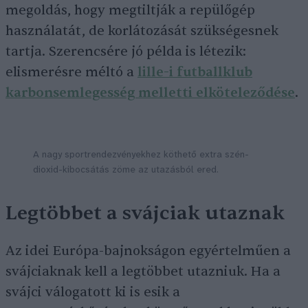
megoldás, hogy megtiltják a repülőgép
használatát, de korlátozását szükségesnek
tartja. Szerencsére jó példa is létezik:
elismerésre méltó a
lille-i futballklub
karbonsemlegesség melletti elköteleződése
.
A nagy sportrendezvényekhez köthető extra szén-
dioxid-kibocsátás zöme az utazásból ered.
Legtöbbet a svájciak utaznak
Az idei Európa-bajnokságon egyértelműen a
svájciaknak kell a legtöbbet utazniuk. Ha a
svájci válogatott ki is esik a