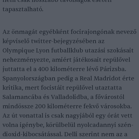
nem csak hosszabb távolságok esetén
tapasztalható.
Az önmagát egyébként focirajongónak nevező
képviselő twitter-bejegyzésében az
Olympique Lyon futballklub utazási szokásait
nehezményezte, amiért játékosait repülővel
juttatta el a 400 kilométerre lévő Párizsba.
Spanyolországban pedig a Real Madridot érte
kritika, mert focistáit repülővel utaztatta
Salamancába és Valladolidba, a fővárostól
mindössze 200 kilométerre fekvő városokba.
Az út vonattal is csak nagyjából egy órát vett
volna igénybe, körülbelül nyolcadannyi szén-
dioxid-kibocsátással. Delli szerint nem az a