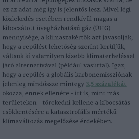
miatti extra repülőgépes utazások száma, de
ez az adat még így is jelentős lesz. Mivel légi
közlekedés esetében rendkívül magas a
kibocsátott üvegházhatású gáz (ÜHG)
mennyisége, a klímaszakértők azt javasolják,
hogy a repülést lehetőség szerint kerüljük,
váltsuk ki valamilyen kisebb klímaterheléssel
járó alternatívával (például vasúttal). Igaz,
hogy a repülés a globális karbonemissziónak
jelenleg mindössze mintegy
3,5 százalékát
okozza, ennek ellenére – itt is, mint más
területeken – törekedni kellene a kibocsátás
csökkentésére a katasztrofális mértékű
klímaváltozás megelőzése érdekében.