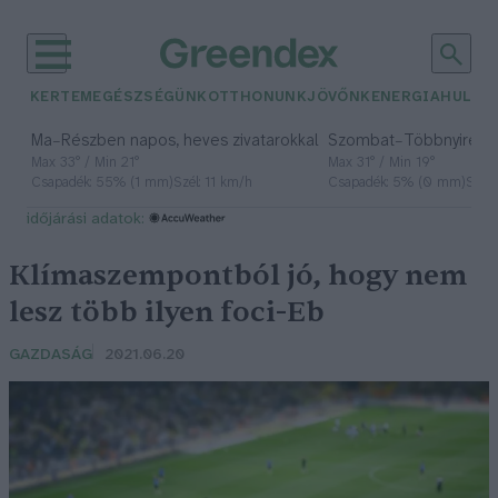
KERTEM
EGÉSZSÉGÜNK
OTTHONUNK
JÖVŐNK
ENERGIA
HULLA
–
–
Ma
Részben napos, heves zivatarokkal
Szombat
Többnyire n
Max 33° / Min 21°
Max 31° / Min 19°
Csapadék: 55% (1 mm)
Szél: 11 km/h
Csapadék: 5% (0 mm)
Szél:
időjárási adatok:
Klímaszempontból jó, hogy nem
lesz több ilyen foci-Eb
GAZDASÁG
2021.06.20