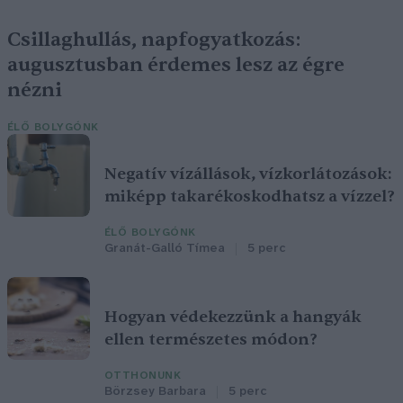
Csillaghullás, napfogyatkozás:
augusztusban érdemes lesz az égre
nézni
ÉLŐ BOLYGÓNK
Negatív vízállások, vízkorlátozások:
miképp takarékoskodhatsz a vízzel?
ÉLŐ BOLYGÓNK
Granát-Galló Tímea
5 perc
Hogyan védekezzünk a hangyák
ellen természetes módon?
OTTHONUNK
Börzsey Barbara
5 perc