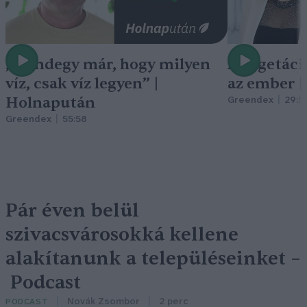
„Mindegy már, hogy milyen
A vegetáci
víz, csak víz legyen” |
az ember 
Holnapután
Greendex
29:5
Greendex
55:58
Pár éven belül
szivacsvárosokká kellene
alakítanunk a településeinket –
Podcast
Novák Zsombor
2 perc
PODCAST