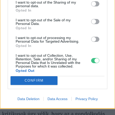
I want to opt-out of the Sharing of my
personal data.
közösségi közlekedést, valamint a szervezők
Opted In
törekednek a stadionokban képződő hulladék
I want to opt-out of the Sale of my
minimalizálására és újrahasznosítására.
Personal Data.
Opted In
I want to opt-out of processing my
Personal Data for Targeted Advertising.
Káros és veszélyes
Opted In
I want to opt-out of Collection, Use,
Retention, Sale, and/or Sharing of my
A klímavédelem ügyének szószólói és
Personal Data that Is Unrelated with the
Purposes for which it was collected.
szakértői között azonban sokan nem tartják
Opted Out
elegendőnek az UEFA fenntarthatósági
CONFIRM
intézkedéseit. Ezek hitelességét szerintük az
is megkérdőjelezi, hogy a szervezet azt állítja,
máris megtette a várható extra ÜHG-
Data Deletion
Data Access
Privacy Policy
kibocsátást ellentételező intézkedéseket. A
kritikusok úgy vélik, hogy az a gondolkodás,