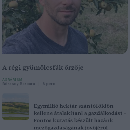
A régi gyümölcsfák őrzője
AGRÁRIUM
Börzsey Barbara
6 perc
Egymillió hektár szántóföldön
kellene átalakítani a gazdálkodást –
Fontos kutatás készült hazánk
mezőgazdaságának jövőjéről