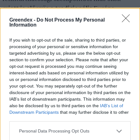
miatt is előnyös a tradicionális Európa-
bajnokságokhoz képest. A mostani tornához
Greendex -
Do Not Process My Personal
Information
mindössze egyetlen új stadiont építettek –
Budapesten –, míg 2016-ban négy
If you wish to opt-out of the sale, sharing to third parties, or
létesítményt is kifejezetten a sportesemény
processing of your personal or sensitive information for
targeted advertising by us, please use the below opt-out
szolgálatában húztak fel. Egy-egy új
section to confirm your selection. Please note that after your
stadionhoz ráadásul rendszerint óriási
opt-out request is processed you may continue seeing
interest-based ads based on personal information utilized by
kapcsolódó (elsősorban közlekedési)
us or personal information disclosed to third parties prior to
infrastrukturális fejlesztések is tartoznak.
your opt-out. You may separately opt-out of the further
Mindezek megspórolása pedig jelentősen
disclosure of your personal information by third parties on the
IAB’s list of downstream participants. This information may
csökkenti az anyag- és energiafelhasználási
also be disclosed by us to third parties on the
IAB’s List of
igényt, ezzel együtt a negatív környezeti
Downstream Participants
that may further disclose it to other
third parties.
hatásokat. A pozitívumok között említhető,
hogy a belépőjeggyel rendelkező szurkolók
Personal Data Processing Opt Outs
meccsnapokon ingyen használhatják a helyi