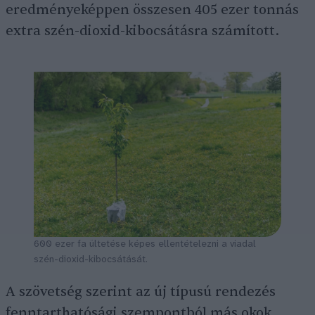
eredményeképpen összesen 405 ezer tonnás
extra szén-dioxid-kibocsátásra számított.
600 ezer fa ültetése képes ellentételezni a viadal
szén-dioxid-kibocsátását.
A szövetség szerint az új típusú rendezés
fenntarthatósági szempontból más okok