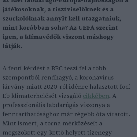
az idei labdarúgó-Európa-bajnokságon a
játékosoknak, a tisztviselőknek és a
szurkolóknak annyit kell utazgatniuk,
mint korábban soha? Az UEFA szerint
igen, a klímavédők viszont máshogy
látják.
A fenti kérdést a BBC teszi fel a több
szempontból rendhagyó, a koronavírus-
járvány miatt 2020-ról idénre halasztott foci-
Eb klímaterhelését vizsgáló
cikkében
. A
professzionális labdarúgás viszonya a
fenntarthatósághoz már régebb óta vitatott.
Mint ismert, a torna mérkőzéseit a
megszokott egy-kettő helyett tizenegy