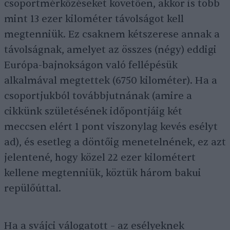
csoportmérkőzéseket követően, akkor is több
mint 13 ezer kilométer távolságot kell
megtenniük. Ez csaknem kétszerese annak a
távolságnak, amelyet az összes (négy) eddigi
Európa-bajnokságon való fellépésük
alkalmával megtettek (6750 kilométer). Ha a
csoportjukból továbbjutnának (amire a
cikkünk születésének időpontjáig két
meccsen elért 1 pont viszonylag kevés esélyt
ad), és esetleg a döntőig menetelnének, ez azt
jelentené, hogy közel 22 ezer kilométert
kellene megtenniük, köztük három bakui
repülőúttal.
Ha a svájci válogatott – az esélyeknek