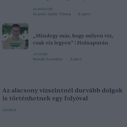
AGRÁRIUM
Granát-Galló Tímea
6 perc
„Mindegy már, hogy milyen víz,
csak víz legyen” | Holnapután
JÖVŐNK
Novák Zsombor
3 perc
Az alacsony vízszintnél durvább dolgok
is történhetnek egy folyóval
SZEMLE