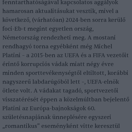
fenntarthatóságával kapcsolatos aggályok
hamarosan aktualitásukat vesztik, mivel a
következő, (várhatóan) 2024-ben sorra kerülő
foci-Eb-t megint egyetlen ország,
Németország rendezheti meg. A mostani
rendhagyó torna egyébként még Michel
Platini – a 2015-ben az UEFA és a FIFA vezetőit
érintő korrupciós vádak miatt négy évre
minden sporttevékenységtől eltiltott, korábbi
nagyszerű labdarúgóból lett –, UEFA-elnök
ötlete volt. A vádakat tagadó, sportvezetői
visszatérését éppen a közelmúltban bejelentő
Platini az Európa-bajnokságok 60.
születésnapjának ünneplésére egyszeri
„romantikus” eseményként vitte keresztül