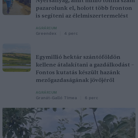
Nyersanyag, amit millió tonna szám
pazarolunk el, holott több fronton
is segíteni az élelmiszertermelést
AGRÁRIUM
Greendex
4 perc
Egymillió hektár szántóföldön
kellene átalakítani a gazdálkodást –
Fontos kutatás készült hazánk
mezőgazdaságának jövőjéről
AGRÁRIUM
Granát-Galló Tímea
6 perc