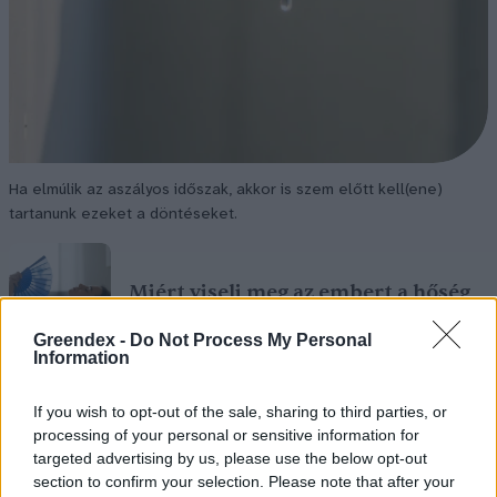
Ha elmúlik az aszályos időszak, akkor is szem előtt kell(ene)
tartanunk ezeket a döntéseket.
Miért viseli meg az embert a hőség
és mit tehetünk ellene?
Greendex -
Do Not Process My Personal
Information
EGÉSZSÉGÜNK
If you wish to opt-out of the sale, sharing to third parties, or
Csillaghullás, napfogyatkozás:
processing of your personal or sensitive information for
augusztusban érdemes lesz az égre
targeted advertising by us, please use the below opt-out
nézni
section to confirm your selection. Please note that after your