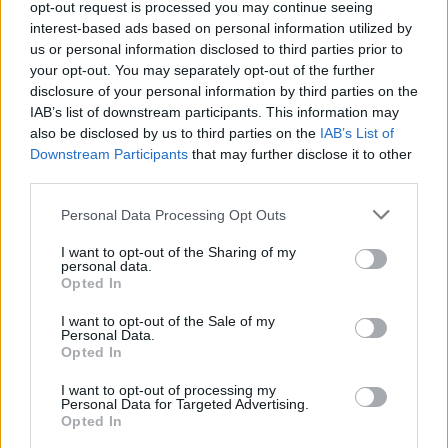
opt-out request is processed you may continue seeing
ÉLŐ BOLYGÓNK
interest-based ads based on personal information utilized by
us or personal information disclosed to third parties prior to
your opt-out. You may separately opt-out of the further
disclosure of your personal information by third parties on the
IAB’s list of downstream participants. This information may
also be disclosed by us to third parties on the
IAB’s List of
Downstream Participants
that may further disclose it to other
third parties.
Personal Data Processing Opt Outs
I want to opt-out of the Sharing of my
personal data.
Opted In
Az alacsony vízszintnél durvább dolgok
I want to opt-out of the Sale of my
Personal Data.
is történhetnek egy folyóval
Opted In
I want to opt-out of processing my
SZEMLE
Personal Data for Targeted Advertising.
Opted In
A városi fák megmaradása a tét