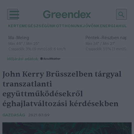
KERTEM
EGÉSZSÉGÜNK
OTTHONUNK
JÖVŐNK
ENERGIA
HULLA
–
–
Ma
Meleg
Péntek
Részben napos, 
Max 40° / Min 25°
Max 34° / Min 21°
Csapadék: 3% (0 mm)
Szél: 6 km/h
Csapadék: 55% (1 mm)
Szél: 
időjárási adatok:
John Kerry Brüsszelben tárgyal
transzatlanti
együttműködésekről
éghajlatváltozási kérdésekben
GAZDASÁG
2021.03.09