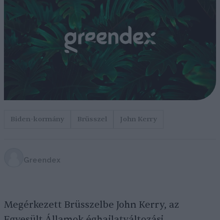
Biden-kormány
Brüsszel
John Kerry
Greendex
Megérkezett Brüsszelbe John Kerry, az
Egyesült Államok éghajlatváltozási