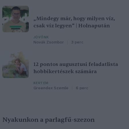
„Mindegy már, hogy milyen víz,
csak víz legyen” | Holnapután
JÖVŐNK
Novák Zsombor
3 perc
12 pontos augusztusi feladatlista
hobbikertészek számára
KERTEM
Greendex Szemle
6 perc
Nyakunkon a parlagfű-szezon