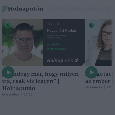
Holnapután
„Mindegy már, hogy milyen
A vegetáci
víz, csak víz legyen” |
az ember 
Holnapután
Greendex
29:5
Greendex
55:58