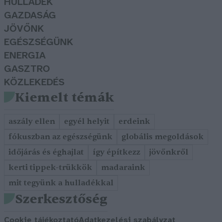
HULLADÉK
GAZDASÁG
JÖVŐNK
EGÉSZSÉGÜNK
ENERGIA
GASZTRO
KÖZLEKEDÉS
Kiemelt témák
aszály ellen
egyél helyit
erdeink
fókuszban az egészségünk
globális megoldások
időjárás és éghajlat
így építkezz
jövőnkről
kerti tippek-trükkök
madaraink
mit tegyünk a hulladékkal
Szerkesztőség
Cookie tájékoztató
Adatkezelési szabályzat