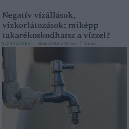
Negatív vízállások,
vízkorlátozások: miképp
takarékoskodhatsz a vízzel?
Granát-Galló Tímea
5 perc
ÉLŐ BOLYGÓNK