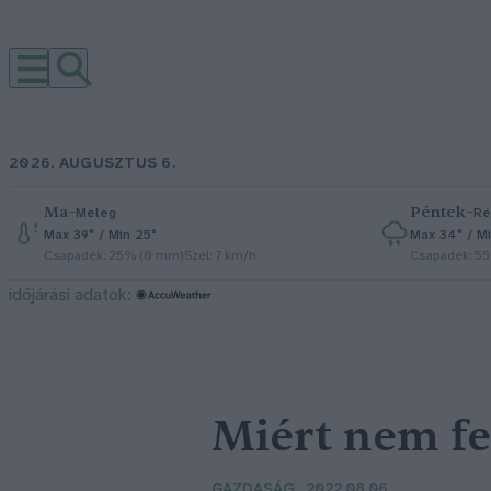
2026. AUGUSZTUS 6.
Ma
–
Péntek
–
Meleg
Ré
Max 39° / Min 25°
Max 34° / Mi
Csapadék: 25% (0 mm)
Szél: 7 km/h
Csapadék: 5
időjárási adatok:
Miért nem fe
GAZDASÁG
2022.08.06