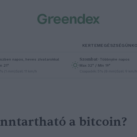
KERTEM
EGÉSZSÉGÜNK
Szombat
–
szben napos, heves zivatarokkal
Többnyire napos
n 21°
Max 32° / Min 19°
5% (1 mm)
Szél: 11 km/h
Csapadék: 5% (0 mm)
Szél: 9 km/
nntartható a bitcoin?