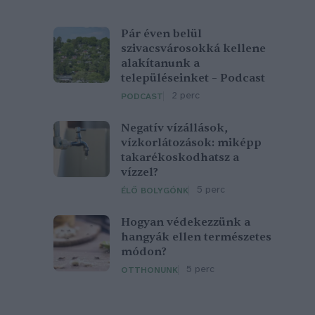
Pár éven belül
szivacsvárosokká kellene
alakítanunk a
településeinket – Podcast
2 perc
PODCAST
Negatív vízállások,
vízkorlátozások: miképp
takarékoskodhatsz a
vízzel?
5 perc
ÉLŐ BOLYGÓNK
Hogyan védekezzünk a
hangyák ellen természetes
módon?
5 perc
OTTHONUNK