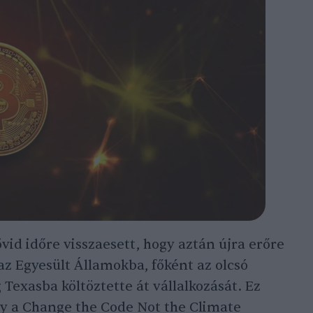
övid időre visszaesett, hogy aztán újra erőre
az Egyesült Államokba, főként az olcsó
 Texasba költöztette át vállalkozását. Ez
gy a Change the Code Not the Climate