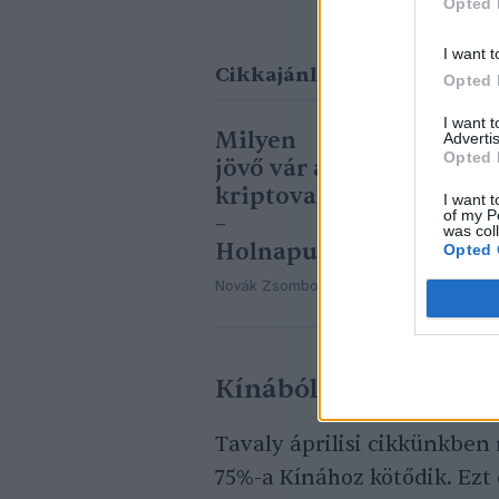
Opted 
I want t
Cikkajánló
Opted 
I want 
Milyen
Advertis
Opted 
jövő vár a
kriptovalutákra?
I want t
of my P
–
was col
Holnapután
Opted 
Novák Zsombor
Kínából már kitiltot
Tavaly áprilisi cikkünkben
75%-a Kínához kötődik. Ezt