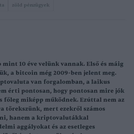
ta
zöld pénzügyek
 mint 10 éve velünk vannak. Első és máig
jük, a bitcoin még 2009-ben jelent meg.
iptovaluta van forgalomban, a laikus
m érti pontosan, hogy pontosan mire jók
 és főleg miképp működnek. Ezúttal nem az
ra törekszünk, mert ezekről számos
dni, hanem a kriptovalutákkal
elmi aggályokat és az esetleges