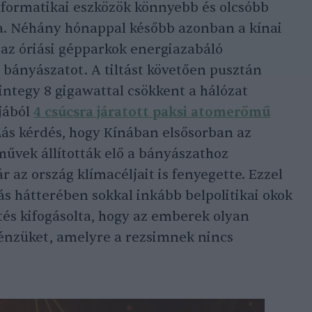
informatikai eszközök könnyebb és olcsóbb
a. Néhány hónappal később azonban a kínai
az óriási gépparkok energiazabáló
 bányászatot. A tiltást követően pusztán
tegy 8 gigawattal csökkent a hálózat
jából
4 csúcsra járatott paksi atomerőmű
Más kérdés, hogy Kínában elsősorban az
űvek állították elő a bányászathoz
 az ország klímacéljait is fenyegette. Ezzel
tás hátterében sokkal inkább belpolitikai okok
etés kifogásolta, hogy az emberek olyan
pénzüket, amelyre a rezsimnek nincs