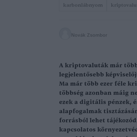
karbonlábnyom
kriptovalu
Novák Zsombor
A kriptovaluták már több
legjelentősebb képviselő
Ma már több ezer féle kr
többség azonban máig ne
ezek a digitális pénzek,
alapfogalmak tisztázásá
forrásból lehet tájékozó
kapcsolatos környezetvéd