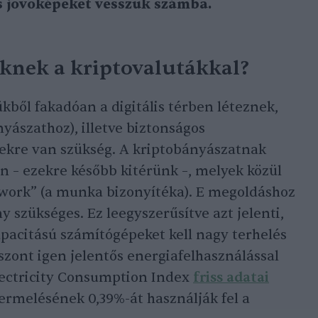
s jövőképeket vesszük számba.
eknek a kriptovalutákkal?
kből fakadóan a digitális térben léteznek,
nyászathoz), illetve biztonságos
kre van szükség. A kriptobányászatnak
an – ezekre később kitérünk –, melyek közül
f work” (a munka bizonyítéka). E megoldáshoz
y szükséges. Ez leegyszerűsítve azt jelenti,
pacitású számítógépeket kell nagy terhelés
szont igen jelentős energiafelhasználással
lectricity Consumption Index
friss adatai
termelésének 0,39%-át használják fel a