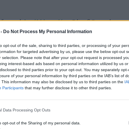
műsorunk
korábbi vendége
, Bátorfi Botond, a
óban forgó energiafelhasználáshoz 2021-ben
 -
Do Not Process My Personal Information
szén-dioxid-kibocsátás társult. Hogy
to opt-out of the sale, sharing to third parties, or processing of your per
a számot: a repüléshez kapcsolódó éves
formation for targeted advertising by us, please use the below opt-out s
a körül alakul. Szintén érdekes, hogy a
r selection. Please note that after your opt-out request is processed y
eing interest-based ads based on personal information utilized by us or
kibocsátással épp megelőzik
Görögország
disclosed to third parties prior to your opt-out. You may separately opt-
 épp valamivel maradnak le a világ
losure of your personal information by third parties on the IAB’s list of
ramco olajipari vállalat kibocsátása mögött.
. This information may also be disclosed by us to third parties on the
IA
Participants
that may further disclose it to other third parties.
 ezek az adatok mindössze egyetlen, igaz a
, a bitcoinhoz kapcsolódnak. Ezzel együtt az
ti számok hiteles forrásokból származnak,
l Data Processing Opt Outs
sen eltérő adat is napvilágot lát a
o opt-out of the Sharing of my personal data.