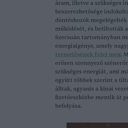
áram, illetve a szükséges 
beszerezhetősége indokolt
döntéshozók megelégelték 
működését, és betiltották a
Szecsuán tartományban min
energiaigénye, amely nagy
termelésének felel meg
. 
erősen szennyező szénerőm
szükséges energiát, ami már
együtt többek szerint a til
álltak, ugyanis a kínai vez
fizetőeszközbe mentik át 
befolyása.