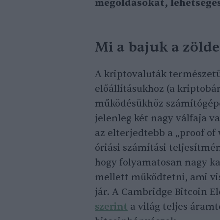
megoldásokat, lehetsége
Mi a bajuk a zöld
A kriptovaluták természetü
előállításukhoz (a kriptobá
működésükhöz számítógépe
jelenleg két nagy válfaja v
az elterjedtebb a „proof o
óriási számítási teljesítmén
hogy folyamatosan nagy ka
mellett működtetni, ami vi
jár. A Cambridge Bitcoin E
szerint
a világ teljes áram