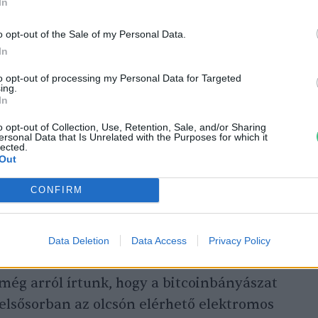
In
o opt-out of the Sale of my Personal Data.
In
to opt-out of processing my Personal Data for Targeted
ing.
In
o opt-out of Collection, Use, Retention, Sale, and/or Sharing
ersonal Data that Is Unrelated with the Purposes for which it
lected.
Out
CONFIRM
Data Deletion
Data Access
Privacy Policy
ták a bányászokat
 még arról írtunk, hogy a bitcoinbányászat
 elsősorban az olcsón elérhető elektromos