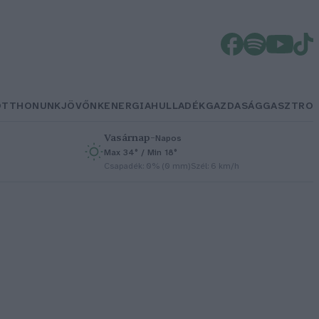
OTTHONUNK
JÖVŐNK
ENERGIA
HULLADÉK
GAZDASÁG
GASZTRO
Vasárnap
–
Napos
Max 34° / Min 18°
h
Csapadék: 0% (0 mm)
Szél: 6 km/h