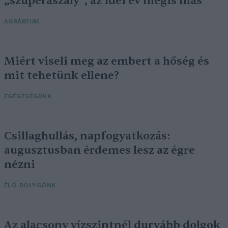
„szuperaszály”, az idei év mégis más
AGRÁRIUM
Miért viseli meg az embert a hőség és
mit tehetünk ellene?
EGÉSZSÉGÜNK
Csillaghullás, napfogyatkozás:
augusztusban érdemes lesz az égre
nézni
ÉLŐ BOLYGÓNK
Az alacsony vízszintnél durvább dolgok