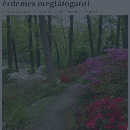
érdemes meglátogatni
Granát-Galló Tímea
5 perc
ÉLŐ BOLYGÓNK